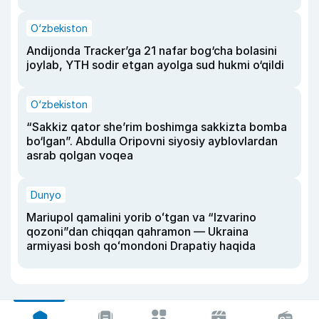
O‘zbekiston
Andijonda Tracker’ga 21 nafar bog‘cha bolasini
joylab, YTH sodir etgan ayolga sud hukmi o‘qildi
O‘zbekiston
“Sakkiz qator she’rim boshimga sakkizta bomba
bo‘lgan”. Abdulla Oripovni siyosiy ayblovlardan
asrab qolgan voqea
Dunyo
Mariupol qamalini yorib oʻtgan va “Izvarino
qozoni”dan chiqqan qahramon — Ukraina
armiyasi bosh qoʻmondoni Drapatiy haqida