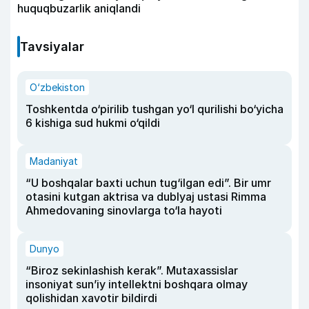
huquqbuzarlik aniqlandi
Tavsiyalar
O‘zbekiston
Toshkentda o‘pirilib tushgan yo‘l qurilishi bo‘yicha
6 kishiga sud hukmi o‘qildi
Madaniyat
“U boshqalar baxti uchun tug‘ilgan edi”. Bir umr
otasini kutgan aktrisa va dublyaj ustasi Rimma
Ahmedovaning sinovlarga to‘la hayoti
Dunyo
“Biroz sekinlashish kerak”. Mutaxassislar
insoniyat sun’iy intellektni boshqara olmay
qolishidan xavotir bildirdi