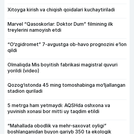
Xitoyga kirish va chiqish qoidalari kuchaytiriladi
Marvel “Qasoskorlar: Doktor Dum” filmining ilk
treylerini namoyish etdi
“O‘zgidromet” 7-avgustga ob-havo prognozini e’lon
qildi
Olmaliqda Mis boyitish fabrikasi magistral quvuri
yorildi (video)
Qozog‘istonda 45 ming tomoshabinga mo‘ljallangan
stadion quriladi
5 metrga ham yetmaydi: AQSHda oshxona va
yuvinish xonasi bor mitti uy taqdim etildi
“Mahallada obodlik va mehr-saxovat oyligi”
boshlanganidan buyon qariyb 350 ta ekologik