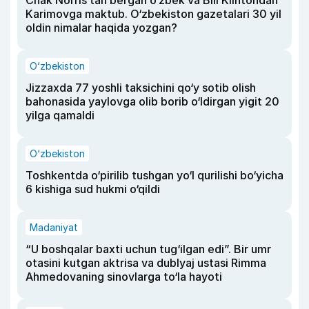
Chak Norris tan bergan o‘zbek va Bill Klintondan
Karimovga maktub. O‘zbekiston gazetalari 30 yil
oldin nimalar haqida yozgan?
O‘zbekiston
Jizzaxda 77 yoshli taksichini qo‘y sotib olish
bahonasida yaylovga olib borib o‘ldirgan yigit 20
yilga qamaldi
O‘zbekiston
Toshkentda o‘pirilib tushgan yo‘l qurilishi bo‘yicha
6 kishiga sud hukmi o‘qildi
Madaniyat
“U boshqalar baxti uchun tug‘ilgan edi”. Bir umr
otasini kutgan aktrisa va dublyaj ustasi Rimma
Ahmedovaning sinovlarga to‘la hayoti