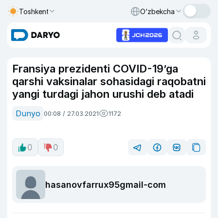
Toshkent
O‘zbekcha
Fransiya prezidenti COVID-19’ga
qarshi vaksinalar sohasidagi raqobatni
yangi turdagi jahon urushi deb atadi
Dunyo
00:08 / 27.03.2021
1172
0
0
hasanovfarrux95gmail-com