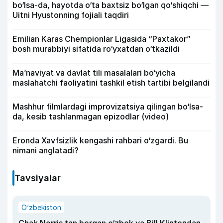
bo‘lsa-da, hayotda o‘ta baxtsiz bo‘lgan qo‘shiqchi —
Uitni Hyustonning fojiali taqdiri
Emilian Karas Chempionlar Ligasida “Paxtakor”
bosh murabbiyi sifatida ro‘yxatdan o‘tkazildi
Ma’naviyat va davlat tili masalalari bo‘yicha
maslahatchi faoliyatini tashkil etish tartibi belgilandi
Mashhur filmlardagi improvizatsiya qilingan bo‘lsa-
da, kesib tashlanmagan epizodlar (video)
Eronda Xavfsizlik kengashi rahbari o‘zgardi. Bu
nimani anglatadi?
Tavsiyalar
O‘zbekiston