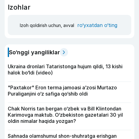
Izohlar
ro‘yxatdan o‘ting
Izoh qoldirish uchun, avval
So‘nggi yangiliklar
Ukraina dronlari Tataristonga hujum qildi, 13 kishi
halok bo‘ldi (video)
"Paxtakor" Eron terma jamoasi a’zosi Murtazo
Puraliganjini o‘z safiga qo‘shib oldi
Chak Norris tan bergan o‘zbek va Bill Klintondan
Karimovga maktub. O‘zbekiston gazetalari 30 yil
oldin nimalar haqida yozgan?
Sahnada olamshumul shon-shuhratga erishgan