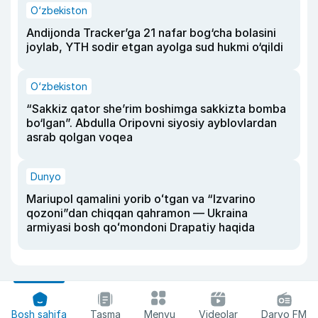
O‘zbekiston
Andijonda Tracker’ga 21 nafar bog‘cha bolasini
joylab, YTH sodir etgan ayolga sud hukmi o‘qildi
O‘zbekiston
“Sakkiz qator she’rim boshimga sakkizta bomba
bo‘lgan”. Abdulla Oripovni siyosiy ayblovlardan
asrab qolgan voqea
Dunyo
Mariupol qamalini yorib oʻtgan va “Izvarino
qozoni”dan chiqqan qahramon — Ukraina
armiyasi bosh qoʻmondoni Drapatiy haqida
Bosh sahifa
Tasma
Menyu
Videolar
Daryo FM