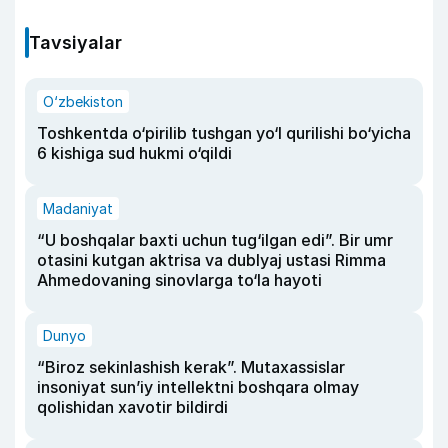
Tavsiyalar
O‘zbekiston
Toshkentda o‘pirilib tushgan yo‘l qurilishi bo‘yicha
6 kishiga sud hukmi o‘qildi
Madaniyat
“U boshqalar baxti uchun tug‘ilgan edi”. Bir umr
otasini kutgan aktrisa va dublyaj ustasi Rimma
Ahmedovaning sinovlarga to‘la hayoti
Dunyo
“Biroz sekinlashish kerak”. Mutaxassislar
insoniyat sun’iy intellektni boshqara olmay
qolishidan xavotir bildirdi