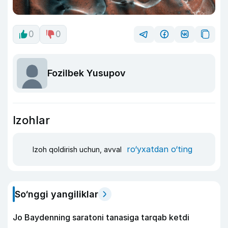
0
0
Fozilbek Yusupov
Izohlar
ro‘yxatdan o‘ting
Izoh qoldirish uchun, avval
So‘nggi yangiliklar
Jo Baydenning saratoni tanasiga tarqab ketdi