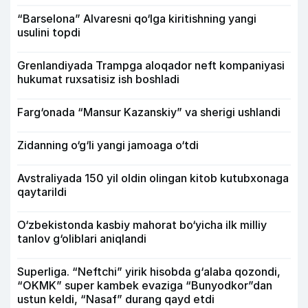
“Barselona” Alvaresni qo‘lga kiritishning yangi
usulini topdi
Grenlandiyada Trampga aloqador neft kompaniyasi
hukumat ruxsatisiz ish boshladi
Farg‘onada “Mansur Kazanskiy” va sherigi ushlandi
Zidanning o‘g‘li yangi jamoaga o‘tdi
Avstraliyada 150 yil oldin olingan kitob kutubxonaga
qaytarildi
O‘zbekistonda kasbiy mahorat bo‘yicha ilk milliy
tanlov g‘oliblari aniqlandi
Superliga. “Neftchi” yirik hisobda g‘alaba qozondi,
“OKMK” super kambek evaziga “Bunyodkor”dan
ustun keldi, “Nasaf” durang qayd etdi