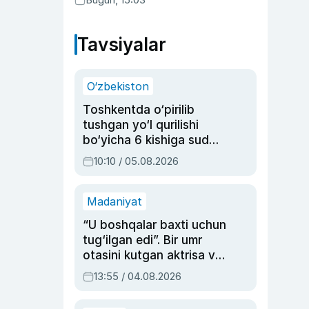
Tavsiyalar
O‘zbekiston
Toshkentda o‘pirilib
tushgan yo‘l qurilishi
bo‘yicha 6 kishiga sud
hukmi o‘qildi
10:10 / 05.08.2026
Madaniyat
“U boshqalar baxti uchun
tug‘ilgan edi”. Bir umr
otasini kutgan aktrisa va
dublyaj ustasi Rimma
13:55 / 04.08.2026
Ahmedovaning
sinovlarga to‘la hayoti