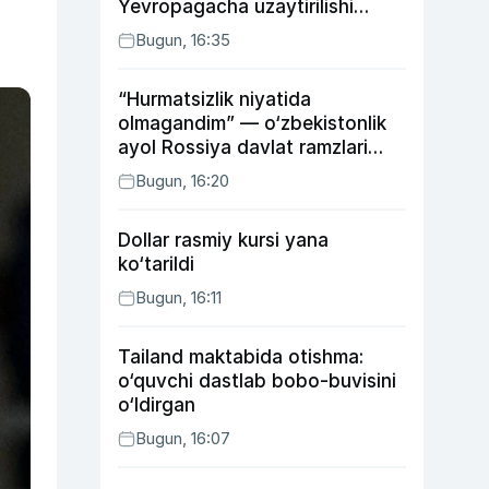
Yevropagacha uzaytirilishi
mumkin
Bugun, 16:35
“Hurmatsizlik niyatida
olmagandim” — o‘zbekistonlik
ayol Rossiya davlat ramzlari
tushirilgan poyandoz haqida
Bugun, 16:20
Dollar rasmiy kursi yana
ko‘tarildi
Bugun, 16:11
Tailand maktabida otishma:
o‘quvchi dastlab bobo-buvisini
o‘ldirgan
Bugun, 16:07