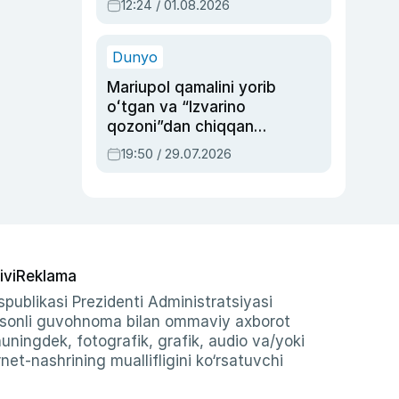
12:24 / 01.08.2026
ayblovlardan asrab
qolgan voqea
Dunyo
Mariupol qamalini yorib
oʻtgan va “Izvarino
qozoni”dan chiqqan
qahramon — Ukraina
19:50 / 29.07.2026
armiyasi bosh
qoʻmondoni Drapatiy
haqida
ivi
Reklama
publikasi Prezidenti Administratsiyasi
-sonli guvohnoma bilan ommaviy axborot
shuningdek, fotografik, grafik, audio va/yoki
et-nashrining muallifligini ko‘rsatuvchi