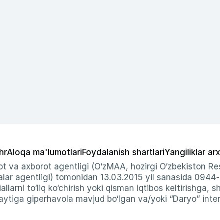
hr
Aloqa ma'lumotlari
Foydalanish shartlari
Yangiliklar arx
t va axborot agentligi (O‘zMAA, hozirgi O‘zbekiston Res
ar agentligi) tomonidan 13.03.2015 yil sanasida 0944
allarni to‘liq ko‘chirish yoki qisman iqtibos keltirishga, 
ytiga giperhavola mavjud bo‘lgan va/yoki “Daryo” intern