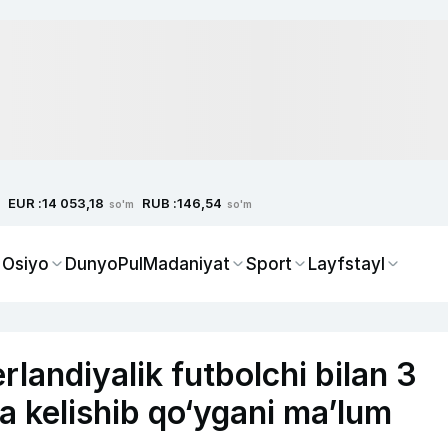
EUR :
RUB :
14 053,18
146,54
so'm
so'm
 Osiyo
Dunyo
Pul
Madaniyat
Sport
Layfstayl
rlandiyalik futbolchi bilan 3
a kelishib qo‘ygani ma’lum