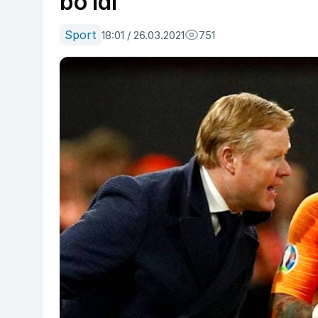
bo‘ldi
Sport
18:01 / 26.03.2021
751