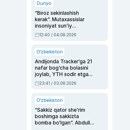
Dunyo
“Biroz sekinlashish
kerak”. Mutaxassislar
insoniyat sun’iy
intellektni boshqara
12:40 / 04.08.2026
olmay qolishidan xavotir
bildirdi
O‘zbekiston
Andijonda Tracker’ga 21
nafar bog‘cha bolasini
joylab, YTH sodir etgan
ayolga sud hukmi o‘qildi
23:41 / 03.08.2026
O‘zbekiston
“Sakkiz qator she’rim
boshimga sakkizta
bomba bo‘lgan”. Abdulla
Oripovni siyosiy