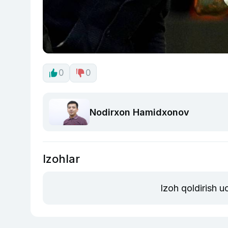
0
0
Nodirxon Hamidxonov
Izohlar
Izoh qoldirish 