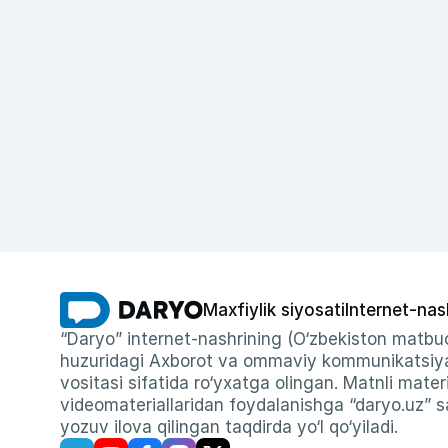
Maxfiylik siyosati
Internet-nas
“Daryo” internet-nashrining (O‘zbekiston matbuo
huzuridagi Axborot va ommaviy kommunikatsiyal
vositasi sifatida ro‘yxatga olingan. Matnli materi
videomateriallaridan foydalanishga “daryo.uz” sa
yozuv ilova qilingan taqdirda yo‘l qo‘yiladi.