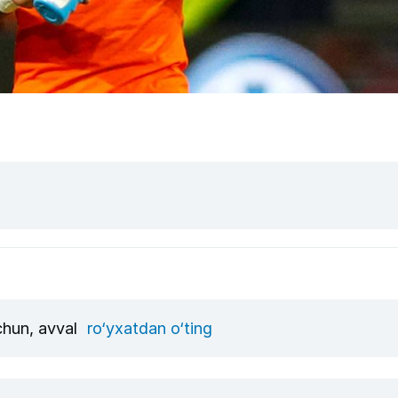
uchun, avval
ro‘yxatdan o‘ting