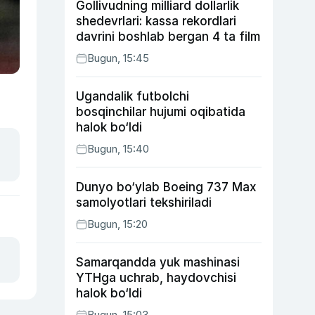
Gollivudning milliard dollarlik
shedevrlari: kassa rekordlari
davrini boshlab bergan 4 ta film
Bugun, 15:45
Ugandalik futbolchi
bosqinchilar hujumi oqibatida
halok bo‘ldi
Bugun, 15:40
Dunyo bo‘ylab Boeing 737 Max
samolyotlari tekshiriladi
Bugun, 15:20
Samarqandda yuk mashinasi
YTHga uchrab, haydovchisi
halok bo‘ldi
Bugun, 15:03