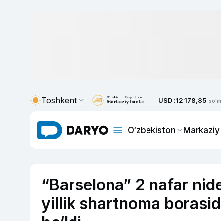
Toshkent
USD :
12 178,85
so'm
O‘zbekiston
Markaziy
“Barselona” 2 nafar nide
yillik shartnoma borasid