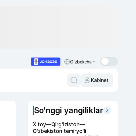
O‘zbekcha
Kabinet
So‘nggi yangiliklar
Xitoy—Qirg‘iziston—
O‘zbekiston temiryo‘li