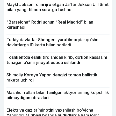
Maykl Jekson rolini ijro etgan Ja’far Jekson Uill Smit
bilan yangi filmda suratga tushadi
“Barselona” Rodri uchun “Real Madrid” bilan
kurashadi
Turkiy davlatlar Shengeni yaratilmoqda: qo‘shni
davlatlarga ID karta bilan boriladi
Toshkentda eshik tirqishidan kirib, do‘kon kassasini
tunagan o‘smir jinoyat ustida ushlandi
Shimoliy Koreya Yapon dengizi tomon ballistik
raketa uchirdi
Mashhur rollari bilan tanilgan aktyorlarning ko‘pchilik
bilmaydigan obrazlari
Elektr va gaz taʼminotini yaxshilash boʻyicha
Yangiyoʻl tajribasi boshqa hududlarda ham joriy