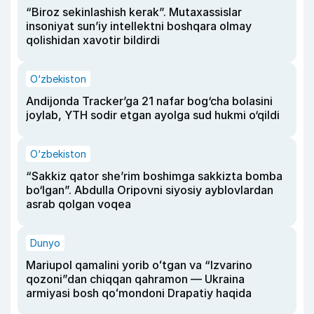
“Biroz sekinlashish kerak”. Mutaxassislar
insoniyat sun’iy intellektni boshqara olmay
qolishidan xavotir bildirdi
O‘zbekiston
Andijonda Tracker’ga 21 nafar bog‘cha bolasini
joylab, YTH sodir etgan ayolga sud hukmi o‘qildi
O‘zbekiston
“Sakkiz qator she’rim boshimga sakkizta bomba
bo‘lgan”. Abdulla Oripovni siyosiy ayblovlardan
asrab qolgan voqea
Dunyo
Mariupol qamalini yorib oʻtgan va “Izvarino
qozoni”dan chiqqan qahramon — Ukraina
armiyasi bosh qoʻmondoni Drapatiy haqida