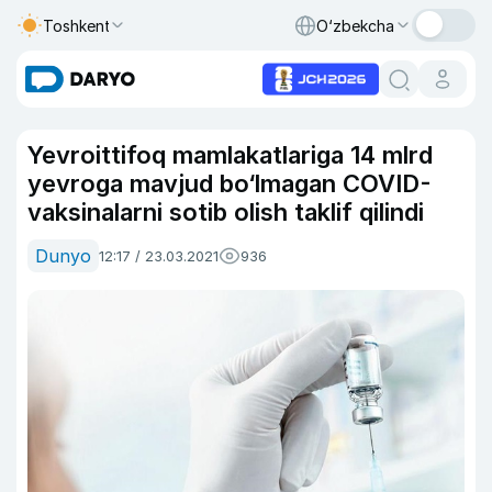
Toshkent
O‘zbekcha
Yevroittifoq mamlakatlariga 14 mlrd
yevroga mavjud bo‘lmagan COVID-
vaksinalarni sotib olish taklif qilindi
Dunyo
12:17 / 23.03.2021
936