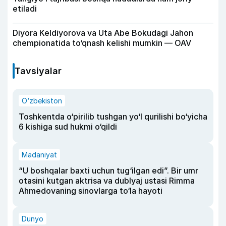
etiladi
Diyora Keldiyorova va Uta Abe Bokudagi Jahon
chempionatida to‘qnash kelishi mumkin — OAV
Tavsiyalar
O‘zbekiston
Toshkentda o‘pirilib tushgan yo‘l qurilishi bo‘yicha
6 kishiga sud hukmi o‘qildi
Madaniyat
“U boshqalar baxti uchun tug‘ilgan edi”. Bir umr
otasini kutgan aktrisa va dublyaj ustasi Rimma
Ahmedovaning sinovlarga to‘la hayoti
Dunyo