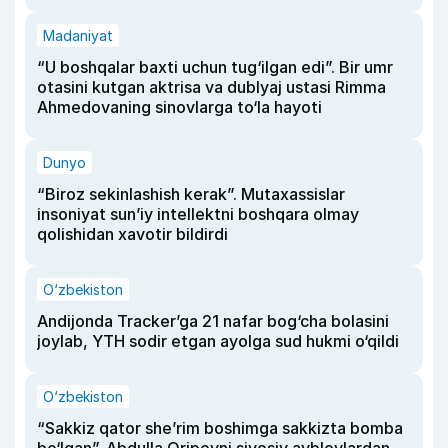
Madaniyat
“U boshqalar baxti uchun tug‘ilgan edi”. Bir umr
otasini kutgan aktrisa va dublyaj ustasi Rimma
Ahmedovaning sinovlarga to‘la hayoti
Dunyo
“Biroz sekinlashish kerak”. Mutaxassislar
insoniyat sun’iy intellektni boshqara olmay
qolishidan xavotir bildirdi
O‘zbekiston
Andijonda Tracker’ga 21 nafar bog‘cha bolasini
joylab, YTH sodir etgan ayolga sud hukmi o‘qildi
O‘zbekiston
“Sakkiz qator she’rim boshimga sakkizta bomba