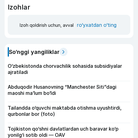
Izohlar
ro‘yxatdan o‘ting
Izoh qoldirish uchun, avval
So‘nggi yangiliklar
O‘zbekistonda chorvachilik sohasida subsidiyalar
ajratiladi
Abduqodir Husanovning “Manchester Siti”dagi
maoshi ma’lum bo‘ldi
Tailandda o‘quvchi maktabda otishma uyushtirdi,
qurbonlar bor (foto)
Tojikiston qo‘shni davlatlardan uch baravar ko‘p
yonilg‘i sotib oldi — OAV