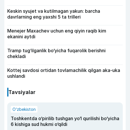
Keskin syujet va kutilmagan yakun: barcha
davrlarning eng yaxshi 5 ta trilleri
Menejer Maxachev uchun eng qiyin raqib kim
ekanini aytdi
Tramp tug‘ilganlik bo‘yicha fuqarolik berishni
chekladi
Kottej savdosi ortidan tovlamachilik qilgan aka-uka
ushlandi
Tavsiyalar
O‘zbekiston
Toshkentda o‘pirilib tushgan yo‘l qurilishi bo‘yicha
6 kishiga sud hukmi o‘qildi