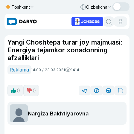
Toshkent
O‘zbekcha
Yangi Choshtepa turar joy majmuasi:
Energiya tejamkor xonadonning
afzalliklari
Reklama
14:00 / 23.03.2021
1414
0
0
Nargiza Bakhtiyarovna