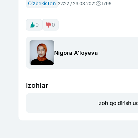
O‘zbekiston
22:22 / 23.03.2021
1796
0
0
Nigora A'loyeva
Izohlar
Izoh qoldirish 