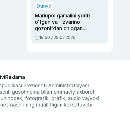
Dunyo
Mariupol qamalini yorib
oʻtgan va “Izvarino
qozoni”dan chiqqan
qahramon — Ukraina
19:50 / 29.07.2026
armiyasi bosh
qoʻmondoni Drapatiy
haqida
ivi
Reklama
publikasi Prezidenti Administratsiyasi
-sonli guvohnoma bilan ommaviy axborot
shuningdek, fotografik, grafik, audio va/yoki
et-nashrining muallifligini ko‘rsatuvchi