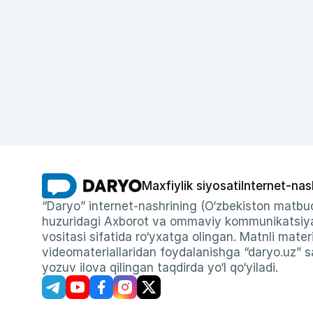
Maxfiylik siyosati
Internet-nas
“Daryo” internet-nashrining (O‘zbekiston matbuo
huzuridagi Axborot va ommaviy kommunikatsiyal
vositasi sifatida ro‘yxatga olingan. Matnli materi
videomateriallaridan foydalanishga “daryo.uz” sa
yozuv ilova qilingan taqdirda yo‘l qo‘yiladi.