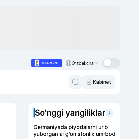
O‘zbekcha
Kabinet
So‘nggi yangiliklar
Germaniyada piyodalarni urib
yuborgan afg‘onistonlik umrbod