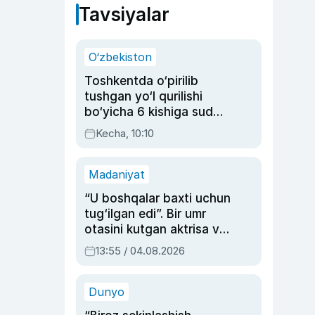
Tavsiyalar
O‘zbekiston
Toshkentda o‘pirilib
tushgan yo‘l qurilishi
bo‘yicha 6 kishiga sud
hukmi o‘qildi
Kecha, 10:10
Madaniyat
“U boshqalar baxti uchun
tug‘ilgan edi”. Bir umr
otasini kutgan aktrisa va
dublyaj ustasi Rimma
13:55 / 04.08.2026
Ahmedovaning
sinovlarga to‘la hayoti
Dunyo