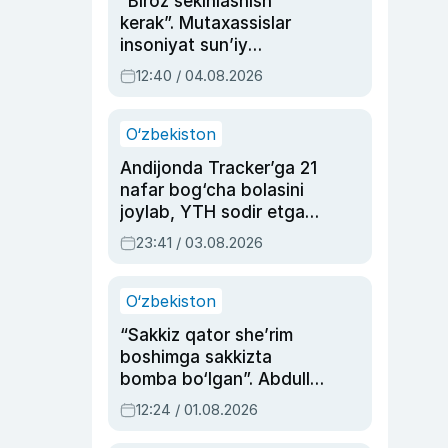
“Biroz sekinlashish
kerak”. Mutaxassislar
insoniyat sun’iy
intellektni boshqara
12:40 / 04.08.2026
olmay qolishidan xavotir
bildirdi
O‘zbekiston
Andijonda Tracker’ga 21
nafar bog‘cha bolasini
joylab, YTH sodir etgan
ayolga sud hukmi o‘qildi
23:41 / 03.08.2026
O‘zbekiston
“Sakkiz qator she’rim
boshimga sakkizta
bomba bo‘lgan”. Abdulla
Oripovni siyosiy
12:24 / 01.08.2026
ayblovlardan asrab
qolgan voqea