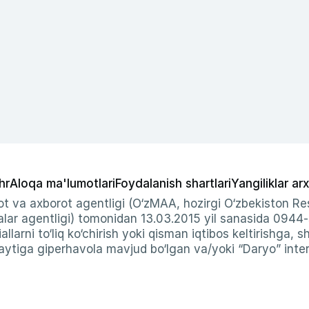
hr
Aloqa ma'lumotlari
Foydalanish shartlari
Yangiliklar arx
t va axborot agentligi (O‘zMAA, hozirgi O‘zbekiston Res
ar agentligi) tomonidan 13.03.2015 yil sanasida 0944
allarni to‘liq ko‘chirish yoki qisman iqtibos keltirishga, 
ytiga giperhavola mavjud bo‘lgan va/yoki “Daryo” intern