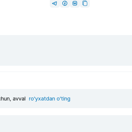
uchun, avval
ro‘yxatdan o‘ting