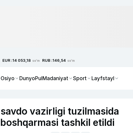
EUR :
RUB :
14 053,18
146,54
so'm
so'm
 Osiyo
Dunyo
Pul
Madaniyat
Sport
Layfstayl
 savdo vazirligi tuzilmasida
boshqarmasi tashkil etildi