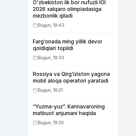
O'zbekiston ilk bor nufuzli IOI
2026 xalqaro olimpiadasiga
mezbonlik qiladi
Bugun, 19:43
Farg‘onada ming yillik devor
qoldiqlari topildi
Bugun, 19:33
Rossiya va Qirg‘iziston yagona
mobil aloqa operatori yaratadi
Bugun, 19:21
“Yuzma-yuz”. Kannavaroning
matbuot anjumani haqida
Bugun, 19:20