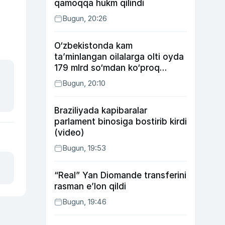
qamoqqa hukm qilindi
Bugun, 20:26
O‘zbekistonda kam
ta’minlangan oilalarga olti oyda
179 mlrd so‘mdan ko‘proq
ijtimoiy keshbek to‘lab berildi
Bugun, 20:10
Braziliyada kapibaralar
parlament binosiga bostirib kirdi
(video)
Bugun, 19:53
“Real” Yan Diomande transferini
rasman e’lon qildi
Bugun, 19:46