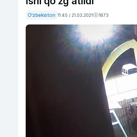
ishi qo‘zg‘atildi
O‘zbekiston
11:45 / 21.03.2021
1873