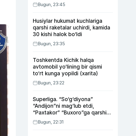
Bugun, 23:45
Husiylar hukumat kuchlariga
qarshi raketalar uchirdi, kamida
30 kishi halok bo‘ldi
Bugun, 23:35
Toshkentda Kichik halqa
avtomobil yo‘lining bir qismi
to‘rt kunga yopildi (xarita)
Bugun, 23:22
Superliga. “So‘g‘diyona”
“Andijon”ni mag‘lub etdi,
“Paxtakor” “Buxoro”ga qarshi
bahsda g‘alabani qo‘ldan
Bugun, 22:31
chiqardi