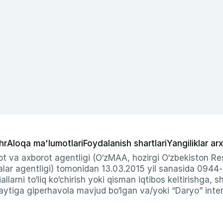
hr
Aloqa ma'lumotlari
Foydalanish shartlari
Yangiliklar arx
t va axborot agentligi (O‘zMAA, hozirgi O‘zbekiston Res
ar agentligi) tomonidan 13.03.2015 yil sanasida 0944
allarni to‘liq ko‘chirish yoki qisman iqtibos keltirishga, 
ytiga giperhavola mavjud bo‘lgan va/yoki “Daryo” intern