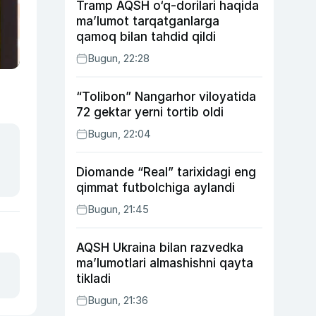
Tramp AQSH o‘q-dorilari haqida
ma’lumot tarqatganlarga
qamoq bilan tahdid qildi
Bugun, 22:28
“Tolibon” Nangarhor viloyatida
72 gektar yerni tortib oldi
Bugun, 22:04
Diomande “Real” tarixidagi eng
qimmat futbolchiga aylandi
Bugun, 21:45
AQSH Ukraina bilan razvedka
ma’lumotlari almashishni qayta
tikladi
Bugun, 21:36