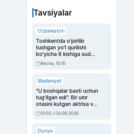
Tavsiyalar
O‘zbekiston
Toshkentda o‘pirilib
tushgan yo‘l qurilishi
bo‘yicha 6 kishiga sud
hukmi o‘qildi
Kecha, 10:10
Madaniyat
“U boshqalar baxti uchun
tug‘ilgan edi”. Bir umr
otasini kutgan aktrisa va
dublyaj ustasi Rimma
13:55 / 04.08.2026
Ahmedovaning
sinovlarga to‘la hayoti
Dunyo