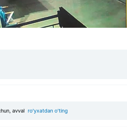
uchun, avval
ro‘yxatdan o‘ting