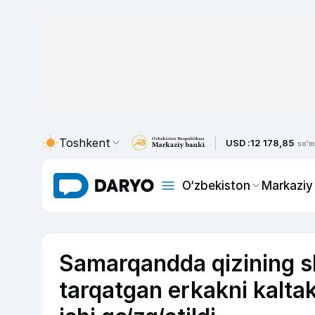
Toshkent
USD :
12 178,85
so'm
O‘zbekiston
Markaziy
Samarqandda qizining sh
tarqatgan erkakni kalta