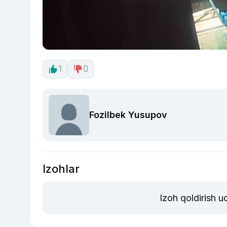
1
0
Fozilbek Yusupov
Izohlar
Izoh qoldirish 