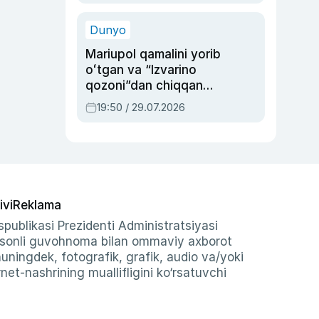
qolgan voqea
Dunyo
Mariupol qamalini yorib
oʻtgan va “Izvarino
qozoni”dan chiqqan
qahramon — Ukraina
19:50 / 29.07.2026
armiyasi bosh
qoʻmondoni Drapatiy
haqida
ivi
Reklama
publikasi Prezidenti Administratsiyasi
-sonli guvohnoma bilan ommaviy axborot
shuningdek, fotografik, grafik, audio va/yoki
et-nashrining muallifligini ko‘rsatuvchi