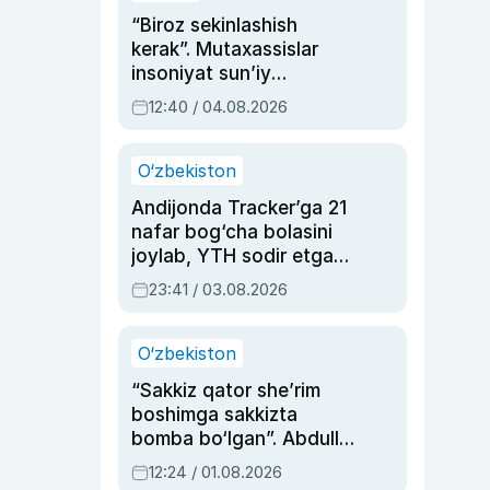
“Biroz sekinlashish
kerak”. Mutaxassislar
insoniyat sun’iy
intellektni boshqara
12:40 / 04.08.2026
olmay qolishidan xavotir
bildirdi
O‘zbekiston
Andijonda Tracker’ga 21
nafar bog‘cha bolasini
joylab, YTH sodir etgan
ayolga sud hukmi o‘qildi
23:41 / 03.08.2026
O‘zbekiston
“Sakkiz qator she’rim
boshimga sakkizta
bomba bo‘lgan”. Abdulla
Oripovni siyosiy
12:24 / 01.08.2026
ayblovlardan asrab