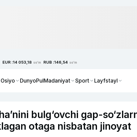
EUR :
RUB :
14 053,18
146,54
so'm
so'm
 Osiyo
Dunyo
Pul
Madaniyat
Sport
Layfstayl
a’nini bulg‘ovchi gap-so‘zlarn
klagan otaga nisbatan jinoyat