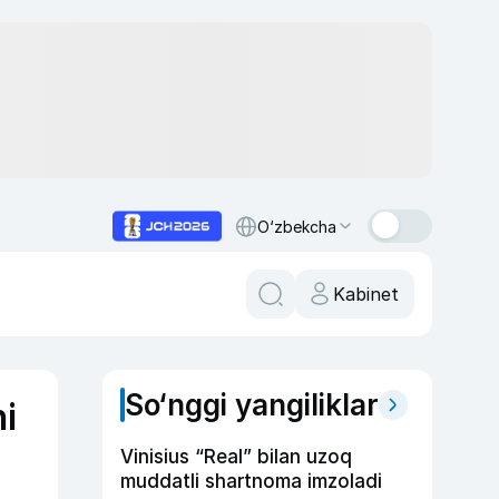
O‘zbekcha
Kabinet
So‘nggi yangiliklar
i
Vinisius “Real” bilan uzoq
muddatli shartnoma imzoladi