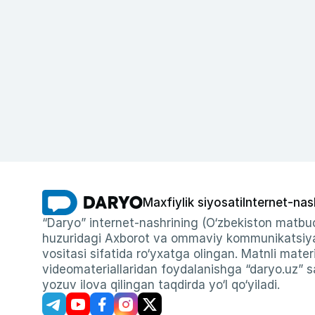
Maxfiylik siyosati
Internet-nas
“Daryo” internet-nashrining (O‘zbekiston matbuo
huzuridagi Axborot va ommaviy kommunikatsiyal
vositasi sifatida ro‘yxatga olingan. Matnli materi
videomateriallaridan foydalanishga “daryo.uz” sa
yozuv ilova qilingan taqdirda yo‘l qo‘yiladi.