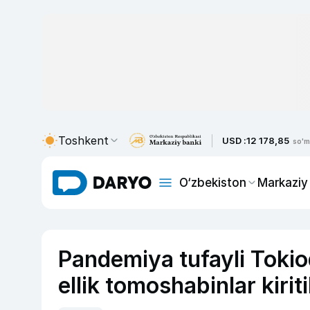
Toshkent
USD :
12 178,85
so'm
O‘zbekiston
Markaziy
Pandemiya tufayli Tokio
ellik tomoshabinlar kirit