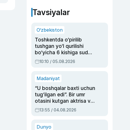
Tavsiyalar
O‘zbekiston
Toshkentda o‘pirilib
tushgan yo‘l qurilishi
bo‘yicha 6 kishiga sud
hukmi o‘qildi
10:10 / 05.08.2026
Madaniyat
“U boshqalar baxti uchun
tug‘ilgan edi”. Bir umr
otasini kutgan aktrisa va
dublyaj ustasi Rimma
13:55 / 04.08.2026
Ahmedovaning
sinovlarga to‘la hayoti
Dunyo