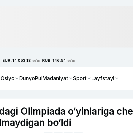
EUR :
RUB :
14 053,18
146,54
so'm
so'm
 Osiyo
Dunyo
Pul
Madaniyat
Sport
Layfstayl
dagi Olimpiada o‘yinlariga che
ilmaydigan bo‘ldi