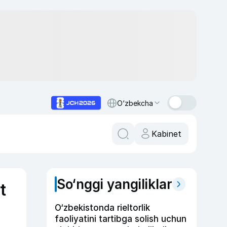
O‘zbekcha
Kabinet
So‘nggi yangiliklar
t
O‘zbekistonda rieltorlik
faoliyatini tartibga solish uchun