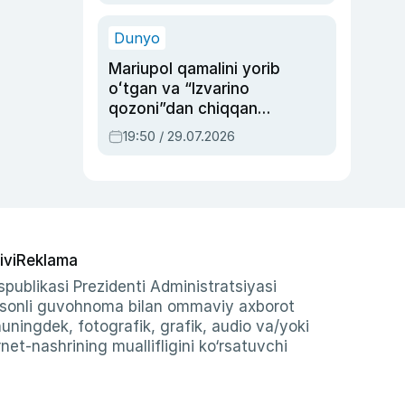
qolgan voqea
Dunyo
Mariupol qamalini yorib
oʻtgan va “Izvarino
qozoni”dan chiqqan
qahramon — Ukraina
19:50 / 29.07.2026
armiyasi bosh
qoʻmondoni Drapatiy
haqida
ivi
Reklama
publikasi Prezidenti Administratsiyasi
-sonli guvohnoma bilan ommaviy axborot
shuningdek, fotografik, grafik, audio va/yoki
et-nashrining muallifligini ko‘rsatuvchi