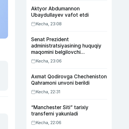
Aktyor Abdu­mannon
Ubaydullayev vafot etdi
Kecha, 23:08
Senat Prezident
administratsiyasining huquqiy
maqomini belgilovchi
konstitutsiyaviy qonunni
Kecha, 23:06
ma’qulladi
Axmat Qodirovga Checheniston
Qahramoni unvoni berildi
Kecha, 22:31
“Manchester Siti” tarixiy
transferni yakunladi
Kecha, 22:06