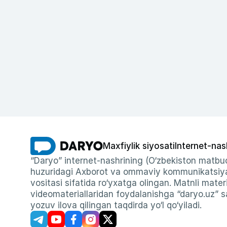
Maxfiylik siyosati
Internet-nas
“Daryo” internet-nashrining (O‘zbekiston matbuo
huzuridagi Axborot va ommaviy kommunikatsiyal
vositasi sifatida ro‘yxatga olingan. Matnli materi
videomateriallaridan foydalanishga “daryo.uz” sa
yozuv ilova qilingan taqdirda yo‘l qo‘yiladi.