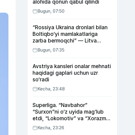
alohida qonun qabul qilindi
Bugun, 07:50
“Rossiya Ukraina dronlari bilan
Boltiqbo‘yi mamlakatlariga
zarba bermoqchi” — Litva
mudofaa vaziri
Bugun, 07:35
Avstriya kansleri onalar mehnati
haqidagi gaplari uchun uzr
so‘radi
Kecha, 23:48
Superliga. “Navbahor”
“Surxon”ni o‘z uyida mag‘lub
etdi, “Lokomotiv” va “Xorazm”
uyda g‘alaba qozondi
Kecha, 23:26