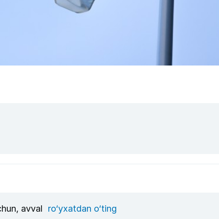
uchun, avval
ro‘yxatdan o‘ting