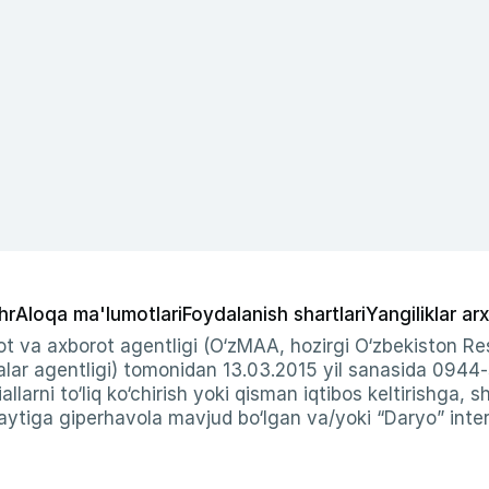
hr
Aloqa ma'lumotlari
Foydalanish shartlari
Yangiliklar arx
t va axborot agentligi (O‘zMAA, hozirgi O‘zbekiston Res
ar agentligi) tomonidan 13.03.2015 yil sanasida 0944
allarni to‘liq ko‘chirish yoki qisman iqtibos keltirishga, 
ytiga giperhavola mavjud bo‘lgan va/yoki “Daryo” intern