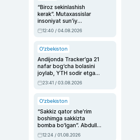
“Biroz sekinlashish
kerak”. Mutaxassislar
insoniyat sun’iy
intellektni boshqara
12:40 / 04.08.2026
olmay qolishidan xavotir
bildirdi
O‘zbekiston
Andijonda Tracker’ga 21
nafar bog‘cha bolasini
joylab, YTH sodir etgan
ayolga sud hukmi o‘qildi
23:41 / 03.08.2026
O‘zbekiston
“Sakkiz qator she’rim
boshimga sakkizta
bomba bo‘lgan”. Abdulla
Oripovni siyosiy
12:24 / 01.08.2026
ayblovlardan asrab