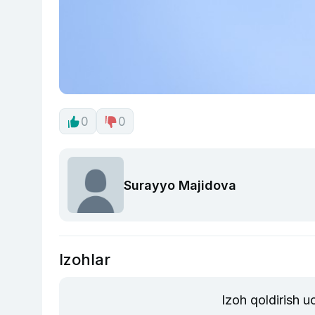
0
0
Surayyo Majidova
Izohlar
Izoh qoldirish 