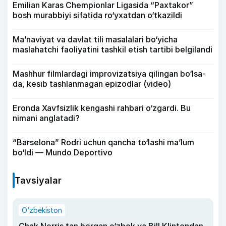
Emilian Karas Chempionlar Ligasida “Paxtakor”
bosh murabbiyi sifatida ro‘yxatdan o‘tkazildi
Ma’naviyat va davlat tili masalalari bo‘yicha
maslahatchi faoliyatini tashkil etish tartibi belgilandi
Mashhur filmlardagi improvizatsiya qilingan bo‘lsa-
da, kesib tashlanmagan epizodlar (video)
Eronda Xavfsizlik kengashi rahbari o‘zgardi. Bu
nimani anglatadi?
“Barselona” Rodri uchun qancha to‘lashi ma’lum
bo‘ldi — Mundo Deportivo
Tavsiyalar
O‘zbekiston