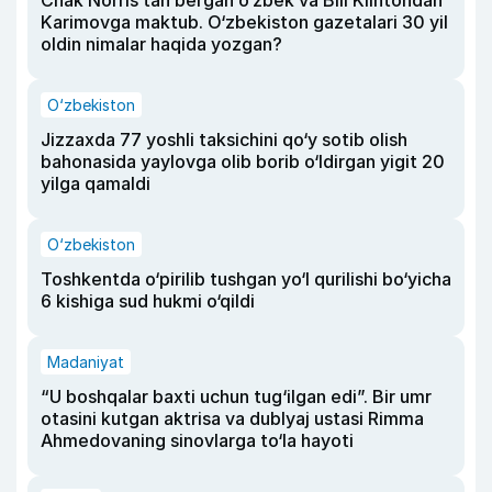
Chak Norris tan bergan o‘zbek va Bill Klintondan
Karimovga maktub. O‘zbekiston gazetalari 30 yil
oldin nimalar haqida yozgan?
O‘zbekiston
Jizzaxda 77 yoshli taksichini qo‘y sotib olish
bahonasida yaylovga olib borib o‘ldirgan yigit 20
yilga qamaldi
O‘zbekiston
Toshkentda o‘pirilib tushgan yo‘l qurilishi bo‘yicha
6 kishiga sud hukmi o‘qildi
Madaniyat
“U boshqalar baxti uchun tug‘ilgan edi”. Bir umr
otasini kutgan aktrisa va dublyaj ustasi Rimma
Ahmedovaning sinovlarga to‘la hayoti