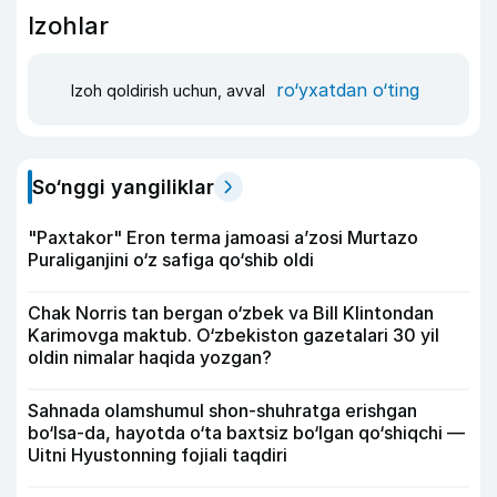
Izohlar
ro‘yxatdan o‘ting
Izoh qoldirish uchun, avval
So‘nggi yangiliklar
"Paxtakor" Eron terma jamoasi a’zosi Murtazo
Puraliganjini o‘z safiga qo‘shib oldi
Chak Norris tan bergan o‘zbek va Bill Klintondan
Karimovga maktub. O‘zbekiston gazetalari 30 yil
oldin nimalar haqida yozgan?
Sahnada olamshumul shon-shuhratga erishgan
bo‘lsa-da, hayotda o‘ta baxtsiz bo‘lgan qo‘shiqchi —
Uitni Hyustonning fojiali taqdiri