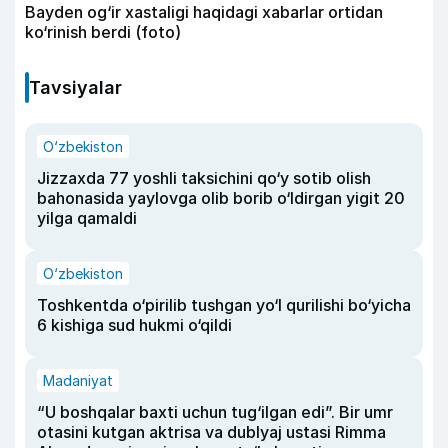
Bayden og‘ir xastaligi haqidagi xabarlar ortidan
ko‘rinish berdi (foto)
Tavsiyalar
O‘zbekiston
Jizzaxda 77 yoshli taksichini qo‘y sotib olish
bahonasida yaylovga olib borib o‘ldirgan yigit 20
yilga qamaldi
O‘zbekiston
Toshkentda o‘pirilib tushgan yo‘l qurilishi bo‘yicha
6 kishiga sud hukmi o‘qildi
Madaniyat
“U boshqalar baxti uchun tug‘ilgan edi”. Bir umr
otasini kutgan aktrisa va dublyaj ustasi Rimma