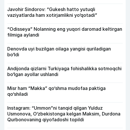
Javohir Sindorov: “Gukesh hatto yutuqli
vaziyatlarda ham xotirjamlikni yo‘qotadi”
“Odisseya” Nolanning eng yuqori daromad keltirgan
filmiga aylandi
Denovda uyi buzilgan oilaga yangisi quriladigan
bo‘ldi
Andijonda qizlarni Turkiyaga fohishalikka sotmoqchi
bo‘lgan ayollar ushlandi
Misr ham “Makka” qo‘shma mudofaa paktiga
qo‘shiladi
Instagram: “Ummon”ni tanqid qilgan Yulduz
Usmonova, O‘zbekistonga kelgan Maksim, Durdona
Qurbonovaning qiyofadoshi topildi