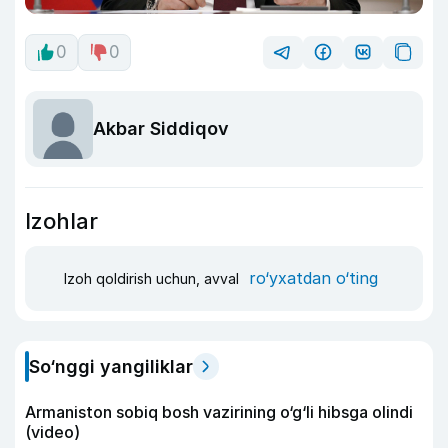
0
0
Akbar Siddiqov
Izohlar
ro‘yxatdan o‘ting
Izoh qoldirish uchun, avval
So‘nggi yangiliklar
Armaniston sobiq bosh vazirining o‘g‘li hibsga olindi
(video)