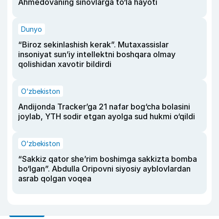
Ahmedovaning sinovlarga to‘la hayoti
Dunyo
“Biroz sekinlashish kerak”. Mutaxassislar
insoniyat sun’iy intellektni boshqara olmay
qolishidan xavotir bildirdi
O‘zbekiston
Andijonda Tracker’ga 21 nafar bog‘cha bolasini
joylab, YTH sodir etgan ayolga sud hukmi o‘qildi
O‘zbekiston
“Sakkiz qator she’rim boshimga sakkizta bomba
bo‘lgan”. Abdulla Oripovni siyosiy ayblovlardan
asrab qolgan voqea