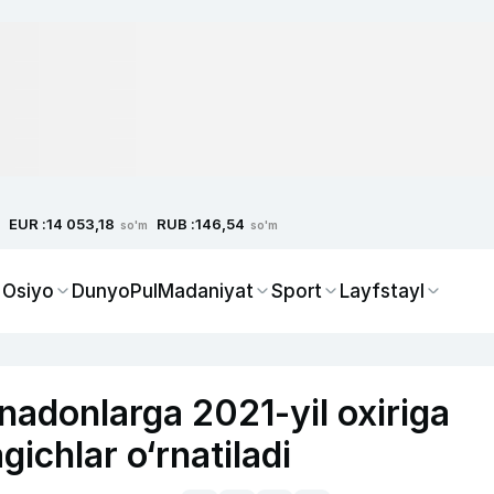
EUR :
RUB :
14 053,18
146,54
so'm
so'm
 Osiyo
Dunyo
Pul
Madaniyat
Sport
Layfstayl
adonlarga 2021-yil oxiriga
gichlar o‘rnatiladi