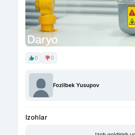
0
0
Fozilbek Yusupov
Izohlar
Izoh qoldirish 