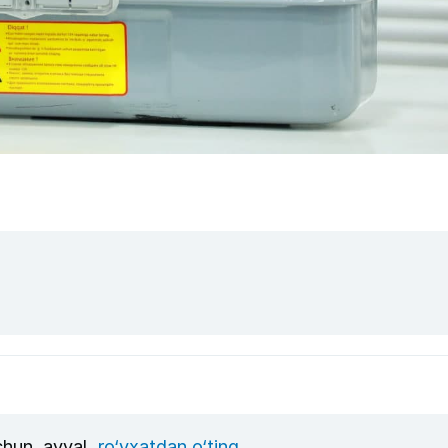
uchun, avval
ro‘yxatdan o‘ting