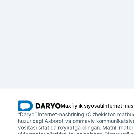
Maxfiylik siyosati
Internet-nas
“Daryo” internet-nashrining (O‘zbekiston matbuo
huzuridagi Axborot va ommaviy kommunikatsiyal
vositasi sifatida ro‘yxatga olingan. Matnli materi