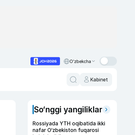
O‘zbekcha
Kabinet
So‘nggi yangiliklar
Rossiyada YTH oqibatida ikki
nafar O‘zbekiston fuqarosi