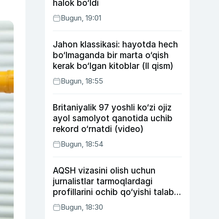
halok bo‘ldi
Bugun, 19:01
Jahon klassikasi: hayotda hech
bo‘lmaganda bir marta o‘qish
kerak bo‘lgan kitoblar (II qism)
Bugun, 18:55
Britaniyalik 97 yoshli ko‘zi ojiz
ayol samolyot qanotida uchib
rekord o‘rnatdi (video)
Bugun, 18:54
AQSH vizasini olish uchun
jurnalistlar tarmoqlardagi
profillarini ochib qo‘yishi talab
etilishi mumkin
Bugun, 18:30