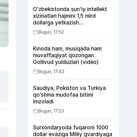
Oʻzbekistonda sunʼiy intellekt
xizmatlari hajmini 1,5 mlrd
dollarga yetkazish
rejalashtirilmoqda
Bugun, 17:52
Kinoda ham, musiqada ham
muvaffaqiyat qozongan
Gollivud yulduzlari (video)
Bugun, 17:42
Saudiya, Pokiston va Turkiya
qo‘shma mudofaa bitimi
imzoladi
Bugun, 17:23
Surxondaryoda fuqaroni 1000
dollar evaziga Milliy gvardiyaga