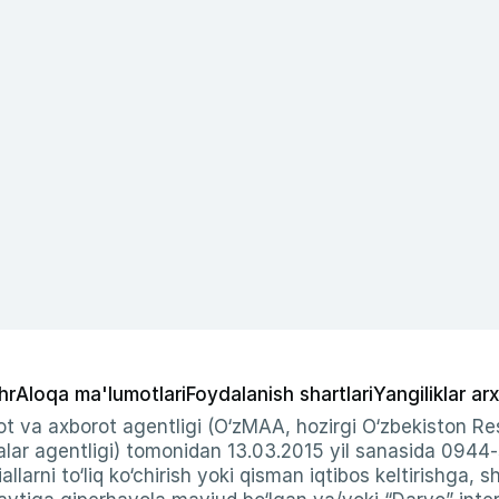
hr
Aloqa ma'lumotlari
Foydalanish shartlari
Yangiliklar arx
t va axborot agentligi (O‘zMAA, hozirgi O‘zbekiston Res
ar agentligi) tomonidan 13.03.2015 yil sanasida 0944
allarni to‘liq ko‘chirish yoki qisman iqtibos keltirishga, 