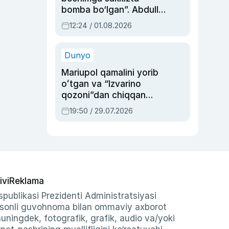
bomba bo‘lgan”. Abdulla
Oripovni siyosiy
12:24 / 01.08.2026
ayblovlardan asrab
qolgan voqea
Dunyo
Mariupol qamalini yorib
oʻtgan va “Izvarino
qozoni”dan chiqqan
qahramon — Ukraina
19:50 / 29.07.2026
armiyasi bosh
qoʻmondoni Drapatiy
haqida
ivi
Reklama
publikasi Prezidenti Administratsiyasi
-sonli guvohnoma bilan ommaviy axborot
shuningdek, fotografik, grafik, audio va/yoki