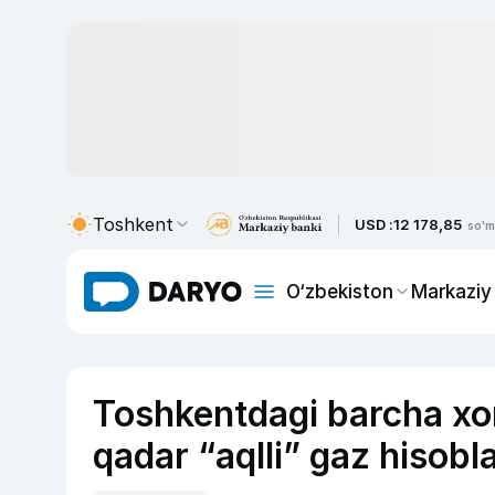
Toshkent
USD :
12 178,85
so'm
O‘zbekiston
Markaziy
Toshkentdagi barcha xon
qadar “aqlli” gaz hisobla