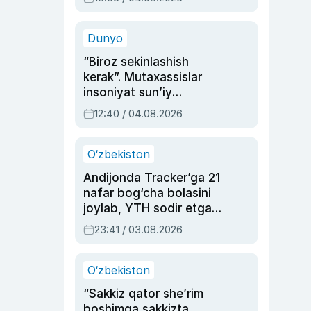
Ahmedovaning
sinovlarga to‘la hayoti
Dunyo
“Biroz sekinlashish
kerak”. Mutaxassislar
insoniyat sun’iy
intellektni boshqara
12:40 / 04.08.2026
olmay qolishidan xavotir
bildirdi
O‘zbekiston
Andijonda Tracker’ga 21
nafar bog‘cha bolasini
joylab, YTH sodir etgan
ayolga sud hukmi o‘qildi
23:41 / 03.08.2026
O‘zbekiston
“Sakkiz qator she’rim
boshimga sakkizta