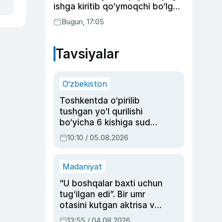
ishga kiritib qo‘ymoqchi bo‘lgan
shaxs ushlandi
Bugun, 17:05
Tavsiyalar
O‘zbekiston
Toshkentda o‘pirilib
tushgan yo‘l qurilishi
bo‘yicha 6 kishiga sud
hukmi o‘qildi
10:10 / 05.08.2026
Madaniyat
“U boshqalar baxti uchun
tug‘ilgan edi”. Bir umr
otasini kutgan aktrisa va
dublyaj ustasi Rimma
13:55 / 04.08.2026