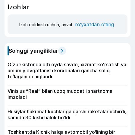
Izohlar
ro‘yxatdan o‘ting
Izoh qoldirish uchun, avval
So‘nggi yangiliklar
Oʻzbekistonda olti oyda savdo, xizmat koʻrsatish va
umumiy ovqatlanish korxonalari qancha soliq
toʻlagani ochiqlandi
Vinisius “Real” bilan uzoq muddatli shartnoma
imzoladi
Husiylar hukumat kuchlariga qarshi raketalar uchirdi,
kamida 30 kishi halok bo‘ldi
Toshkentda Kichik halqa avtomobil yo‘lining bir