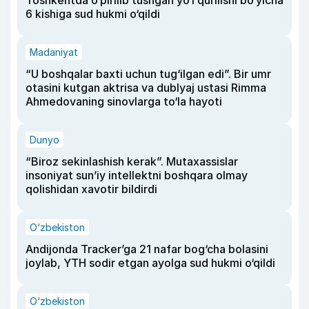
Toshkentda o‘pirilib tushgan yo‘l qurilishi bo‘yicha
6 kishiga sud hukmi o‘qildi
Madaniyat
“U boshqalar baxti uchun tug‘ilgan edi”. Bir umr
otasini kutgan aktrisa va dublyaj ustasi Rimma
Ahmedovaning sinovlarga to‘la hayoti
Dunyo
“Biroz sekinlashish kerak”. Mutaxassislar
insoniyat sun’iy intellektni boshqara olmay
qolishidan xavotir bildirdi
O‘zbekiston
Andijonda Tracker’ga 21 nafar bog‘cha bolasini
joylab, YTH sodir etgan ayolga sud hukmi o‘qildi
O‘zbekiston