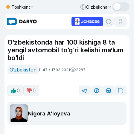
Toshkent
O‘zbekcha
O‘zbekistonda har 100 kishiga 8 ta
yengil avtomobil to‘g‘ri kelishi ma’lum
bo‘ldi
O‘zbekiston
11:47 / 17.03.2021
2287
0
0
Nigora A'loyeva