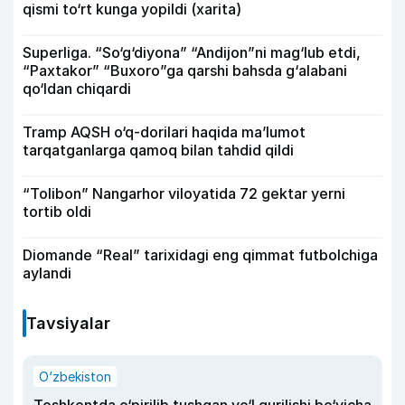
qismi to‘rt kunga yopildi (xarita)
Superliga. “So‘g‘diyona” “Andijon”ni mag‘lub etdi,
“Paxtakor” “Buxoro”ga qarshi bahsda g‘alabani
qo‘ldan chiqardi
Tramp AQSH o‘q-dorilari haqida ma’lumot
tarqatganlarga qamoq bilan tahdid qildi
“Tolibon” Nangarhor viloyatida 72 gektar yerni
tortib oldi
Diomande “Real” tarixidagi eng qimmat futbolchiga
aylandi
Tavsiyalar
O‘zbekiston