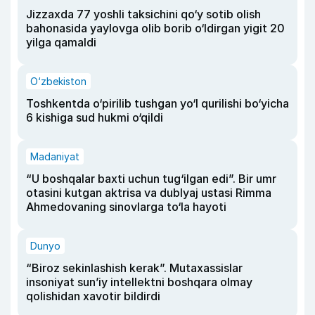
Jizzaxda 77 yoshli taksichini qo‘y sotib olish
bahonasida yaylovga olib borib o‘ldirgan yigit 20
yilga qamaldi
O‘zbekiston
Toshkentda o‘pirilib tushgan yo‘l qurilishi bo‘yicha
6 kishiga sud hukmi o‘qildi
Madaniyat
“U boshqalar baxti uchun tug‘ilgan edi”. Bir umr
otasini kutgan aktrisa va dublyaj ustasi Rimma
Ahmedovaning sinovlarga to‘la hayoti
Dunyo
“Biroz sekinlashish kerak”. Mutaxassislar
insoniyat sun’iy intellektni boshqara olmay
qolishidan xavotir bildirdi