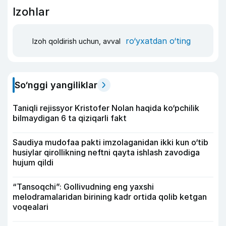
Izohlar
ro‘yxatdan o‘ting
Izoh qoldirish uchun, avval
So‘nggi yangiliklar
Taniqli rejissyor Kristofer Nolan haqida ko‘pchilik
bilmaydigan 6 ta qiziqarli fakt
Saudiya mudofaa pakti imzolaganidan ikki kun o‘tib
husiylar qirollikning neftni qayta ishlash zavodiga
hujum qildi
“Tansoqchi”: Gollivudning eng yaxshi
melodramalaridan birining kadr ortida qolib ketgan
voqealari