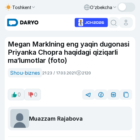
Toshkent
O‘zbekcha
Megan Marklning eng yaqin dugonasi
Priyanka Chopra haqidagi qiziqarli
ma’lumotlar (foto)
Shou-biznes
21:23 / 17.03.2021
2120
0
0
Muazzam Rajabova