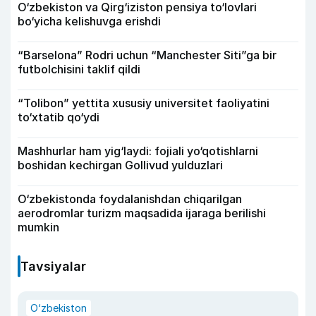
O‘zbekiston va Qirg‘iziston pensiya to‘lovlari
bo‘yicha kelishuvga erishdi
“Barselona” Rodri uchun “Manchester Siti”ga bir
futbolchisini taklif qildi
“Tolibon” yettita xususiy universitet faoliyatini
to‘xtatib qo‘ydi
Mashhurlar ham yig‘laydi: fojiali yo‘qotishlarni
boshidan kechirgan Gollivud yulduzlari
O‘zbekistonda foydalanishdan chiqarilgan
aerodromlar turizm maqsadida ijaraga berilishi
mumkin
Tavsiyalar
O‘zbekiston