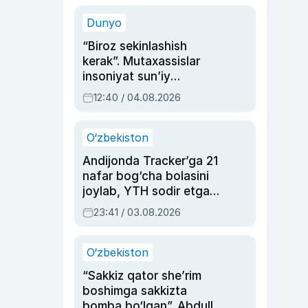
sinovlarga to‘la hayoti
Dunyo
“Biroz sekinlashish
kerak”. Mutaxassislar
insoniyat sun’iy
intellektni boshqara
12:40 / 04.08.2026
olmay qolishidan xavotir
bildirdi
O‘zbekiston
Andijonda Tracker’ga 21
nafar bog‘cha bolasini
joylab, YTH sodir etgan
ayolga sud hukmi o‘qildi
23:41 / 03.08.2026
O‘zbekiston
“Sakkiz qator she’rim
boshimga sakkizta
bomba bo‘lgan”. Abdulla