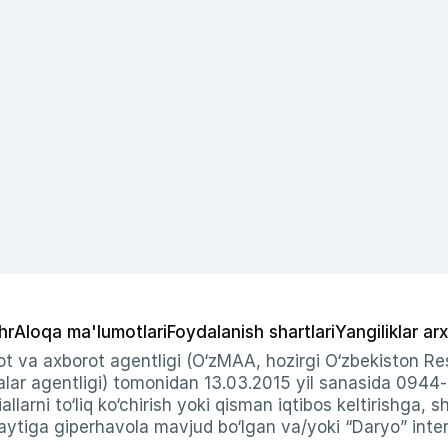
hr
Aloqa ma'lumotlari
Foydalanish shartlari
Yangiliklar arx
t va axborot agentligi (O‘zMAA, hozirgi O‘zbekiston Res
ar agentligi) tomonidan 13.03.2015 yil sanasida 0944
allarni to‘liq ko‘chirish yoki qisman iqtibos keltirishga, 
ytiga giperhavola mavjud bo‘lgan va/yoki “Daryo” intern