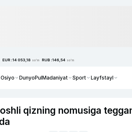
EUR :
RUB :
14 053,18
146,54
so'm
so'm
 Osiyo
Dunyo
Pul
Madaniyat
Sport
Layfstayl
yoshli qizning nomusiga tegga
qda