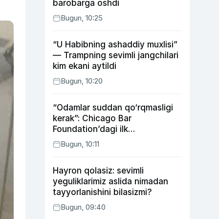
barobarga oshdi
Bugun, 10:25
“U Habibning ashaddiy muxlisi”
— Trampning sevimli jangchilari
kim ekani aytildi
Bugun, 10:20
“Odamlar suddan qo‘rqmasligi
kerak”: Chicago Bar
Foundation’dagi ilk
o‘zbekistonlik Go‘zal
Bugun, 10:11
Abduaxatova
Hayron qolasiz: sevimli
yeguliklarimiz aslida nimadan
tayyorlanishini bilasizmi?
Bugun, 09:40