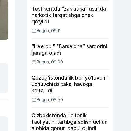
Toshkentda “zakladka” usulida
narkotik tarqatishga chek
qo‘yildi
Bugun, 09:11
“Liverpul” “Barselona” sardorini
ijaraga oladi
Bugun, 09:00
Qozog‘istonda ilk bor yo‘lovchili
uchuvchisiz taksi havoga
ko‘tarildi
Bugun, 08:50
O‘zbekistonda rieltorlik
faoliyatini tartibga solish uchun
alohida qonun qabul qilindi