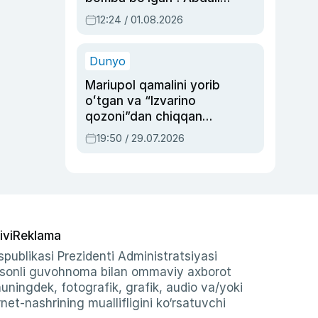
Oripovni siyosiy
12:24 / 01.08.2026
ayblovlardan asrab
qolgan voqea
Dunyo
Mariupol qamalini yorib
oʻtgan va “Izvarino
qozoni”dan chiqqan
qahramon — Ukraina
19:50 / 29.07.2026
armiyasi bosh
qoʻmondoni Drapatiy
haqida
ivi
Reklama
publikasi Prezidenti Administratsiyasi
-sonli guvohnoma bilan ommaviy axborot
shuningdek, fotografik, grafik, audio va/yoki
et-nashrining muallifligini ko‘rsatuvchi