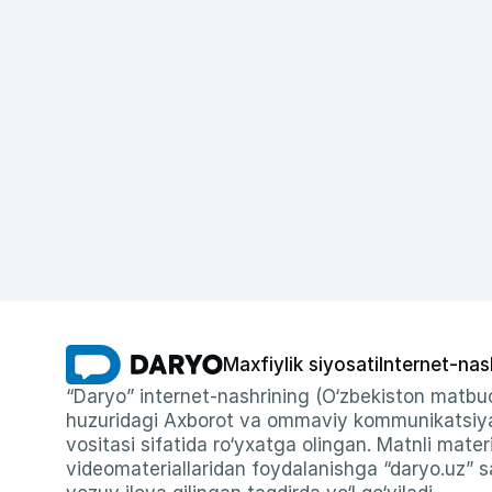
Maxfiylik siyosati
Internet-nas
“Daryo” internet-nashrining (O‘zbekiston matbuo
huzuridagi Axborot va ommaviy kommunikatsiyal
vositasi sifatida ro‘yxatga olingan. Matnli materi
videomateriallaridan foydalanishga “daryo.uz” sa