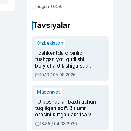
Bugun, 07:50
Tavsiyalar
O‘zbekiston
Toshkentda o‘pirilib
tushgan yo‘l qurilishi
bo‘yicha 6 kishiga sud
hukmi o‘qildi
10:10 / 05.08.2026
Madaniyat
“U boshqalar baxti uchun
tug‘ilgan edi”. Bir umr
otasini kutgan aktrisa va
dublyaj ustasi Rimma
13:55 / 04.08.2026
Ahmedovaning