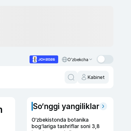
O‘zbekcha
Kabinet
So‘nggi yangiliklar
n
O‘zbekistonda botanika
bog‘lariga tashriflar soni 3,8