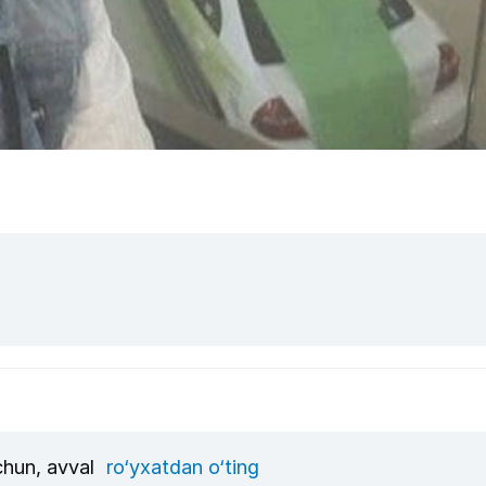
uchun, avval
ro‘yxatdan o‘ting