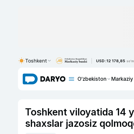
Toshkent
USD :
12 178,85
so'm
O‘zbekiston
Markaziy
Toshkent viloyatida 14 
shaxslar jazosiz qolmo