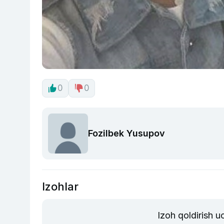
0
0
Fozilbek Yusupov
Izohlar
Izoh qoldirish 