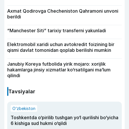
Axmat Qodirovga Checheniston Qahramoni unvoni
berildi
“Manchester Siti” tarixiy transferni yakunladi
Elektromobil xaridi uchun avtokredit foizining bir
qismi davlat tomonidan qoplab berilishi mumkin
Janubiy Koreya futbolida yirik mojaro: xorijlik
hakamlarga jinsiy xizmatlar ko‘rsatilgani ma’lum
qilindi
Tavsiyalar
O‘zbekiston
Toshkentda o‘pirilib tushgan yo‘l qurilishi bo‘yicha
6 kishiga sud hukmi o‘qildi