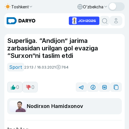
Toshkent
O‘zbekcha
Superliga. “Andijon” jarima
zarbasidan urilgan gol evaziga
“Surxon”ni taslim etdi
Sport
23:13 / 16.03.2021
764
0
0
Nodirxon Hamidxonov