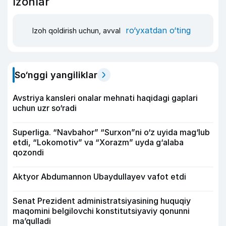
Izohlar
ro‘yxatdan o‘ting
Izoh qoldirish uchun, avval
So‘nggi yangiliklar
Avstriya kansleri onalar mehnati haqidagi gaplari
uchun uzr so‘radi
Superliga. “Navbahor” “Surxon”ni o‘z uyida mag‘lub
etdi, “Lokomotiv” va “Xorazm” uyda g‘alaba
qozondi
Aktyor Abdu­mannon Ubaydullayev vafot etdi
Senat Prezident administratsiyasining huquqiy
maqomini belgilovchi konstitutsiyaviy qonunni
ma’qulladi