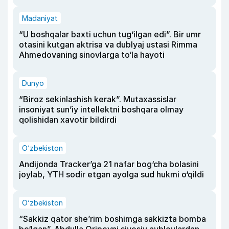
Madaniyat
“U boshqalar baxti uchun tug‘ilgan edi”. Bir umr
otasini kutgan aktrisa va dublyaj ustasi Rimma
Ahmedovaning sinovlarga to‘la hayoti
Dunyo
“Biroz sekinlashish kerak”. Mutaxassislar
insoniyat sun’iy intellektni boshqara olmay
qolishidan xavotir bildirdi
O‘zbekiston
Andijonda Tracker’ga 21 nafar bog‘cha bolasini
joylab, YTH sodir etgan ayolga sud hukmi o‘qildi
O‘zbekiston
“Sakkiz qator she’rim boshimga sakkizta bomba
bo‘lgan”. Abdulla Oripovni siyosiy ayblovlardan