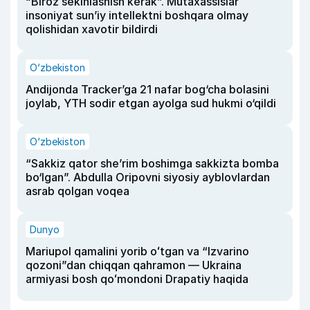
“Biroz sekinlashish kerak”. Mutaxassislar
insoniyat sun’iy intellektni boshqara olmay
qolishidan xavotir bildirdi
O‘zbekiston
Andijonda Tracker’ga 21 nafar bog‘cha bolasini
joylab, YTH sodir etgan ayolga sud hukmi o‘qildi
O‘zbekiston
“Sakkiz qator she’rim boshimga sakkizta bomba
bo‘lgan”. Abdulla Oripovni siyosiy ayblovlardan
asrab qolgan voqea
Dunyo
Mariupol qamalini yorib oʻtgan va “Izvarino
qozoni”dan chiqqan qahramon — Ukraina
armiyasi bosh qoʻmondoni Drapatiy haqida