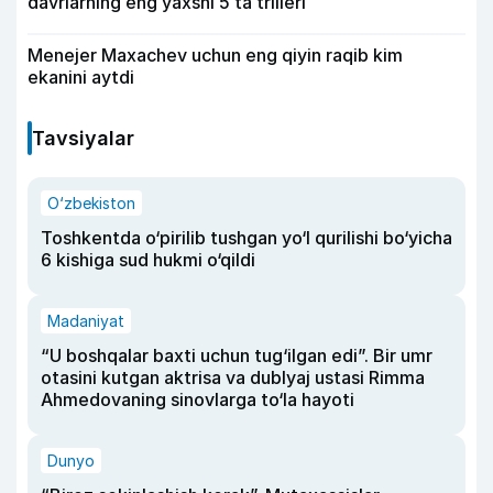
davrlarning eng yaxshi 5 ta trilleri
Menejer Maxachev uchun eng qiyin raqib kim
ekanini aytdi
Tavsiyalar
O‘zbekiston
Toshkentda o‘pirilib tushgan yo‘l qurilishi bo‘yicha
6 kishiga sud hukmi o‘qildi
Madaniyat
“U boshqalar baxti uchun tug‘ilgan edi”. Bir umr
otasini kutgan aktrisa va dublyaj ustasi Rimma
Ahmedovaning sinovlarga to‘la hayoti
Dunyo