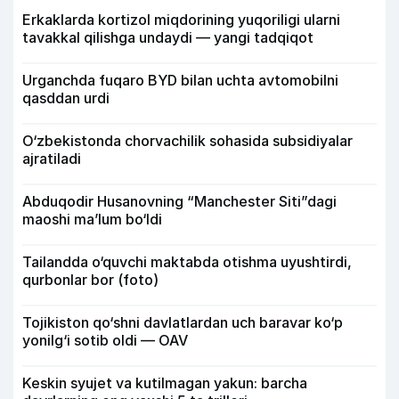
Erkaklarda kortizol miqdorining yuqoriligi ularni
tavakkal qilishga undaydi — yangi tadqiqot
Urganchda fuqaro BYD bilan uchta avtomobilni
qasddan urdi
O‘zbekistonda chorvachilik sohasida subsidiyalar
ajratiladi
Abduqodir Husanovning “Manchester Siti”dagi
maoshi ma’lum bo‘ldi
Tailandda o‘quvchi maktabda otishma uyushtirdi,
qurbonlar bor (foto)
Tojikiston qo‘shni davlatlardan uch baravar ko‘p
yonilg‘i sotib oldi — OAV
Keskin syujet va kutilmagan yakun: barcha