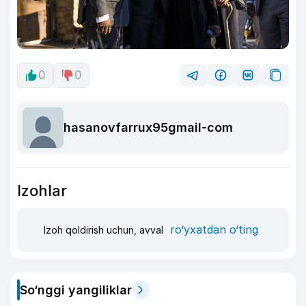
0
0
hasanovfarrux95gmail-com
Izohlar
ro‘yxatdan o‘ting
Izoh qoldirish uchun, avval
So‘nggi yangiliklar