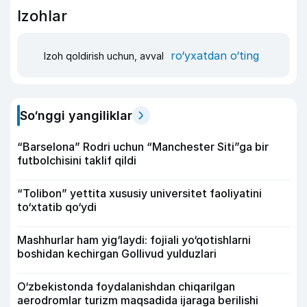
Izohlar
ro‘yxatdan o‘ting
Izoh qoldirish uchun, avval
So‘nggi yangiliklar
“Barselona” Rodri uchun “Manchester Siti”ga bir
futbolchisini taklif qildi
“Tolibon” yettita xususiy universitet faoliyatini
to‘xtatib qo‘ydi
Mashhurlar ham yig‘laydi: fojiali yo‘qotishlarni
boshidan kechirgan Gollivud yulduzlari
O‘zbekistonda foydalanishdan chiqarilgan
aerodromlar turizm maqsadida ijaraga berilishi