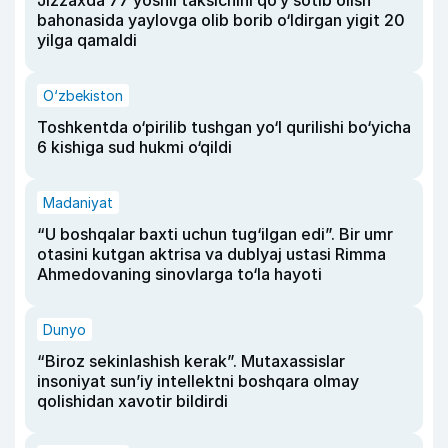
Jizzaxda 77 yoshli taksichini qo‘y sotib olish
bahonasida yaylovga olib borib o‘ldirgan yigit 20
yilga qamaldi
O‘zbekiston
Toshkentda o‘pirilib tushgan yo‘l qurilishi bo‘yicha
6 kishiga sud hukmi o‘qildi
Madaniyat
“U boshqalar baxti uchun tug‘ilgan edi”. Bir umr
otasini kutgan aktrisa va dublyaj ustasi Rimma
Ahmedovaning sinovlarga to‘la hayoti
Dunyo
“Biroz sekinlashish kerak”. Mutaxassislar
insoniyat sun’iy intellektni boshqara olmay
qolishidan xavotir bildirdi