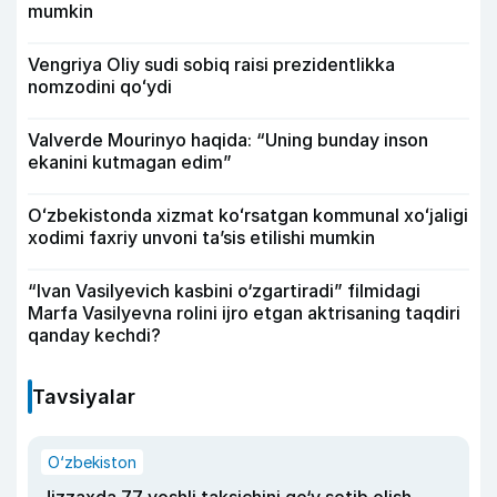
mumkin
Vengriya Oliy sudi sobiq raisi prezidentlikka
nomzodini qoʻydi
Valverde Mourinyo haqida: “Uning bunday inson
ekanini kutmagan edim”
Oʻzbekistonda xizmat koʻrsatgan kommunal xoʻjaligi
xodimi faxriy unvoni taʼsis etilishi mumkin
“Ivan Vasilyevich kasbini o‘zgartiradi” filmidagi
Marfa Vasilyevna rolini ijro etgan aktrisaning taqdiri
qanday kechdi?
Tavsiyalar
O‘zbekiston