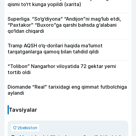
qismi to‘rt kunga yopildi (xarita)
Superliga. “So‘g‘diyona” “Andijon”ni mag‘lub etdi,
“Paxtakor” “Buxoro”ga qarshi bahsda g‘alabani
qo‘ldan chiqardi
Tramp AQSH o‘q-dorilari haqida ma’lumot
tarqatganlarga qamoq bilan tahdid qildi
“Tolibon” Nangarhor viloyatida 72 gektar yerni
tortib oldi
Diomande “Real” tarixidagi eng qimmat futbolchiga
aylandi
Tavsiyalar
O‘zbekiston