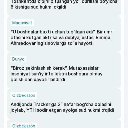
Toshkentda o‘pirilib tushgan yo‘l qurilishi bo‘yicha
6 kishiga sud hukmi o‘qildi
Madaniyat
“U boshqalar baxti uchun tug‘ilgan edi”. Bir umr
otasini kutgan aktrisa va dublyaj ustasi Rimma
Ahmedovaning sinovlarga to‘la hayoti
Dunyo
“Biroz sekinlashish kerak”. Mutaxassislar
insoniyat sun’iy intellektni boshqara olmay
qolishidan xavotir bildirdi
O‘zbekiston
Andijonda Tracker’ga 21 nafar bog‘cha bolasini
joylab, YTH sodir etgan ayolga sud hukmi o‘qildi
O‘zbekiston