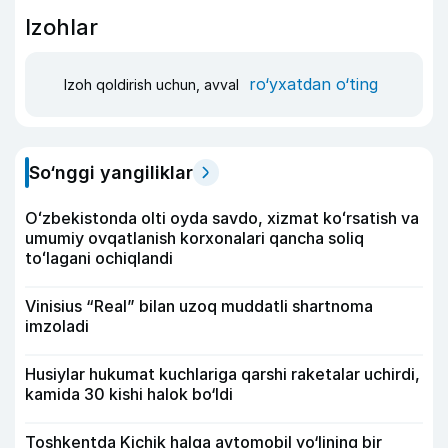
Izohlar
ro‘yxatdan o‘ting
Izoh qoldirish uchun, avval
So‘nggi yangiliklar
Oʻzbekistonda olti oyda savdo, xizmat koʻrsatish va
umumiy ovqatlanish korxonalari qancha soliq
toʻlagani ochiqlandi
Vinisius “Real” bilan uzoq muddatli shartnoma
imzoladi
Husiylar hukumat kuchlariga qarshi raketalar uchirdi,
kamida 30 kishi halok bo‘ldi
Toshkentda Kichik halqa avtomobil yo‘lining bir