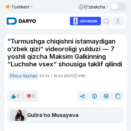
Toshkent
O‘zbekcha
“Turmushga chiqishni istamaydigan
o‘zbek qizi” videoroligi yulduzi — 7
yoshli qizcha Maksim Galkinning
“Luchshe vsex” shousiga taklif qilindi
Shou-biznes
23:33 / 10.03.2021
3181
0
0
Guliraʼno Musayeva