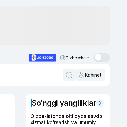
O‘zbekcha
Kabinet
So‘nggi yangiliklar
Oʻzbekistonda olti oyda savdo,
xizmat koʻrsatish va umumiy