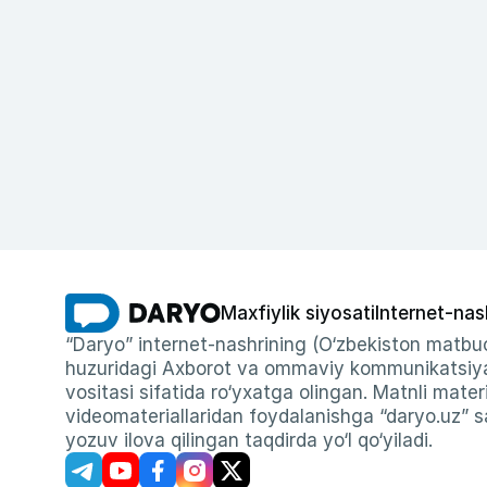
Maxfiylik siyosati
Internet-nas
“Daryo” internet-nashrining (O‘zbekiston matbuo
huzuridagi Axborot va ommaviy kommunikatsiyal
vositasi sifatida ro‘yxatga olingan. Matnli materi
videomateriallaridan foydalanishga “daryo.uz” sa
yozuv ilova qilingan taqdirda yo‘l qo‘yiladi.