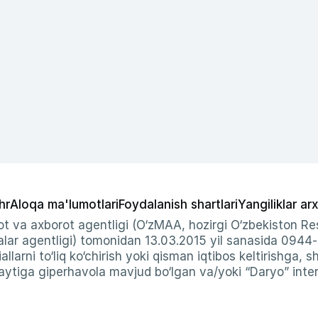
hr
Aloqa ma'lumotlari
Foydalanish shartlari
Yangiliklar arx
t va axborot agentligi (O‘zMAA, hozirgi O‘zbekiston Res
ar agentligi) tomonidan 13.03.2015 yil sanasida 0944
allarni to‘liq ko‘chirish yoki qisman iqtibos keltirishga, 
ytiga giperhavola mavjud bo‘lgan va/yoki “Daryo” intern