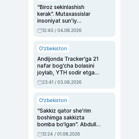
“Biroz sekinlashish
kerak”. Mutaxassislar
insoniyat sun’iy
intellektni boshqara
12:40 / 04.08.2026
olmay qolishidan xavotir
bildirdi
O‘zbekiston
Andijonda Tracker’ga 21
nafar bog‘cha bolasini
joylab, YTH sodir etgan
ayolga sud hukmi o‘qildi
23:41 / 03.08.2026
O‘zbekiston
“Sakkiz qator she’rim
boshimga sakkizta
bomba bo‘lgan”. Abdulla
Oripovni siyosiy
12:24 / 01.08.2026
ayblovlardan asrab