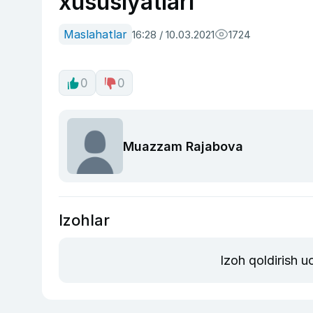
xususiyatlari
Maslahatlar
16:28 / 10.03.2021
1724
0
0
Muazzam Rajabova
Izohlar
Izoh qoldirish 