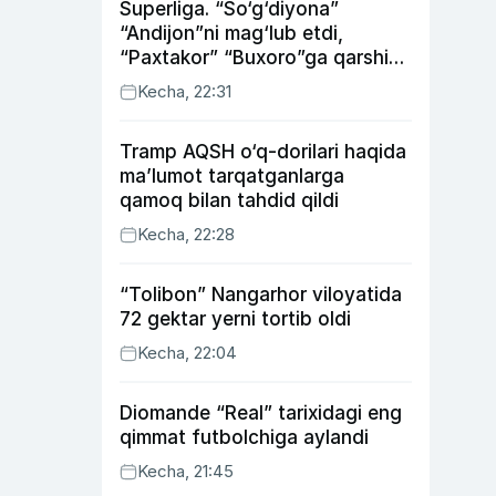
Superliga. “So‘g‘diyona”
“Andijon”ni mag‘lub etdi,
“Paxtakor” “Buxoro”ga qarshi
bahsda g‘alabani qo‘ldan
Kecha, 22:31
chiqardi
Tramp AQSH o‘q-dorilari haqida
ma’lumot tarqatganlarga
qamoq bilan tahdid qildi
Kecha, 22:28
“Tolibon” Nangarhor viloyatida
72 gektar yerni tortib oldi
Kecha, 22:04
Diomande “Real” tarixidagi eng
qimmat futbolchiga aylandi
Kecha, 21:45