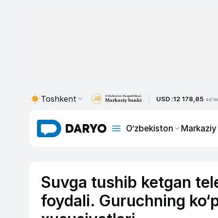
Toshkent
USD :
12 178,85
so'm
O‘zbekiston
Markaziy
Suvga tushib ketgan tele
foydali. Guruchning ko‘p