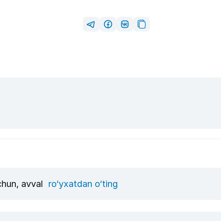
uchun, avval
ro‘yxatdan o‘ting