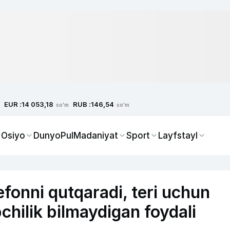
EUR :
RUB :
14 053,18
146,54
so'm
so'm
 Osiyo
Dunyo
Pul
Madaniyat
Sport
Layfstayl
fonni qutqaradi, teri uchun
chilik bilmaydigan foydali