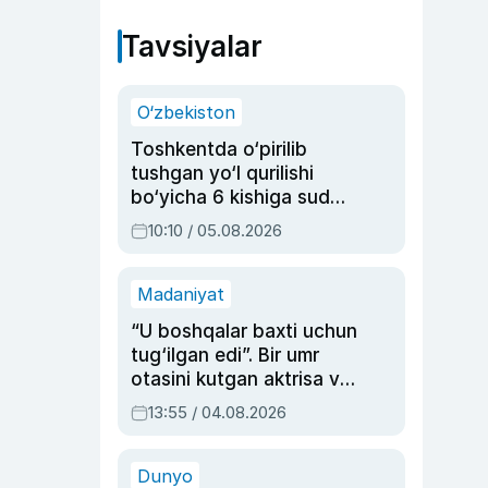
Tavsiyalar
O‘zbekiston
Toshkentda o‘pirilib
tushgan yo‘l qurilishi
bo‘yicha 6 kishiga sud
hukmi o‘qildi
10:10 / 05.08.2026
Madaniyat
“U boshqalar baxti uchun
tug‘ilgan edi”. Bir umr
otasini kutgan aktrisa va
dublyaj ustasi Rimma
13:55 / 04.08.2026
Ahmedovaning
sinovlarga to‘la hayoti
Dunyo