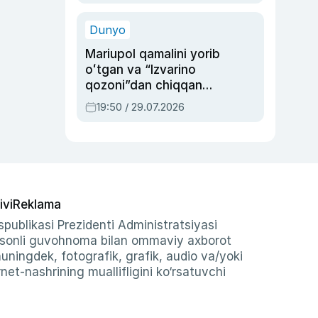
qolgan voqea
Dunyo
Mariupol qamalini yorib
oʻtgan va “Izvarino
qozoni”dan chiqqan
qahramon — Ukraina
19:50 / 29.07.2026
armiyasi bosh
qoʻmondoni Drapatiy
haqida
ivi
Reklama
publikasi Prezidenti Administratsiyasi
-sonli guvohnoma bilan ommaviy axborot
shuningdek, fotografik, grafik, audio va/yoki
et-nashrining muallifligini ko‘rsatuvchi