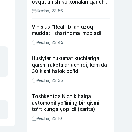
ovqatlanish korxonalari qancha
soliq toʻlagani ochiqlandi
Kecha, 23:56
Vinisius “Real” bilan uzoq
muddatli shartnoma imzoladi
Kecha, 23:45
Husiylar hukumat kuchlariga
qarshi raketalar uchirdi, kamida
30 kishi halok bo‘ldi
Kecha, 23:35
Toshkentda Kichik halqa
avtomobil yo‘lining bir qismi
to‘rt kunga yopildi (xarita)
Kecha, 23:10