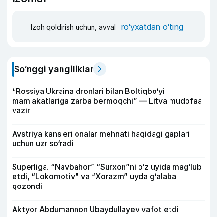
ro‘yxatdan o‘ting
Izoh qoldirish uchun, avval
So‘nggi yangiliklar
“Rossiya Ukraina dronlari bilan Boltiqbo‘yi
mamlakatlariga zarba bermoqchi” — Litva mudofaa
vaziri
Avstriya kansleri onalar mehnati haqidagi gaplari
uchun uzr so‘radi
Superliga. “Navbahor” “Surxon”ni o‘z uyida mag‘lub
etdi, “Lokomotiv” va “Xorazm” uyda g‘alaba
qozondi
Aktyor Abdu­mannon Ubaydullayev vafot etdi