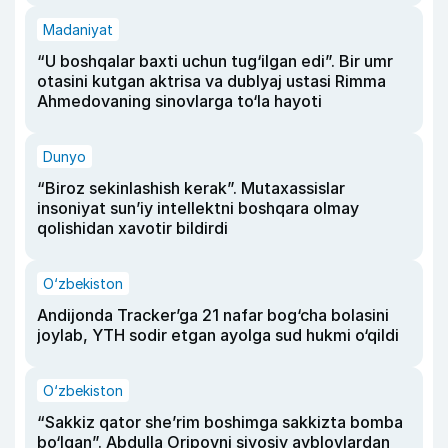
Madaniyat
“U boshqalar baxti uchun tug‘ilgan edi”. Bir umr
otasini kutgan aktrisa va dublyaj ustasi Rimma
Ahmedovaning sinovlarga to‘la hayoti
Dunyo
“Biroz sekinlashish kerak”. Mutaxassislar
insoniyat sun’iy intellektni boshqara olmay
qolishidan xavotir bildirdi
O‘zbekiston
Andijonda Tracker’ga 21 nafar bog‘cha bolasini
joylab, YTH sodir etgan ayolga sud hukmi o‘qildi
O‘zbekiston
“Sakkiz qator she’rim boshimga sakkizta bomba
bo‘lgan”. Abdulla Oripovni siyosiy ayblovlardan