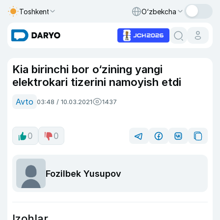
Toshkent
O‘zbekcha
Kia birinchi bor o‘zining yangi
elektrokari tizerini namoyish etdi
Avto
03:48 / 10.03.2021
1437
0
0
Fozilbek Yusupov
Izohlar