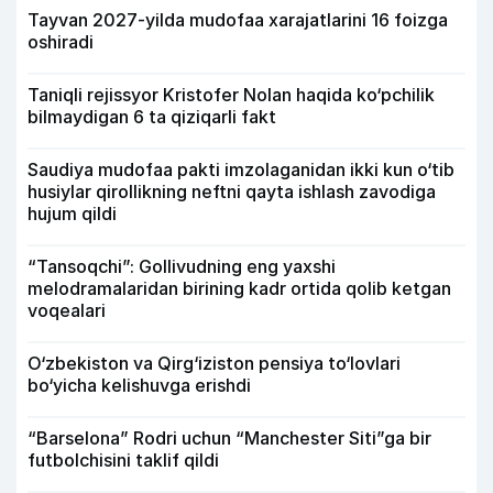
Tayvan 2027-yilda mudofaa xarajatlarini 16 foizga
oshiradi
Taniqli rejissyor Kristofer Nolan haqida ko‘pchilik
bilmaydigan 6 ta qiziqarli fakt
Saudiya mudofaa pakti imzolaganidan ikki kun o‘tib
husiylar qirollikning neftni qayta ishlash zavodiga
hujum qildi
“Tansoqchi”: Gollivudning eng yaxshi
melodramalaridan birining kadr ortida qolib ketgan
voqealari
O‘zbekiston va Qirg‘iziston pensiya to‘lovlari
bo‘yicha kelishuvga erishdi
“Barselona” Rodri uchun “Manchester Siti”ga bir
futbolchisini taklif qildi