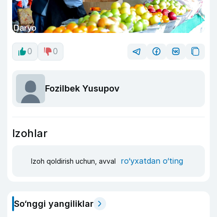
0
0
Fozilbek Yusupov
Izohlar
ro‘yxatdan o‘ting
Izoh qoldirish uchun, avval
So‘nggi yangiliklar