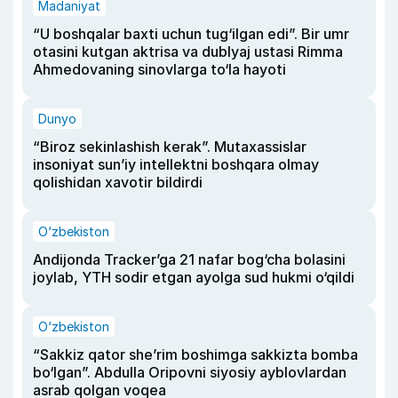
Madaniyat
“U boshqalar baxti uchun tug‘ilgan edi”. Bir umr
otasini kutgan aktrisa va dublyaj ustasi Rimma
Ahmedovaning sinovlarga to‘la hayoti
Dunyo
“Biroz sekinlashish kerak”. Mutaxassislar
insoniyat sun’iy intellektni boshqara olmay
qolishidan xavotir bildirdi
O‘zbekiston
Andijonda Tracker’ga 21 nafar bog‘cha bolasini
joylab, YTH sodir etgan ayolga sud hukmi o‘qildi
O‘zbekiston
“Sakkiz qator she’rim boshimga sakkizta bomba
bo‘lgan”. Abdulla Oripovni siyosiy ayblovlardan
asrab qolgan voqea