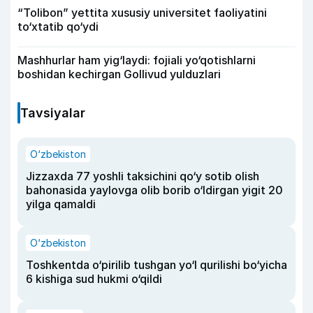
“Tolibon” yettita xususiy universitet faoliyatini
to‘xtatib qo‘ydi
Mashhurlar ham yig‘laydi: fojiali yo‘qotishlarni
boshidan kechirgan Gollivud yulduzlari
Tavsiyalar
O‘zbekiston
Jizzaxda 77 yoshli taksichini qo‘y sotib olish
bahonasida yaylovga olib borib o‘ldirgan yigit 20
yilga qamaldi
O‘zbekiston
Toshkentda o‘pirilib tushgan yo‘l qurilishi bo‘yicha
6 kishiga sud hukmi o‘qildi