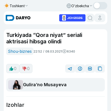
Toshkent
O‘zbekcha
Turkiyada “Qora niyat” seriali
aktrisasi hibsga olindi
Shou-biznes
22:52 / 08.03.2021
6340
0
0
Guliraʼno Musayeva
Izohlar