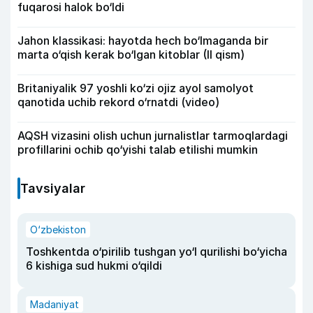
fuqarosi halok bo‘ldi
Jahon klassikasi: hayotda hech bo‘lmaganda bir
marta o‘qish kerak bo‘lgan kitoblar (II qism)
Britaniyalik 97 yoshli ko‘zi ojiz ayol samolyot
qanotida uchib rekord o‘rnatdi (video)
AQSH vizasini olish uchun jurnalistlar tarmoqlardagi
profillarini ochib qo‘yishi talab etilishi mumkin
Tavsiyalar
O‘zbekiston
Toshkentda o‘pirilib tushgan yo‘l qurilishi bo‘yicha
6 kishiga sud hukmi o‘qildi
Madaniyat