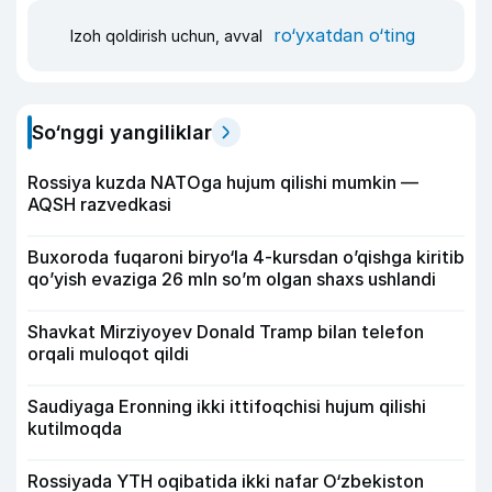
ro‘yxatdan o‘ting
Izoh qoldirish uchun, avval
So‘nggi yangiliklar
Rossiya kuzda NATOga hujum qilishi mumkin —
AQSH razvedkasi
Buxoroda fuqaroni biryo‘la 4-kursdan o’qishga kiritib
qo’yish evaziga 26 mln so’m olgan shaxs ushlandi
Shavkat Mirziyoyev Donald Tramp bilan telefon
orqali muloqot qildi
Saudiyaga Eronning ikki ittifoqchisi hujum qilishi
kutilmoqda
Rossiyada YTH oqibatida ikki nafar O‘zbekiston