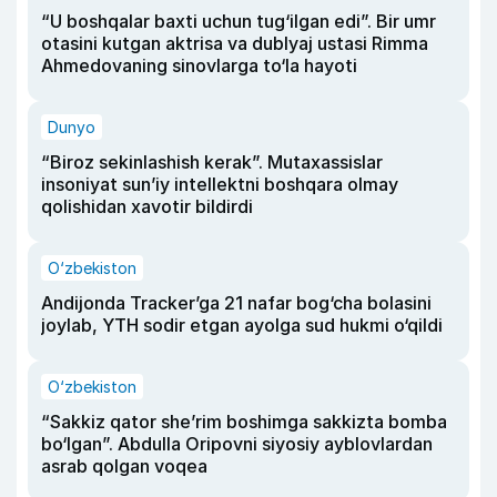
“U boshqalar baxti uchun tug‘ilgan edi”. Bir umr
otasini kutgan aktrisa va dublyaj ustasi Rimma
Ahmedovaning sinovlarga to‘la hayoti
Dunyo
“Biroz sekinlashish kerak”. Mutaxassislar
insoniyat sun’iy intellektni boshqara olmay
qolishidan xavotir bildirdi
O‘zbekiston
Andijonda Tracker’ga 21 nafar bog‘cha bolasini
joylab, YTH sodir etgan ayolga sud hukmi o‘qildi
O‘zbekiston
“Sakkiz qator she’rim boshimga sakkizta bomba
bo‘lgan”. Abdulla Oripovni siyosiy ayblovlardan
asrab qolgan voqea