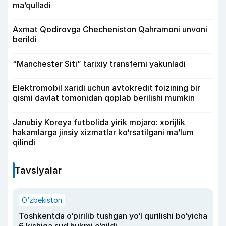
ma’qulladi
Axmat Qodirovga Checheniston Qahramoni unvoni
berildi
“Manchester Siti” tarixiy transferni yakunladi
Elektromobil xaridi uchun avtokredit foizining bir
qismi davlat tomonidan qoplab berilishi mumkin
Janubiy Koreya futbolida yirik mojaro: xorijlik
hakamlarga jinsiy xizmatlar ko‘rsatilgani ma’lum
qilindi
Tavsiyalar
O‘zbekiston
Toshkentda o‘pirilib tushgan yo‘l qurilishi bo‘yicha