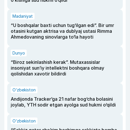
6 kishiga sud hukmi o‘qildi
Madaniyat
“U boshqalar baxti uchun tug‘ilgan edi”. Bir umr
otasini kutgan aktrisa va dublyaj ustasi Rimma
Ahmedovaning sinovlarga to‘la hayoti
Dunyo
“Biroz sekinlashish kerak”. Mutaxassislar
insoniyat sun’iy intellektni boshqara olmay
qolishidan xavotir bildirdi
O‘zbekiston
Andijonda Tracker’ga 21 nafar bog‘cha bolasini
joylab, YTH sodir etgan ayolga sud hukmi o‘qildi
O‘zbekiston