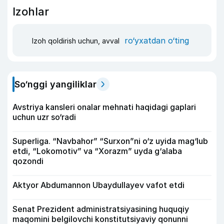
Izohlar
ro‘yxatdan o‘ting
Izoh qoldirish uchun, avval
So‘nggi yangiliklar
Avstriya kansleri onalar mehnati haqidagi gaplari
uchun uzr so‘radi
Superliga. “Navbahor” “Surxon”ni o‘z uyida mag‘lub
etdi, “Lokomotiv” va “Xorazm” uyda g‘alaba
qozondi
Aktyor Abdu­mannon Ubaydullayev vafot etdi
Senat Prezident administratsiyasining huquqiy
maqomini belgilovchi konstitutsiyaviy qonunni