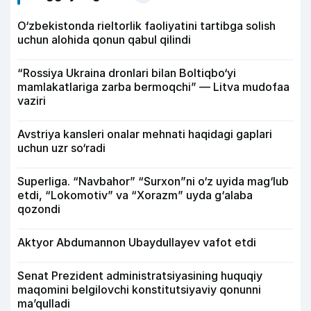
O‘zbekistonda rieltorlik faoliyatini tartibga solish
uchun alohida qonun qabul qilindi
“Rossiya Ukraina dronlari bilan Boltiqbo‘yi
mamlakatlariga zarba bermoqchi” — Litva mudofaa
vaziri
Avstriya kansleri onalar mehnati haqidagi gaplari
uchun uzr so‘radi
Superliga. “Navbahor” “Surxon”ni o‘z uyida mag‘lub
etdi, “Lokomotiv” va “Xorazm” uyda g‘alaba
qozondi
Aktyor Abdu­mannon Ubaydullayev vafot etdi
Senat Prezident administratsiyasining huquqiy
maqomini belgilovchi konstitutsiyaviy qonunni
ma’qulladi