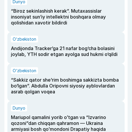
Dunyo
“Biroz sekinlashish kerak”. Mutaxassislar
insoniyat sun’iy intellektni boshqara olmay
qolishidan xavotir bildirdi
O‘zbekiston
Andijonda Tracker’ga 21 nafar bog‘cha bolasini
joylab, YTH sodir etgan ayolga sud hukmi o‘qildi
O‘zbekiston
“Sakkiz qator she’rim boshimga sakkizta bomba
bo‘lgan”. Abdulla Oripovni siyosiy ayblovlardan
asrab qolgan voqea
Dunyo
Mariupol qamalini yorib oʻtgan va “Izvarino
qozoni”dan chiqqan qahramon — Ukraina
armiyasi bosh qoʻmondoni Drapatiy haqida