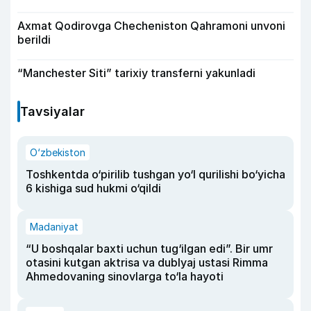
Axmat Qodirovga Checheniston Qahramoni unvoni
berildi
“Manchester Siti” tarixiy transferni yakunladi
Tavsiyalar
O‘zbekiston
Toshkentda o‘pirilib tushgan yo‘l qurilishi bo‘yicha
6 kishiga sud hukmi o‘qildi
Madaniyat
“U boshqalar baxti uchun tug‘ilgan edi”. Bir umr
otasini kutgan aktrisa va dublyaj ustasi Rimma
Ahmedovaning sinovlarga to‘la hayoti