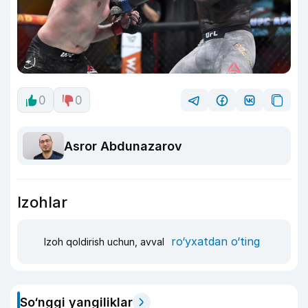
0
0
Asror Abdunazarov
Izohlar
ro‘yxatdan o‘ting
Izoh qoldirish uchun, avval
So‘nggi yangiliklar