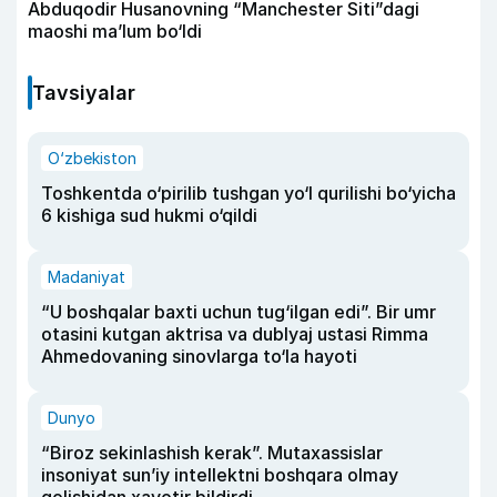
Abduqodir Husanovning “Manchester Siti”dagi
maoshi ma’lum bo‘ldi
Tavsiyalar
O‘zbekiston
Toshkentda o‘pirilib tushgan yo‘l qurilishi bo‘yicha
6 kishiga sud hukmi o‘qildi
Madaniyat
“U boshqalar baxti uchun tug‘ilgan edi”. Bir umr
otasini kutgan aktrisa va dublyaj ustasi Rimma
Ahmedovaning sinovlarga to‘la hayoti
Dunyo
“Biroz sekinlashish kerak”. Mutaxassislar
insoniyat sun’iy intellektni boshqara olmay