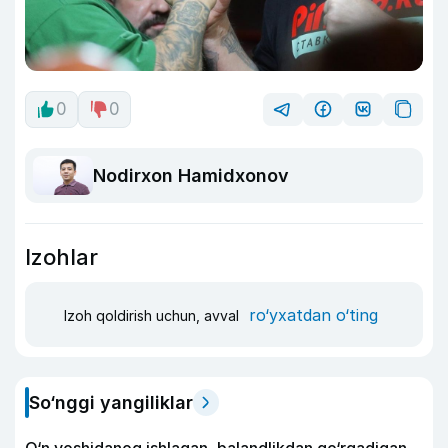
0
0
Nodirxon Hamidxonov
Izohlar
ro‘yxatdan o‘ting
Izoh qoldirish uchun, avval
So‘nggi yangiliklar