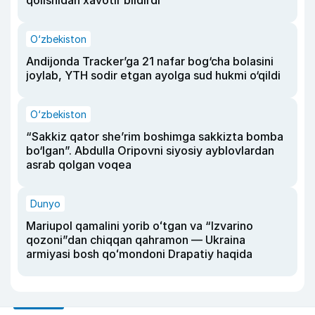
qolishidan xavotir bildirdi
O‘zbekiston
Andijonda Tracker’ga 21 nafar bog‘cha bolasini
joylab, YTH sodir etgan ayolga sud hukmi o‘qildi
O‘zbekiston
“Sakkiz qator she’rim boshimga sakkizta bomba
bo‘lgan”. Abdulla Oripovni siyosiy ayblovlardan
asrab qolgan voqea
Dunyo
Mariupol qamalini yorib oʻtgan va “Izvarino
qozoni”dan chiqqan qahramon — Ukraina
armiyasi bosh qoʻmondoni Drapatiy haqida