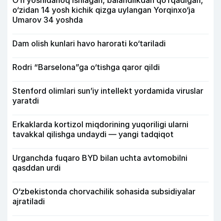
O‘n yoshidanoq ishlagan, balandlikdan qo‘rqadigan,
o‘zidan 14 yosh kichik qizga uylangan Yorqinxo‘ja
Umarov 34 yoshda
Dam olish kunlari havo harorati ko‘tariladi
Rodri “Barselona”ga o‘tishga qaror qildi
Stenford olimlari sun’iy intellekt yordamida viruslar
yaratdi
Erkaklarda kortizol miqdorining yuqoriligi ularni
tavakkal qilishga undaydi — yangi tadqiqot
Urganchda fuqaro BYD bilan uchta avtomobilni
qasddan urdi
O‘zbekistonda chorvachilik sohasida subsidiyalar
ajratiladi