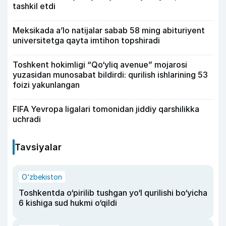
tashkil etdi
Meksikada a’lo natijalar sabab 58 ming abituriyent
universitetga qayta imtihon topshiradi
Toshkent hokimligi “Qo‘yliq avenue” mojarosi
yuzasidan munosabat bildirdi: qurilish ishlarining 53
foizi yakunlangan
FIFA Yevropa ligalari tomonidan jiddiy qarshilikka
uchradi
Tavsiyalar
O‘zbekiston
Toshkentda o‘pirilib tushgan yo‘l qurilishi bo‘yicha
6 kishiga sud hukmi o‘qildi