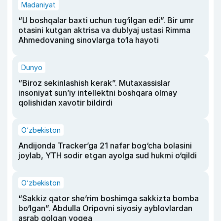
Madaniyat
“U boshqalar baxti uchun tug‘ilgan edi”. Bir umr
otasini kutgan aktrisa va dublyaj ustasi Rimma
Ahmedovaning sinovlarga to‘la hayoti
Dunyo
“Biroz sekinlashish kerak”. Mutaxassislar
insoniyat sun’iy intellektni boshqara olmay
qolishidan xavotir bildirdi
O‘zbekiston
Andijonda Tracker’ga 21 nafar bog‘cha bolasini
joylab, YTH sodir etgan ayolga sud hukmi o‘qildi
O‘zbekiston
“Sakkiz qator she’rim boshimga sakkizta bomba
bo‘lgan”. Abdulla Oripovni siyosiy ayblovlardan
asrab qolgan voqea