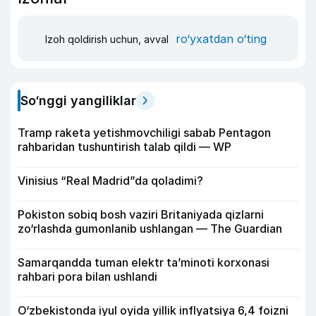
ro‘yxatdan o‘ting
Izoh qoldirish uchun, avval
So‘nggi yangiliklar
Tramp raketa yetishmovchiligi sabab Pentagon
rahbaridan tushuntirish talab qildi — WP
Vinisius “Real Madrid”da qoladimi?
Pokiston sobiq bosh vaziri Britaniyada qizlarni
zo‘rlashda gumonlanib ushlangan — The Guardian
Samarqandda tuman elektr ta’minoti korxonasi
rahbari pora bilan ushlandi
O‘zbekistonda iyul oyida yillik inflyatsiya 6,4 foizni