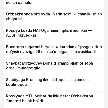
uchun qamaldi
O‘zbekistonda olti oyda 15 trln so‘mlik ichimlik ishlab
chiqarildi
Rossiya kuzda NATOga hujum qilishi mumkin —
AQSH razvedkasi
Buxoroda fuqaroni biryo‘la 4-kursdan o’qishga kiritib
qo’yish evaziga 26 mln so’m olgan shaxs ushlandi
Shavkat Mirziyoyev Donald Tramp bilan telefon
orqali muloqot qildi
Saudiyaga Eronning ikki ittifoqchisi hujum qilishi
kutilmoqda
Rossiyada YTH oqibatida ikki nafar O‘zbekiston
fuqarosi halok bo‘ldi