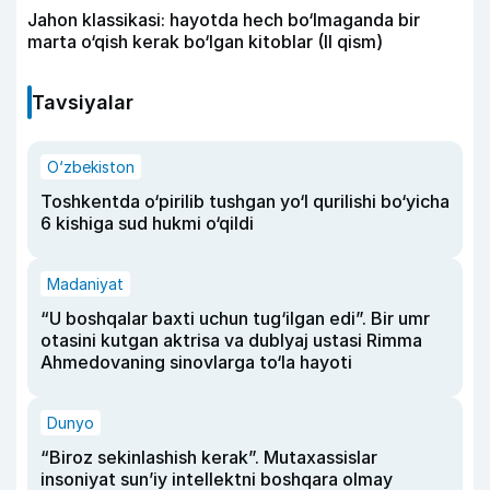
Jahon klassikasi: hayotda hech bo‘lmaganda bir
marta o‘qish kerak bo‘lgan kitoblar (II qism)
Tavsiyalar
O‘zbekiston
Toshkentda o‘pirilib tushgan yo‘l qurilishi bo‘yicha
6 kishiga sud hukmi o‘qildi
Madaniyat
“U boshqalar baxti uchun tug‘ilgan edi”. Bir umr
otasini kutgan aktrisa va dublyaj ustasi Rimma
Ahmedovaning sinovlarga to‘la hayoti
Dunyo
“Biroz sekinlashish kerak”. Mutaxassislar
insoniyat sun’iy intellektni boshqara olmay