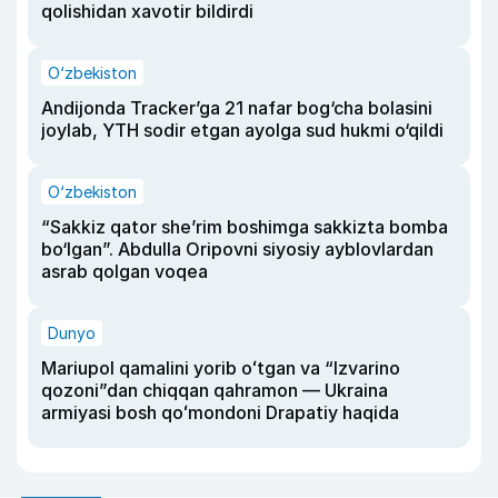
qolishidan xavotir bildirdi
O‘zbekiston
Andijonda Tracker’ga 21 nafar bog‘cha bolasini
joylab, YTH sodir etgan ayolga sud hukmi o‘qildi
O‘zbekiston
“Sakkiz qator she’rim boshimga sakkizta bomba
bo‘lgan”. Abdulla Oripovni siyosiy ayblovlardan
asrab qolgan voqea
Dunyo
Mariupol qamalini yorib oʻtgan va “Izvarino
qozoni”dan chiqqan qahramon — Ukraina
armiyasi bosh qoʻmondoni Drapatiy haqida