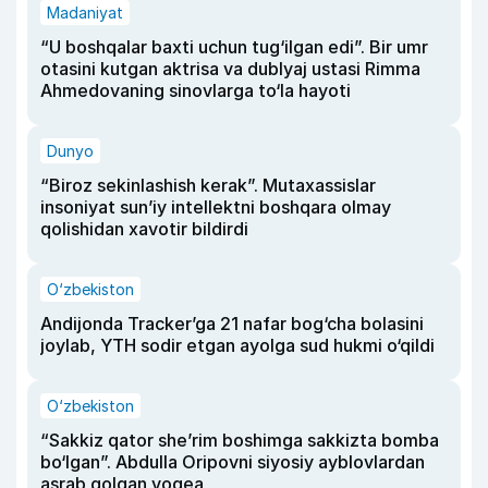
Madaniyat
“U boshqalar baxti uchun tug‘ilgan edi”. Bir umr
otasini kutgan aktrisa va dublyaj ustasi Rimma
Ahmedovaning sinovlarga to‘la hayoti
Dunyo
“Biroz sekinlashish kerak”. Mutaxassislar
insoniyat sun’iy intellektni boshqara olmay
qolishidan xavotir bildirdi
O‘zbekiston
Andijonda Tracker’ga 21 nafar bog‘cha bolasini
joylab, YTH sodir etgan ayolga sud hukmi o‘qildi
O‘zbekiston
“Sakkiz qator she’rim boshimga sakkizta bomba
bo‘lgan”. Abdulla Oripovni siyosiy ayblovlardan
asrab qolgan voqea