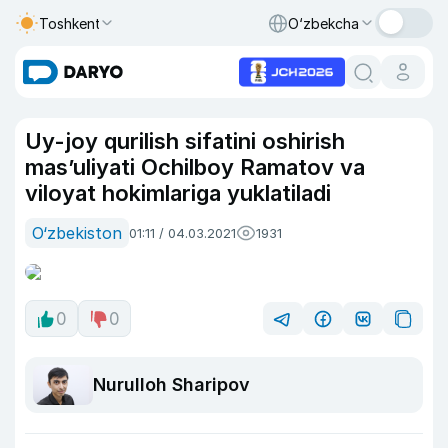
Toshkent
O‘zbekcha
Uy-joy qurilish sifatini oshirish
mas’uliyati Ochilboy Ramatov va
viloyat hokimlariga yuklatiladi
O‘zbekiston
01:11 / 04.03.2021
1931
0
0
Nurulloh Sharipov