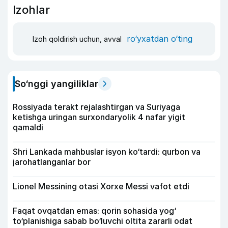
Izohlar
ro‘yxatdan o‘ting
Izoh qoldirish uchun, avval
So‘nggi yangiliklar
Rossiyada terakt rejalashtirgan va Suriyaga
ketishga uringan surxondaryolik 4 nafar yigit
qamaldi
Shri Lankada mahbuslar isyon ko‘tardi: qurbon va
jarohatlanganlar bor
Lionel Messining otasi Xorxe Messi vafot etdi
Faqat ovqatdan emas: qorin sohasida yog‘
to‘planishiga sabab bo‘luvchi oltita zararli odat