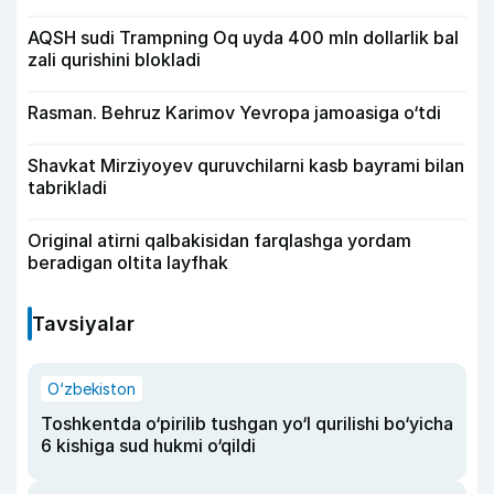
AQSH sudi Trampning Oq uyda 400 mln dollarlik bal
zali qurishini blokladi
Rasman. Behruz Karimov Yevropa jamoasiga o‘tdi
Shavkat Mirziyoyev quruvchilarni kasb bayrami bilan
tabrikladi
Original atirni qalbakisidan farqlashga yordam
beradigan oltita layfhak
Tavsiyalar
O‘zbekiston
Toshkentda o‘pirilib tushgan yo‘l qurilishi bo‘yicha
6 kishiga sud hukmi o‘qildi