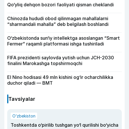
Qo‘yliq dehqon bozori faoliyati qisman cheklandi
Chinozda hududi obod qilinmagan mahallalarni
“sharmandali mahalla” deb belgilash boshlandi
O‘zbekistonda sun‘iy intellektga asoslangan “Smart
Fermer” raqamli platformasi ishga tushiriladi
FIFA prezidenti saylovda yutish uchun JCH-2030
finalini Marokashga topshirmoqchi
El Nino hodisasi 49 mln kishini og‘ir ocharchilikka
duchor qiladi — BMT
Tavsiyalar
O‘zbekiston
Toshkentda o‘pirilib tushgan yo‘l qurilishi bo‘yicha