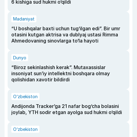
6 kishiga sud hukmi o‘qildi
Madaniyat
“U boshqalar baxti uchun tug‘ilgan edi”. Bir umr
otasini kutgan aktrisa va dublyaj ustasi Rimma
Ahmedovaning sinovlarga to‘la hayoti
Dunyo
“Biroz sekinlashish kerak”. Mutaxassislar
insoniyat sun’iy intellektni boshqara olmay
qolishidan xavotir bildirdi
O‘zbekiston
Andijonda Tracker’ga 21 nafar bog‘cha bolasini
joylab, YTH sodir etgan ayolga sud hukmi o‘qildi
O‘zbekiston