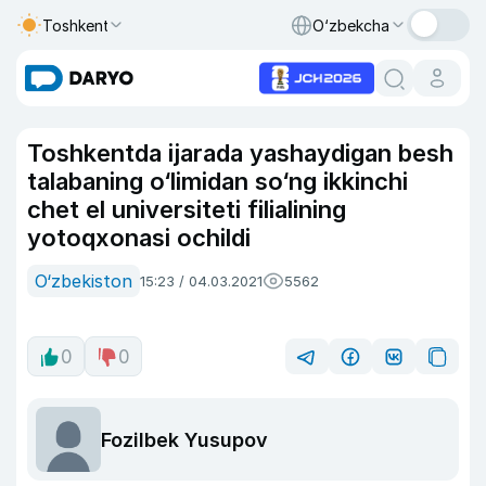
Toshkent
O‘zbekcha
Toshkentda ijarada yashaydigan besh
talabaning o‘limidan so‘ng ikkinchi
chet el universiteti filialining
yotoqxonasi ochildi
O‘zbekiston
15:23 / 04.03.2021
5562
0
0
Fozilbek Yusupov