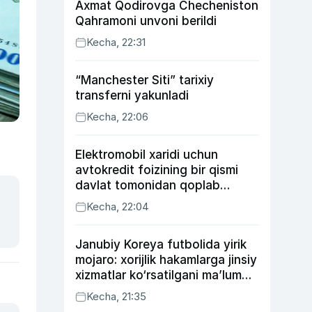
Axmat Qodirovga Checheniston
Qahramoni unvoni berildi
Kecha, 22:31
“Manchester Siti” tarixiy
transferni yakunladi
Kecha, 22:06
Elektromobil xaridi uchun
avtokredit foizining bir qismi
davlat tomonidan qoplab
berilishi mumkin
Kecha, 22:04
Janubiy Koreya futbolida yirik
mojaro: xorijlik hakamlarga jinsiy
xizmatlar ko‘rsatilgani ma’lum
qilindi
Kecha, 21:35