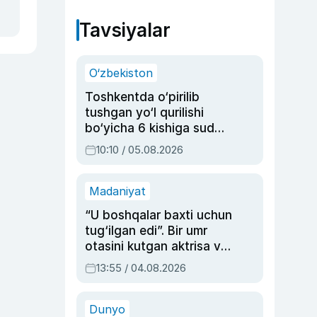
Tavsiyalar
O‘zbekiston
Toshkentda o‘pirilib
tushgan yo‘l qurilishi
bo‘yicha 6 kishiga sud
hukmi o‘qildi
10:10 / 05.08.2026
Madaniyat
“U boshqalar baxti uchun
tug‘ilgan edi”. Bir umr
otasini kutgan aktrisa va
dublyaj ustasi Rimma
13:55 / 04.08.2026
Ahmedovaning
sinovlarga to‘la hayoti
Dunyo