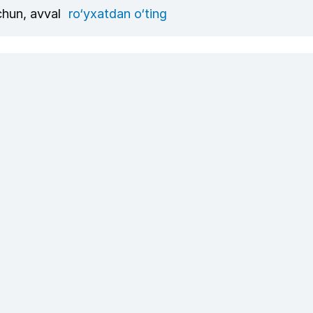
uchun, avval
ro‘yxatdan o‘ting