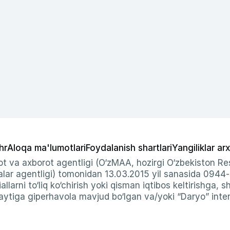
hr
Aloqa ma'lumotlari
Foydalanish shartlari
Yangiliklar arx
t va axborot agentligi (O‘zMAA, hozirgi O‘zbekiston Res
ar agentligi) tomonidan 13.03.2015 yil sanasida 0944
allarni to‘liq ko‘chirish yoki qisman iqtibos keltirishga, 
ytiga giperhavola mavjud bo‘lgan va/yoki “Daryo” intern