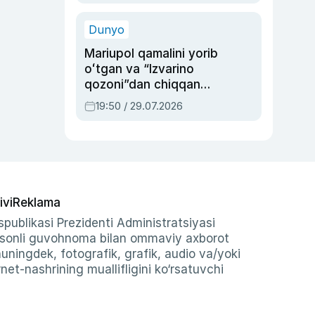
qolgan voqea
Dunyo
Mariupol qamalini yorib
oʻtgan va “Izvarino
qozoni”dan chiqqan
qahramon — Ukraina
19:50 / 29.07.2026
armiyasi bosh
qoʻmondoni Drapatiy
haqida
ivi
Reklama
publikasi Prezidenti Administratsiyasi
-sonli guvohnoma bilan ommaviy axborot
shuningdek, fotografik, grafik, audio va/yoki
et-nashrining muallifligini ko‘rsatuvchi