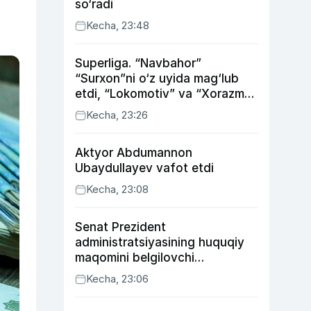
so‘radi
Kecha, 23:48
Superliga. “Navbahor”
“Surxon”ni o‘z uyida mag‘lub
etdi, “Lokomotiv” va “Xorazm”
uyda g‘alaba qozondi
Kecha, 23:26
Aktyor Abdu­mannon
Ubaydullayev vafot etdi
Kecha, 23:08
Senat Prezident
administratsiyasining huquqiy
maqomini belgilovchi
konstitutsiyaviy qonunni
Kecha, 23:06
ma’qulladi