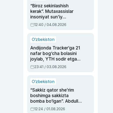
“Biroz sekinlashish
kerak”. Mutaxassislar
insoniyat sun’iy
intellektni boshqara
12:40 / 04.08.2026
olmay qolishidan xavotir
bildirdi
O‘zbekiston
Andijonda Tracker’ga 21
nafar bog‘cha bolasini
joylab, YTH sodir etgan
ayolga sud hukmi o‘qildi
23:41 / 03.08.2026
O‘zbekiston
“Sakkiz qator she’rim
boshimga sakkizta
bomba bo‘lgan”. Abdulla
Oripovni siyosiy
12:24 / 01.08.2026
ayblovlardan asrab