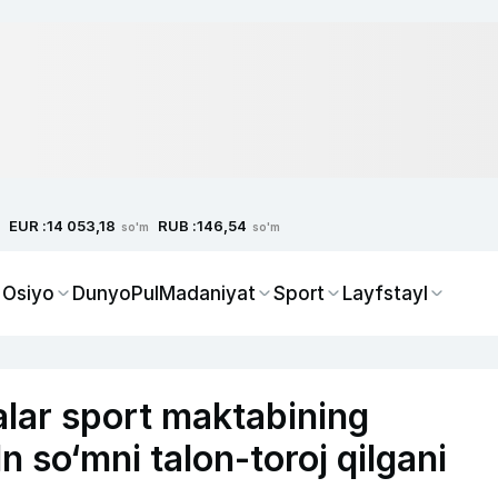
EUR :
RUB :
14 053,18
146,54
so'm
so'm
 Osiyo
Dunyo
Pul
Madaniyat
Sport
Layfstayl
lar sport maktabining
n so‘mni talon-toroj qilgani