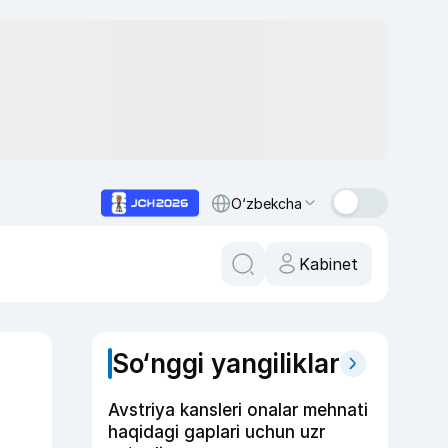
O‘zbekcha
Kabinet
So‘nggi yangiliklar
Avstriya kansleri onalar mehnati
haqidagi gaplari uchun uzr