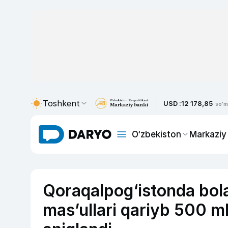
Toshkent
USD :
12 178,85
so'm
O‘zbekiston
Markaziy
Qoraqalpog‘istonda bola
mas’ullari qariyb 500 ml