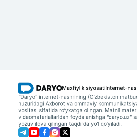
Maxfiylik siyosati
Internet-nas
“Daryo” internet-nashrining (O‘zbekiston matbuo
huzuridagi Axborot va ommaviy kommunikatsiyal
vositasi sifatida ro‘yxatga olingan. Matnli materi
videomateriallaridan foydalanishga “daryo.uz” sa
yozuv ilova qilingan taqdirda yo‘l qo‘yiladi.