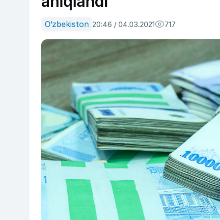
aniqlandi
O‘zbekiston
20:46 / 04.03.2021
717