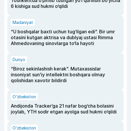
Toshkentda o‘pirilib tushgan yo‘l qurilishi bo‘yicha
6 kishiga sud hukmi o‘qildi
Madaniyat
“U boshqalar baxti uchun tug‘ilgan edi”. Bir umr
otasini kutgan aktrisa va dublyaj ustasi Rimma
Ahmedovaning sinovlarga to‘la hayoti
Dunyo
“Biroz sekinlashish kerak”. Mutaxassislar
insoniyat sun’iy intellektni boshqara olmay
qolishidan xavotir bildirdi
O‘zbekiston
Andijonda Tracker’ga 21 nafar bog‘cha bolasini
joylab, YTH sodir etgan ayolga sud hukmi o‘qildi
O‘zbekiston