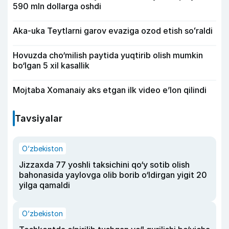
590 mln dollarga oshdi
Aka-uka Teytlarni garov evaziga ozod etish soʻraldi
Hovuzda cho‘milish paytida yuqtirib olish mumkin
bo‘lgan 5 xil kasallik
Mojtaba Xomanaiy aks etgan ilk video e’lon qilindi
Tavsiyalar
O‘zbekiston
Jizzaxda 77 yoshli taksichini qo‘y sotib olish
bahonasida yaylovga olib borib o‘ldirgan yigit 20
yilga qamaldi
O‘zbekiston