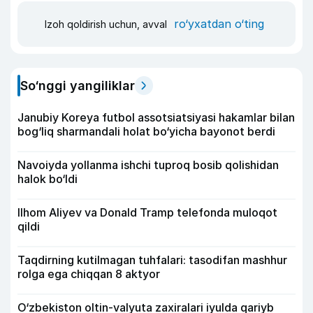
ro‘yxatdan o‘ting
Izoh qoldirish uchun, avval
So‘nggi yangiliklar
Janubiy Koreya futbol assotsiatsiyasi hakamlar bilan
bog‘liq sharmandali holat bo‘yicha bayonot berdi
Navoiyda yollanma ishchi tuproq bosib qolishidan
halok bo‘ldi
Ilhom Aliyev va Donald Tramp telefonda muloqot
qildi
Taqdirning kutilmagan tuhfalari: tasodifan mashhur
rolga ega chiqqan 8 aktyor
O‘zbekiston oltin-valyuta zaxiralari iyulda qariyb