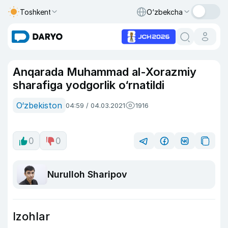
Toshkent
O‘zbekcha
Anqarada Muhammad al-Xorazmiy
sharafiga yodgorlik o‘rnatildi
O‘zbekiston
04:59 / 04.03.2021
1916
0
0
Nurulloh Sharipov
Izohlar