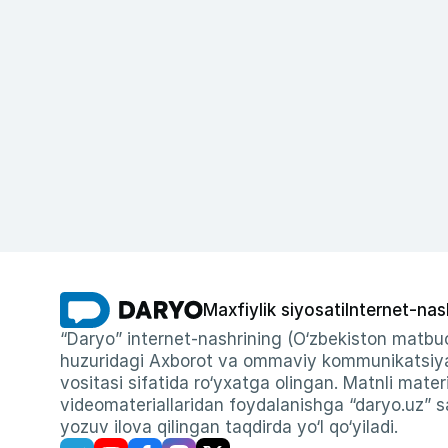
Maxfiylik siyosati
Internet-nas
“Daryo” internet-nashrining (O‘zbekiston matbuo
huzuridagi Axborot va ommaviy kommunikatsiyal
vositasi sifatida ro‘yxatga olingan. Matnli materi
videomateriallaridan foydalanishga “daryo.uz” sa
yozuv ilova qilingan taqdirda yo‘l qo‘yiladi.