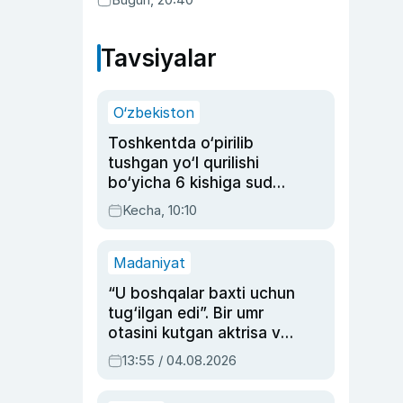
Tavsiyalar
O‘zbekiston
Toshkentda o‘pirilib
tushgan yo‘l qurilishi
bo‘yicha 6 kishiga sud
hukmi o‘qildi
Kecha, 10:10
Madaniyat
“U boshqalar baxti uchun
tug‘ilgan edi”. Bir umr
otasini kutgan aktrisa va
dublyaj ustasi Rimma
13:55 / 04.08.2026
Ahmedovaning
sinovlarga to‘la hayoti