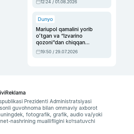
12:24 / 01.08.2026
ayblovlardan asrab
qolgan voqea
Dunyo
Mariupol qamalini yorib
oʻtgan va “Izvarino
qozoni”dan chiqqan
qahramon — Ukraina
19:50 / 29.07.2026
armiyasi bosh
qoʻmondoni Drapatiy
haqida
ivi
Reklama
publikasi Prezidenti Administratsiyasi
-sonli guvohnoma bilan ommaviy axborot
shuningdek, fotografik, grafik, audio va/yoki
et-nashrining muallifligini ko‘rsatuvchi