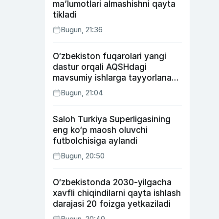
ma’lumotlari almashishni qayta
tikladi
Bugun, 21:36
O‘zbekiston fuqarolari yangi
dastur orqali AQSHdagi
mavsumiy ishlarga tayyorlanadi
va joylashtiriladi
Bugun, 21:04
Saloh Turkiya Superligasining
eng ko‘p maosh oluvchi
futbolchisiga aylandi
Bugun, 20:50
O‘zbekistonda 2030-yilgacha
xavfli chiqindilarni qayta ishlash
darajasi 20 foizga yetkaziladi
Bugun, 20:40