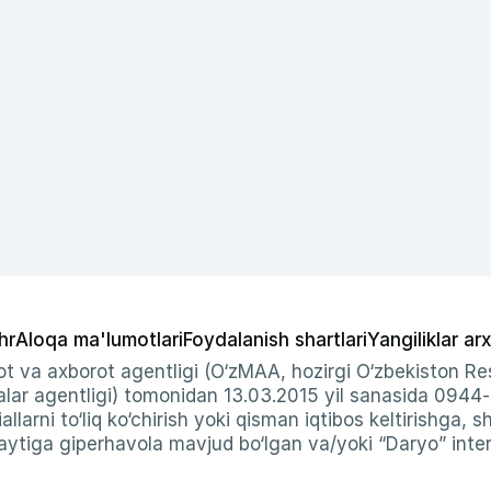
hr
Aloqa ma'lumotlari
Foydalanish shartlari
Yangiliklar arx
t va axborot agentligi (O‘zMAA, hozirgi O‘zbekiston Res
ar agentligi) tomonidan 13.03.2015 yil sanasida 0944
allarni to‘liq ko‘chirish yoki qisman iqtibos keltirishga, 
ytiga giperhavola mavjud bo‘lgan va/yoki “Daryo” intern