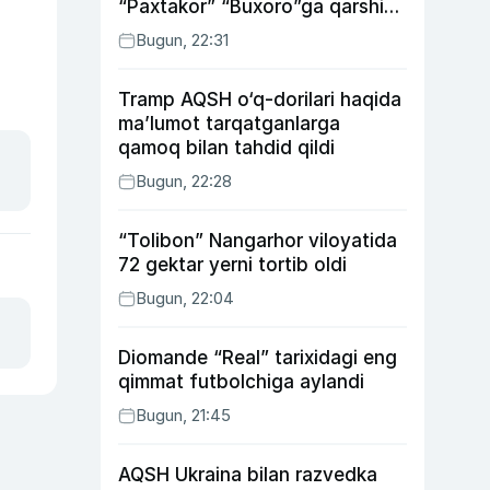
“Paxtakor” “Buxoro”ga qarshi
bahsda g‘alabani qo‘ldan
Bugun, 22:31
chiqardi
Tramp AQSH o‘q-dorilari haqida
ma’lumot tarqatganlarga
qamoq bilan tahdid qildi
Bugun, 22:28
“Tolibon” Nangarhor viloyatida
72 gektar yerni tortib oldi
Bugun, 22:04
Diomande “Real” tarixidagi eng
qimmat futbolchiga aylandi
Bugun, 21:45
AQSH Ukraina bilan razvedka