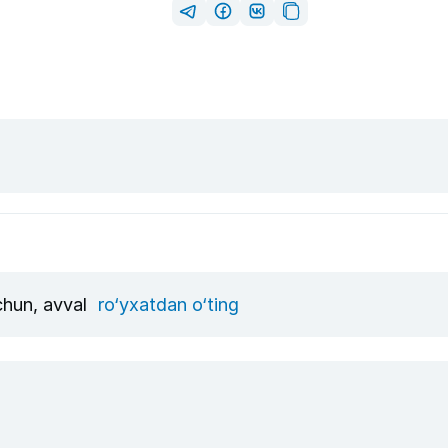
uchun, avval
ro‘yxatdan o‘ting