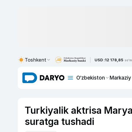
Toshkent
USD :
12 178,85
so'm
O‘zbekiston
Markaziy
Turkiyalik aktrisa Mary
suratga tushadi