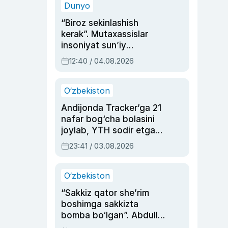
Dunyo
“Biroz sekinlashish
kerak”. Mutaxassislar
insoniyat sun’iy
intellektni boshqara
12:40 / 04.08.2026
olmay qolishidan xavotir
bildirdi
O‘zbekiston
Andijonda Tracker’ga 21
nafar bog‘cha bolasini
joylab, YTH sodir etgan
ayolga sud hukmi o‘qildi
23:41 / 03.08.2026
O‘zbekiston
“Sakkiz qator she’rim
boshimga sakkizta
bomba bo‘lgan”. Abdulla
Oripovni siyosiy