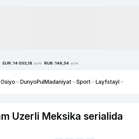
EUR :
RUB :
14 053,18
146,54
so'm
so'm
 Osiyo
Dunyo
Pul
Madaniyat
Sport
Layfstayl
am Uzerli Meksika serialida