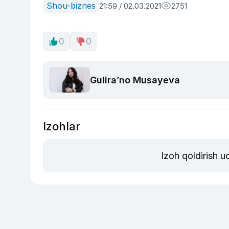
Shou-biznes
21:59 / 02.03.2021
2751
0
0
Guliraʼno Musayeva
Izohlar
Izoh qoldirish 