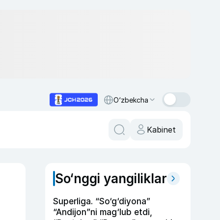
O‘zbekcha
Kabinet
So‘nggi yangiliklar
Superliga. “So‘g‘diyona”
“Andijon”ni mag‘lub etdi,