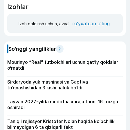
Izohlar
ro‘yxatdan o‘ting
Izoh qoldirish uchun, avval
So‘nggi yangiliklar
Mourinyo “Real” futbolchilari uchun qat’iy qoidalar
o‘rnatdi
Sirdaryoda yuk mashinasi va Captiva
to‘qnashishidan 3 kishi halok bo‘ldi
Tayvan 2027-yilda mudofaa xarajatlarini 16 foizga
oshiradi
Taniqli rejissyor Kristofer Nolan haqida ko‘pchilik
bilmaydigan 6 ta qiziqarli fakt