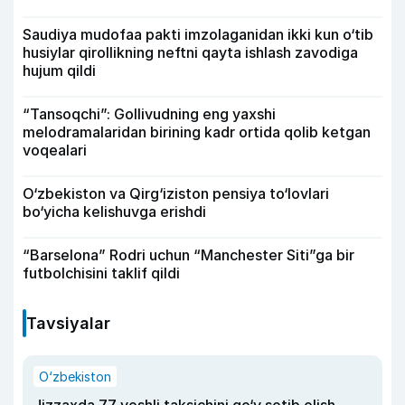
Saudiya mudofaa pakti imzolaganidan ikki kun o‘tib
husiylar qirollikning neftni qayta ishlash zavodiga
hujum qildi
“Tansoqchi”: Gollivudning eng yaxshi
melodramalaridan birining kadr ortida qolib ketgan
voqealari
O‘zbekiston va Qirg‘iziston pensiya to‘lovlari
bo‘yicha kelishuvga erishdi
“Barselona” Rodri uchun “Manchester Siti”ga bir
futbolchisini taklif qildi
Tavsiyalar
O‘zbekiston