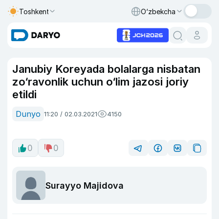
Toshkent
O‘zbekcha
Janubiy Koreyada bolalarga nisbatan
zo‘ravonlik uchun o‘lim jazosi joriy
etildi
Dunyo
11:20 / 02.03.2021
4150
0
0
Surayyo Majidova