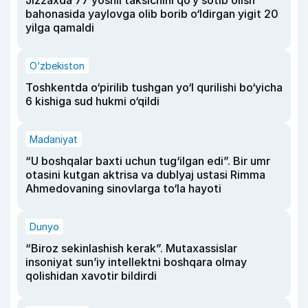
Jizzaxda 77 yoshli taksichini qo‘y sotib olish
bahonasida yaylovga olib borib o‘ldirgan yigit 20
yilga qamaldi
O‘zbekiston
Toshkentda o‘pirilib tushgan yo‘l qurilishi bo‘yicha
6 kishiga sud hukmi o‘qildi
Madaniyat
“U boshqalar baxti uchun tug‘ilgan edi”. Bir umr
otasini kutgan aktrisa va dublyaj ustasi Rimma
Ahmedovaning sinovlarga to‘la hayoti
Dunyo
“Biroz sekinlashish kerak”. Mutaxassislar
insoniyat sun’iy intellektni boshqara olmay
qolishidan xavotir bildirdi