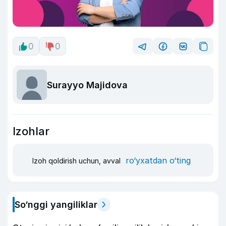
0
0
Surayyo Majidova
Izohlar
ro‘yxatdan o‘ting
Izoh qoldirish uchun, avval
So‘nggi yangiliklar