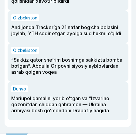
qolishidan xavotir bildirdi
O‘zbekiston
Andijonda Tracker’ga 21 nafar bog‘cha bolasini
joylab, YTH sodir etgan ayolga sud hukmi o‘qildi
O‘zbekiston
“Sakkiz qator she’rim boshimga sakkizta bomba
bo‘lgan”. Abdulla Oripovni siyosiy ayblovlardan
asrab qolgan voqea
Dunyo
Mariupol qamalini yorib oʻtgan va “Izvarino
qozoni”dan chiqqan qahramon — Ukraina
armiyasi bosh qoʻmondoni Drapatiy haqida