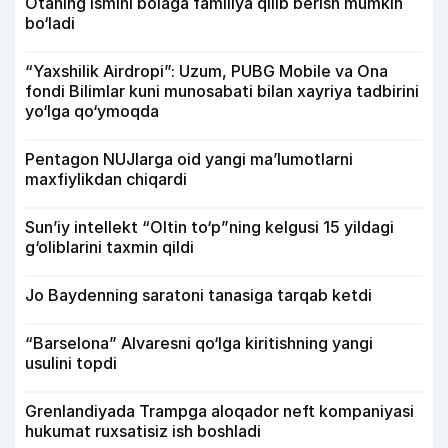
Otaning ismini bolaga familiya qilib berish mumkin
bo‘ladi
“Yaxshilik Airdropi”: Uzum, PUBG Mobile va Ona
fondi Bilimlar kuni munosabati bilan xayriya tadbirini
yo‘lga qo‘ymoqda
Pentagon NUJlarga oid yangi maʼlumotlarni
maxfiylikdan chiqardi
Sun’iy intellekt “Oltin to‘p”ning kelgusi 15 yildagi
g‘oliblarini taxmin qildi
Jo Baydenning saratoni tanasiga tarqab ketdi
“Barselona” Alvaresni qo‘lga kiritishning yangi
usulini topdi
Grenlandiyada Trampga aloqador neft kompaniyasi
hukumat ruxsatisiz ish boshladi