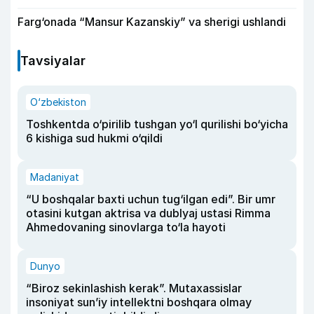
Farg‘onada “Mansur Kazanskiy” va sherigi ushlandi
Tavsiyalar
O‘zbekiston
Toshkentda o‘pirilib tushgan yo‘l qurilishi bo‘yicha
6 kishiga sud hukmi o‘qildi
Madaniyat
“U boshqalar baxti uchun tug‘ilgan edi”. Bir umr
otasini kutgan aktrisa va dublyaj ustasi Rimma
Ahmedovaning sinovlarga to‘la hayoti
Dunyo
“Biroz sekinlashish kerak”. Mutaxassislar
insoniyat sun’iy intellektni boshqara olmay