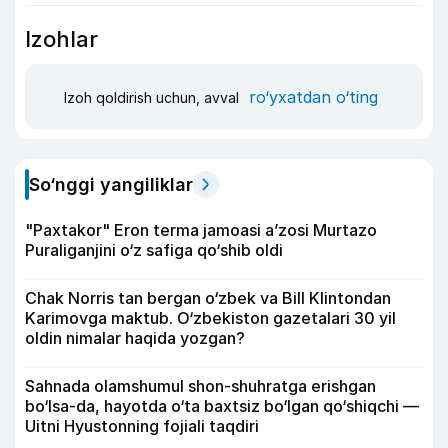
Izohlar
ro‘yxatdan o‘ting
Izoh qoldirish uchun, avval
So‘nggi yangiliklar
"Paxtakor" Eron terma jamoasi a’zosi Murtazo
Puraliganjini o‘z safiga qo‘shib oldi
Chak Norris tan bergan o‘zbek va Bill Klintondan
Karimovga maktub. O‘zbekiston gazetalari 30 yil
oldin nimalar haqida yozgan?
Sahnada olamshumul shon-shuhratga erishgan
bo‘lsa-da, hayotda o‘ta baxtsiz bo‘lgan qo‘shiqchi —
Uitni Hyustonning fojiali taqdiri