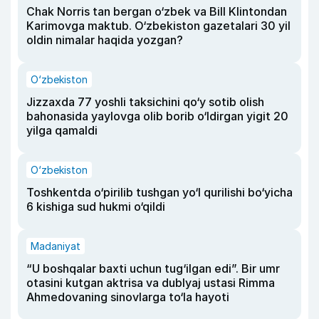
Chak Norris tan bergan o‘zbek va Bill Klintondan
Karimovga maktub. O‘zbekiston gazetalari 30 yil
oldin nimalar haqida yozgan?
O‘zbekiston
Jizzaxda 77 yoshli taksichini qo‘y sotib olish
bahonasida yaylovga olib borib o‘ldirgan yigit 20
yilga qamaldi
O‘zbekiston
Toshkentda o‘pirilib tushgan yo‘l qurilishi bo‘yicha
6 kishiga sud hukmi o‘qildi
Madaniyat
“U boshqalar baxti uchun tug‘ilgan edi”. Bir umr
otasini kutgan aktrisa va dublyaj ustasi Rimma
Ahmedovaning sinovlarga to‘la hayoti