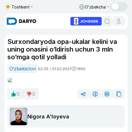
Toshkent
O‘zbekcha
Surxondaryoda opa-ukalar kelini va
uning onasini o‘ldirish uchun 3 mln
so‘mga qotil yolladi
O‘zbekiston
02:35 / 01.03.2021
1950
0
0
Nigora A'loyeva