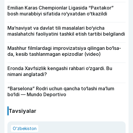
Emilian Karas Chempionlar Ligasida “Paxtakor”
bosh murabbiyi sifatida ro‘yxatdan o‘tkazildi
Ma’naviyat va davlat tili masalalari bo‘yicha
maslahatchi faoliyatini tashkil etish tartibi belgilandi
Mashhur filmlardagi improvizatsiya qilingan bo‘lsa-
da, kesib tashlanmagan epizodlar (video)
Eronda Xavfsizlik kengashi rahbari o‘zgardi. Bu
nimani anglatadi?
“Barselona” Rodri uchun qancha to‘lashi ma’lum
bo‘ldi — Mundo Deportivo
Tavsiyalar
O‘zbekiston