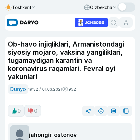
Toshkent
O‘zbekcha
Ob-havo injiqliklari, Armanistondagi
siyosiy mojaro, vaksina yangiliklari,
tugamaydigan karantin va
koronavirus raqamlari. Fevral oyi
yakunlari
Dunyo
19:32 / 01.03.2021
952
0
0
jahongir-ostonov