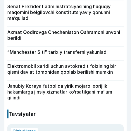
Senat Prezident administratsiyasining huquqiy
maqomini belgilovchi konstitutsiyaviy qonunni
ma’qulladi
Axmat Qodirovga Checheniston Qahramoni unvoni
berildi
“Manchester Siti” tarixiy transferni yakunladi
Elektromobil xaridi uchun avtokredit foizining bir
qismi davlat tomonidan qoplab berilishi mumkin
Janubiy Koreya futbolida yirik mojaro: xorijlik
hakamlarga jinsiy xizmatlar ko‘rsatilgani ma’lum
qilindi
Tavsiyalar