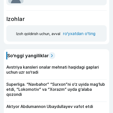
Izohlar
ro‘yxatdan o‘ting
Izoh qoldirish uchun, avval
So‘nggi yangiliklar
Avstriya kansleri onalar mehnati haqidagi gaplari
uchun uzr so‘radi
Superliga. “Navbahor” “Surxon”ni o‘z uyida mag‘lub
etdi, “Lokomotiv” va “Xorazm” uyda g‘alaba
qozondi
Aktyor Abdu­mannon Ubaydullayev vafot etdi