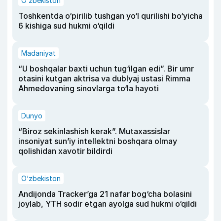
O‘zbekiston
Toshkentda o‘pirilib tushgan yo‘l qurilishi bo‘yicha
6 kishiga sud hukmi o‘qildi
Madaniyat
“U boshqalar baxti uchun tug‘ilgan edi”. Bir umr
otasini kutgan aktrisa va dublyaj ustasi Rimma
Ahmedovaning sinovlarga to‘la hayoti
Dunyo
“Biroz sekinlashish kerak”. Mutaxassislar
insoniyat sun’iy intellektni boshqara olmay
qolishidan xavotir bildirdi
O‘zbekiston
Andijonda Tracker’ga 21 nafar bog‘cha bolasini
joylab, YTH sodir etgan ayolga sud hukmi o‘qildi