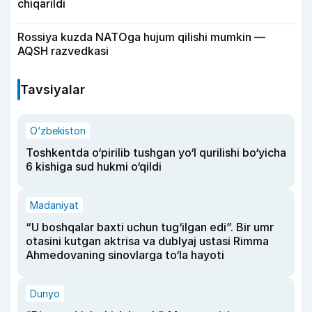
chiqarildi
Rossiya kuzda NATOga hujum qilishi mumkin —
AQSH razvedkasi
Tavsiyalar
O‘zbekiston
Toshkentda o‘pirilib tushgan yo‘l qurilishi bo‘yicha
6 kishiga sud hukmi o‘qildi
Madaniyat
“U boshqalar baxti uchun tug‘ilgan edi”. Bir umr
otasini kutgan aktrisa va dublyaj ustasi Rimma
Ahmedovaning sinovlarga to‘la hayoti
Dunyo