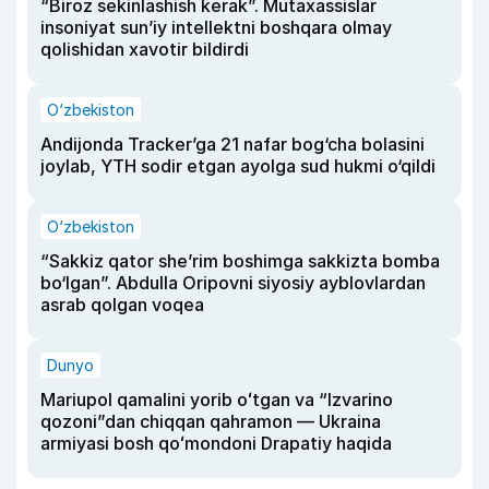
“Biroz sekinlashish kerak”. Mutaxassislar
insoniyat sun’iy intellektni boshqara olmay
qolishidan xavotir bildirdi
O‘zbekiston
Andijonda Tracker’ga 21 nafar bog‘cha bolasini
joylab, YTH sodir etgan ayolga sud hukmi o‘qildi
O‘zbekiston
“Sakkiz qator she’rim boshimga sakkizta bomba
bo‘lgan”. Abdulla Oripovni siyosiy ayblovlardan
asrab qolgan voqea
Dunyo
Mariupol qamalini yorib oʻtgan va “Izvarino
qozoni”dan chiqqan qahramon — Ukraina
armiyasi bosh qoʻmondoni Drapatiy haqida