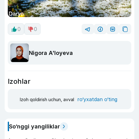
0
0
Nigora A'loyeva
Izohlar
ro‘yxatdan o‘ting
Izoh qoldirish uchun, avval
So‘nggi yangiliklar