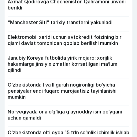
Axmat Qodirovga Checheniston Qahramoni unvoni
berildi
“Manchester Siti” tarixiy transferni yakunladi
Elektromobil xaridi uchun avtokredit foizining bir
qismi davlat tomonidan qoplab berilishi mumkin
Janubiy Koreya futbolida yirik mojaro: xorijlik
hakamlarga jinsiy xizmatlar ko‘rsatilgani ma’lum
qilindi
O‘zbekistonda I va II guruh nogironligi bo‘yicha
pensiyalar endi fuqaro murojaatisiz tayinlanishi
mumkin
Norvegiyada ona o‘g‘liga g‘ayrioddiy ism qo‘ygani
uchun qamaldi
O‘zbekistonda olti oyda 15 trln so‘mlik ichimlik ishlab