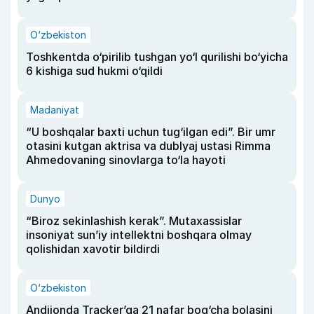
O‘zbekiston
Toshkentda o‘pirilib tushgan yo‘l qurilishi bo‘yicha
6 kishiga sud hukmi o‘qildi
Madaniyat
“U boshqalar baxti uchun tug‘ilgan edi”. Bir umr
otasini kutgan aktrisa va dublyaj ustasi Rimma
Ahmedovaning sinovlarga to‘la hayoti
Dunyo
“Biroz sekinlashish kerak”. Mutaxassislar
insoniyat sun’iy intellektni boshqara olmay
qolishidan xavotir bildirdi
O‘zbekiston
Andijonda Tracker’ga 21 nafar bog‘cha bolasini