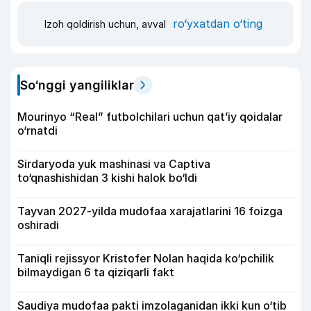
ro‘yxatdan o‘ting
Izoh qoldirish uchun, avval
So‘nggi yangiliklar
Mourinyo “Real” futbolchilari uchun qat’iy qoidalar
o‘rnatdi
Sirdaryoda yuk mashinasi va Captiva
to‘qnashishidan 3 kishi halok bo‘ldi
Tayvan 2027-yilda mudofaa xarajatlarini 16 foizga
oshiradi
Taniqli rejissyor Kristofer Nolan haqida ko‘pchilik
bilmaydigan 6 ta qiziqarli fakt
Saudiya mudofaa pakti imzolaganidan ikki kun o‘tib