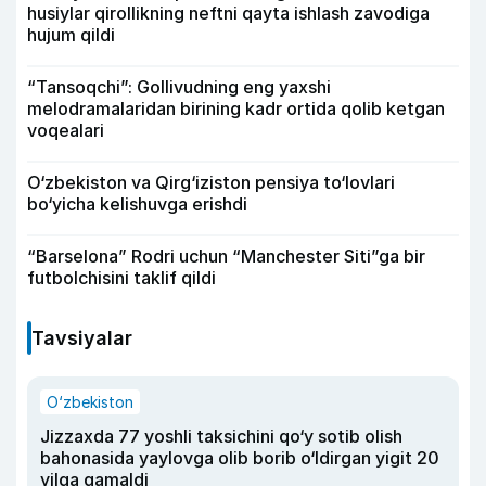
husiylar qirollikning neftni qayta ishlash zavodiga
hujum qildi
“Tansoqchi”: Gollivudning eng yaxshi
melodramalaridan birining kadr ortida qolib ketgan
voqealari
O‘zbekiston va Qirg‘iziston pensiya to‘lovlari
bo‘yicha kelishuvga erishdi
“Barselona” Rodri uchun “Manchester Siti”ga bir
futbolchisini taklif qildi
Tavsiyalar
O‘zbekiston
Jizzaxda 77 yoshli taksichini qo‘y sotib olish
bahonasida yaylovga olib borib o‘ldirgan yigit 20
yilga qamaldi