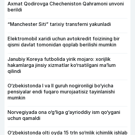
Axmat Qodirovga Checheniston Qahramoni unvoni
berildi
“Manchester Siti” tarixiy transferni yakunladi
Elektromobil xaridi uchun avtokredit foizining bir
qismi davlat tomonidan qoplab berilishi mumkin
Janubiy Koreya futbolida yirik mojaro: xorijlik
hakamlarga jinsiy xizmatlar ko‘rsatilgani ma’lum
qilindi
O‘zbekistonda I va II guruh nogironligi bo‘yicha
pensiyalar endi fuqaro murojaatisiz tayinlanishi
mumkin
Norvegiyada ona o‘g‘liga g‘ayrioddiy ism qo‘ygani
uchun qamaldi
O‘zbekistonda olti oyda 15 trln so‘mlik ichimlik ishlab