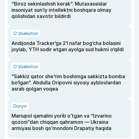
“Biroz sekinlashish kerak”. Mutaxassislar
insoniyat sun’iy intellektni boshqara olmay
qolishidan xavotir bildirdi
O‘zbekiston
Andijonda Tracker’ga 21 nafar bog‘cha bolasini
joylab, YTH sodir etgan ayolga sud hukmi o‘qildi
O‘zbekiston
“Sakkiz qator she’rim boshimga sakkizta bomba
bo‘lgan”. Abdulla Oripovni siyosiy ayblovlardan
asrab qolgan voqea
Dunyo
Mariupol qamalini yorib oʻtgan va “Izvarino
qozoni”dan chiqqan qahramon — Ukraina
armiyasi bosh qoʻmondoni Drapatiy haqida