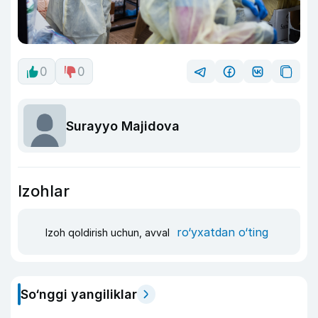
0
0
Surayyo Majidova
Izohlar
ro‘yxatdan o‘ting
Izoh qoldirish uchun, avval
So‘nggi yangiliklar