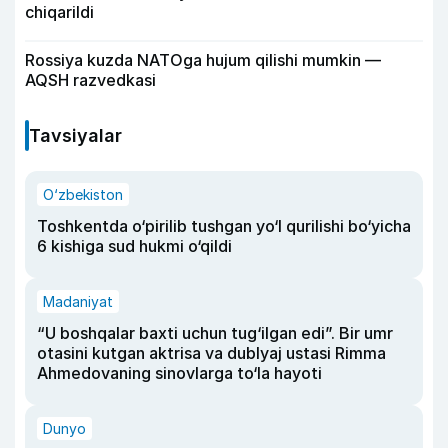
chiqarildi
Rossiya kuzda NATOga hujum qilishi mumkin —
AQSH razvedkasi
Tavsiyalar
O‘zbekiston
Toshkentda o‘pirilib tushgan yo‘l qurilishi bo‘yicha
6 kishiga sud hukmi o‘qildi
Madaniyat
“U boshqalar baxti uchun tug‘ilgan edi”. Bir umr
otasini kutgan aktrisa va dublyaj ustasi Rimma
Ahmedovaning sinovlarga to‘la hayoti
Dunyo