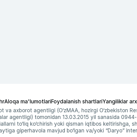
hr
Aloqa ma'lumotlari
Foydalanish shartlari
Yangiliklar arx
t va axborot agentligi (O‘zMAA, hozirgi O‘zbekiston Res
ar agentligi) tomonidan 13.03.2015 yil sanasida 0944
allarni to‘liq ko‘chirish yoki qisman iqtibos keltirishga, 
ytiga giperhavola mavjud bo‘lgan va/yoki “Daryo” intern