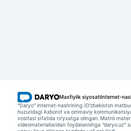
Maxfiylik siyosati
Internet-nas
“Daryo” internet-nashrining (O‘zbekiston matbuo
huzuridagi Axborot va ommaviy kommunikatsiyal
vositasi sifatida ro‘yxatga olingan. Matnli materi
videomateriallaridan foydalanishga “daryo.uz” sa