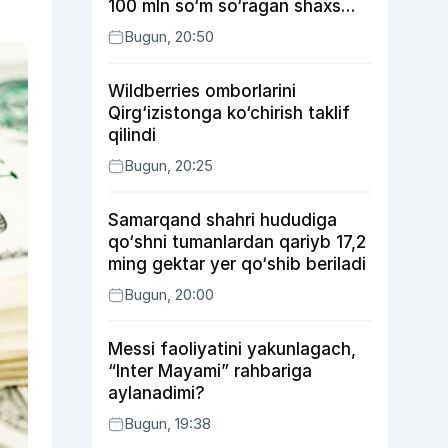
100 mln so‘m so‘ragan shaxs
ushlandi
Bugun, 20:50
Wildberries omborlarini
Qirg‘izistonga ko‘chirish taklif
qilindi
Bugun, 20:25
Samarqand shahri hududiga
qo‘shni tumanlardan qariyb 17,2
ming gektar yer qo‘shib beriladi
Bugun, 20:00
Messi faoliyatini yakunlagach,
“Inter Mayami” rahbariga
aylanadimi?
Bugun, 19:38