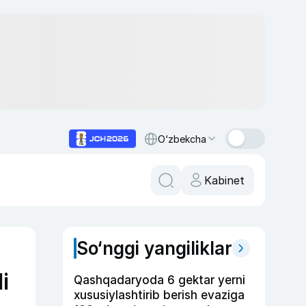
O‘zbekcha
Kabinet
So‘nggi yangiliklar
i
Qashqadaryoda 6 gektar yerni
xususiylashtirib berish evaziga