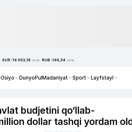
EUR :
RUB :
14 053,18
146,54
so'm
so'm
 Osiyo
Dunyo
Pul
Madaniyat
Sport
Layfstayl
vlat budjetini qo‘llab-
llion dollar tashqi yordam old