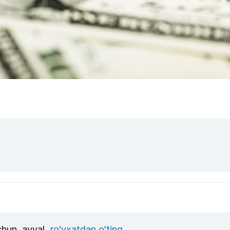
uchun, avval
ro‘yxatdan o‘ting