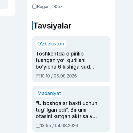
Bugun, 18:57
Tavsiyalar
O‘zbekiston
Toshkentda o‘pirilib
tushgan yo‘l qurilishi
bo‘yicha 6 kishiga sud
hukmi o‘qildi
10:10 / 05.08.2026
Madaniyat
“U boshqalar baxti uchun
tug‘ilgan edi”. Bir umr
otasini kutgan aktrisa va
dublyaj ustasi Rimma
13:55 / 04.08.2026
Ahmedovaning