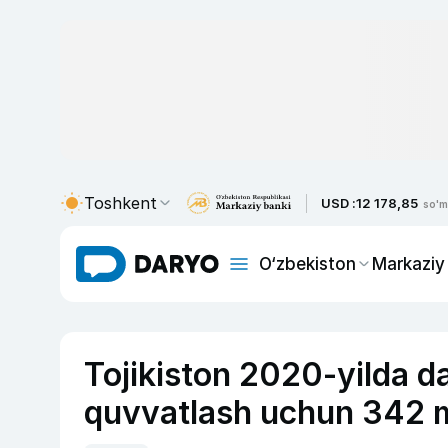
Toshkent
USD :
12 178,85
so'm
O‘zbekiston
Markaziy
Tojikiston 2020-yilda da
quvvatlash uchun 342 mi