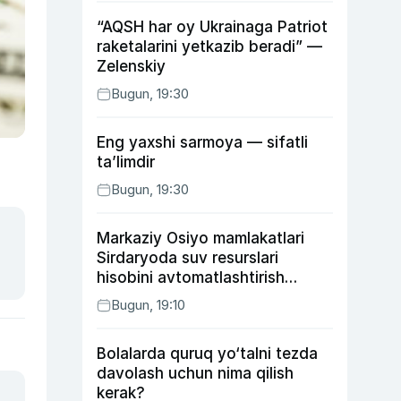
“AQSH har oy Ukrainaga Patriot
raketalarini yetkazib beradi” —
Zelenskiy
Bugun, 19:30
Eng yaxshi sarmoya — sifatli
ta’limdir
Bugun, 19:30
Markaziy Osiyo mamlakatlari
Sirdaryoda suv resurslari
hisobini avtomatlashtirish
rejasini ishlab chiqishni
Bugun, 19:10
ma’qulladi
Bolalarda quruq yo‘talni tezda
davolash uchun nima qilish
kerak?