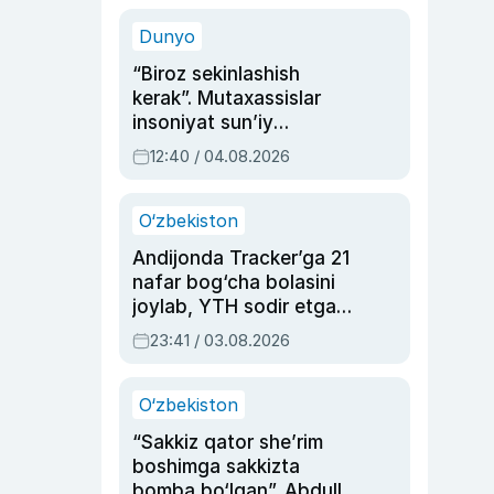
sinovlarga to‘la hayoti
Dunyo
“Biroz sekinlashish
kerak”. Mutaxassislar
insoniyat sun’iy
intellektni boshqara
12:40 / 04.08.2026
olmay qolishidan xavotir
bildirdi
O‘zbekiston
Andijonda Tracker’ga 21
nafar bog‘cha bolasini
joylab, YTH sodir etgan
ayolga sud hukmi o‘qildi
23:41 / 03.08.2026
O‘zbekiston
“Sakkiz qator she’rim
boshimga sakkizta
bomba bo‘lgan”. Abdulla