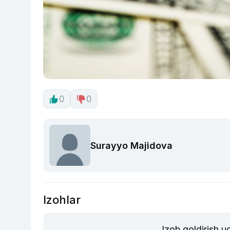
0
0
Surayyo Majidova
Izohlar
Izoh qoldirish 