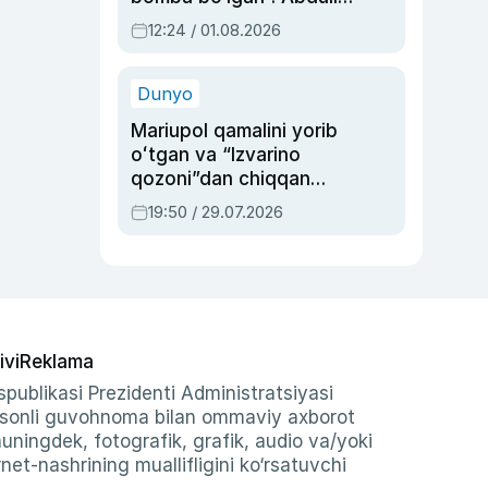
Oripovni siyosiy
12:24 / 01.08.2026
ayblovlardan asrab
qolgan voqea
Dunyo
Mariupol qamalini yorib
oʻtgan va “Izvarino
qozoni”dan chiqqan
qahramon — Ukraina
19:50 / 29.07.2026
armiyasi bosh
qoʻmondoni Drapatiy
haqida
ivi
Reklama
publikasi Prezidenti Administratsiyasi
-sonli guvohnoma bilan ommaviy axborot
shuningdek, fotografik, grafik, audio va/yoki
et-nashrining muallifligini ko‘rsatuvchi