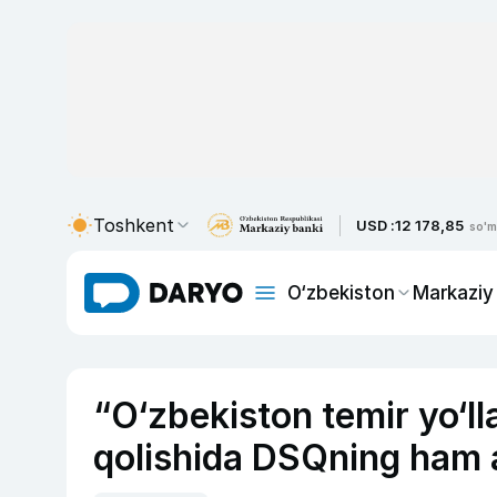
Toshkent
USD :
12 178,85
so'm
O‘zbekiston
Markaziy
“O‘zbekiston temir yo‘ll
qolishida DSQning ham ay