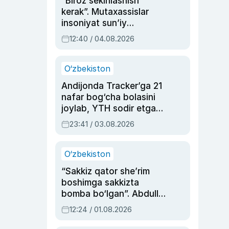
“Biroz sekinlashish
kerak”. Mutaxassislar
insoniyat sun’iy
intellektni boshqara
12:40 / 04.08.2026
olmay qolishidan xavotir
bildirdi
O‘zbekiston
Andijonda Tracker’ga 21
nafar bog‘cha bolasini
joylab, YTH sodir etgan
ayolga sud hukmi o‘qildi
23:41 / 03.08.2026
O‘zbekiston
“Sakkiz qator she’rim
boshimga sakkizta
bomba bo‘lgan”. Abdulla
Oripovni siyosiy
12:24 / 01.08.2026
ayblovlardan asrab
qolgan voqea