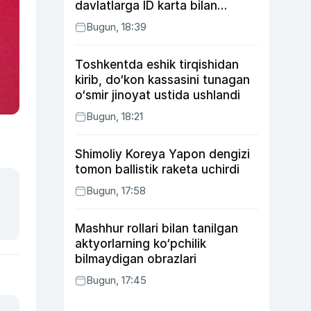
davlatlarga ID karta bilan
boriladi
Bugun, 18:39
Toshkentda eshik tirqishidan
kirib, do‘kon kassasini tunagan
o‘smir jinoyat ustida ushlandi
Bugun, 18:21
Shimoliy Koreya Yapon dengizi
tomon ballistik raketa uchirdi
Bugun, 17:58
Mashhur rollari bilan tanilgan
aktyorlarning ko‘pchilik
bilmaydigan obrazlari
Bugun, 17:45