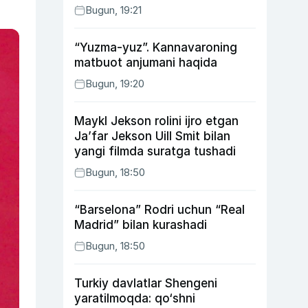
Bugun, 19:21
“Yuzma-yuz”. Kannavaroning
matbuot anjumani haqida
Bugun, 19:20
Maykl Jekson rolini ijro etgan
Ja’far Jekson Uill Smit bilan
yangi filmda suratga tushadi
Bugun, 18:50
“Barselona” Rodri uchun “Real
Madrid” bilan kurashadi
Bugun, 18:50
Turkiy davlatlar Shengeni
yaratilmoqda: qo‘shni