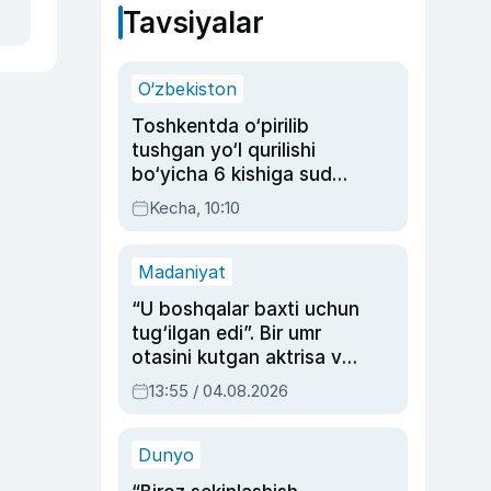
Tavsiyalar
O‘zbekiston
Toshkentda o‘pirilib
tushgan yo‘l qurilishi
bo‘yicha 6 kishiga sud
hukmi o‘qildi
Kecha, 10:10
Madaniyat
“U boshqalar baxti uchun
tug‘ilgan edi”. Bir umr
otasini kutgan aktrisa va
dublyaj ustasi Rimma
13:55 / 04.08.2026
Ahmedovaning
sinovlarga to‘la hayoti
Dunyo