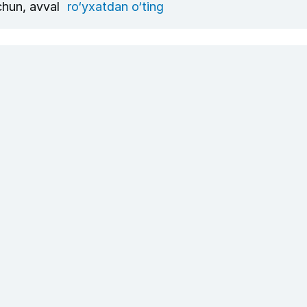
uchun, avval
ro‘yxatdan o‘ting