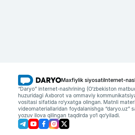
Maxfiylik siyosati
Internet-nas
“Daryo” internet-nashrining (O‘zbekiston matbuo
huzuridagi Axborot va ommaviy kommunikatsiyal
vositasi sifatida ro‘yxatga olingan. Matnli materi
videomateriallaridan foydalanishga “daryo.uz” sa
yozuv ilova qilingan taqdirda yo‘l qo‘yiladi.