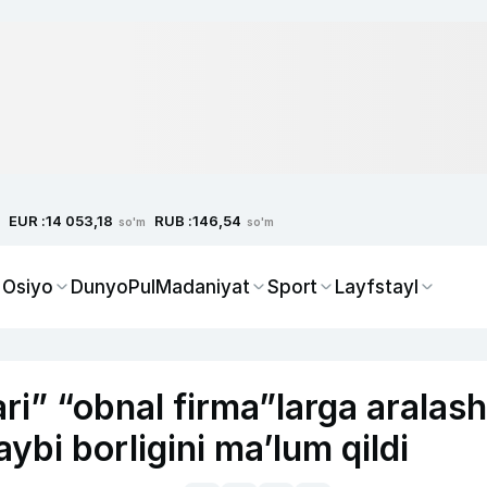
EUR :
RUB :
14 053,18
146,54
so'm
so'm
 Osiyo
Dunyo
Pul
Madaniyat
Sport
Layfstayl
ari” “obnal firma”larga aralash
bi borligini ma’lum qildi