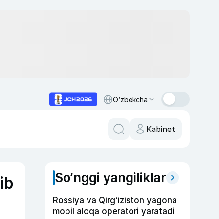
O‘zbekcha
Kabinet
So‘nggi yangiliklar
ib
Rossiya va Qirg‘iziston yagona
mobil aloqa operatori yaratadi