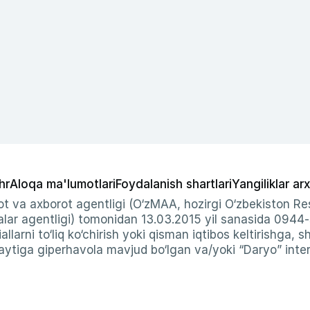
hr
Aloqa ma'lumotlari
Foydalanish shartlari
Yangiliklar arx
t va axborot agentligi (O‘zMAA, hozirgi O‘zbekiston Res
ar agentligi) tomonidan 13.03.2015 yil sanasida 0944
allarni to‘liq ko‘chirish yoki qisman iqtibos keltirishga, 
ytiga giperhavola mavjud bo‘lgan va/yoki “Daryo” intern