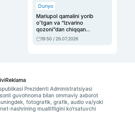
Dunyo
Mariupol qamalini yorib
oʻtgan va “Izvarino
qozoni”dan chiqqan
qahramon — Ukraina
19:50 / 29.07.2026
armiyasi bosh
qoʻmondoni Drapatiy
haqida
ivi
Reklama
publikasi Prezidenti Administratsiyasi
-sonli guvohnoma bilan ommaviy axborot
shuningdek, fotografik, grafik, audio va/yoki
et-nashrining muallifligini ko‘rsatuvchi