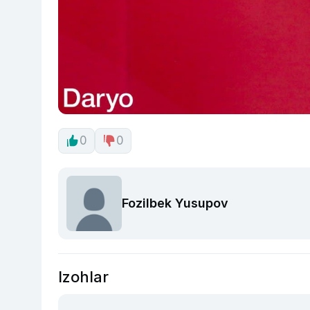
0
0
Fozilbek Yusupov
Izohlar