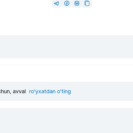
uchun, avval
ro‘yxatdan o‘ting