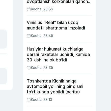
ovqatlanish korxonalari qancha
soliq toʻlagani ochiqlandi
Kecha, 23:56
Vinisius “Real” bilan uzoq
muddatli shartnoma imzoladi
Kecha, 23:45
Husiylar hukumat kuchlariga
qarshi raketalar uchirdi, kamida
30 kishi halok bo‘ldi
Kecha, 23:35
Toshkentda Kichik halqa
avtomobil yo‘lining bir qismi
to‘rt kunga yopildi (xarita)
Kecha, 23:10