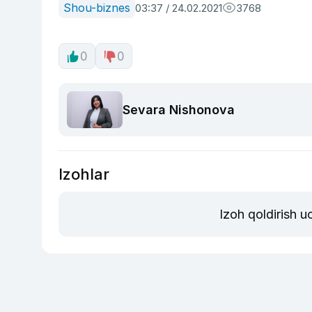
Shou-biznes
03:37 / 24.02.2021
3768
0
0
Sevara Nishonova
Izohlar
Izoh qoldirish 