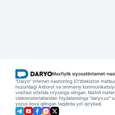
Maxfiylik siyosati
Internet-nas
“Daryo” internet-nashrining (O‘zbekiston matbuo
huzuridagi Axborot va ommaviy kommunikatsiyal
vositasi sifatida ro‘yxatga olingan. Matnli materi
videomateriallaridan foydalanishga “daryo.uz” sa
yozuv ilova qilingan taqdirda yo‘l qo‘yiladi.