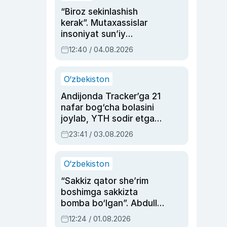
“Biroz sekinlashish
kerak”. Mutaxassislar
insoniyat sun’iy
intellektni boshqara
12:40 / 04.08.2026
olmay qolishidan xavotir
bildirdi
O‘zbekiston
Andijonda Tracker’ga 21
nafar bog‘cha bolasini
joylab, YTH sodir etgan
ayolga sud hukmi o‘qildi
23:41 / 03.08.2026
O‘zbekiston
“Sakkiz qator she’rim
boshimga sakkizta
bomba bo‘lgan”. Abdulla
Oripovni siyosiy
12:24 / 01.08.2026
ayblovlardan asrab