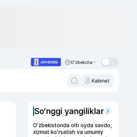
O‘zbekcha
Kabinet
So‘nggi yangiliklar
Oʻzbekistonda olti oyda savdo,
xizmat koʻrsatish va umumiy