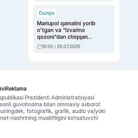
qolgan voqea
Dunyo
Mariupol qamalini yorib
oʻtgan va “Izvarino
qozoni”dan chiqqan
qahramon — Ukraina
19:50 / 29.07.2026
armiyasi bosh
qoʻmondoni Drapatiy
haqida
ivi
Reklama
publikasi Prezidenti Administratsiyasi
-sonli guvohnoma bilan ommaviy axborot
shuningdek, fotografik, grafik, audio va/yoki
et-nashrining muallifligini ko‘rsatuvchi