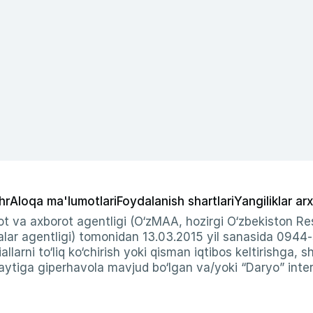
hr
Aloqa ma'lumotlari
Foydalanish shartlari
Yangiliklar arx
t va axborot agentligi (O‘zMAA, hozirgi O‘zbekiston Res
ar agentligi) tomonidan 13.03.2015 yil sanasida 0944
allarni to‘liq ko‘chirish yoki qisman iqtibos keltirishga, 
ytiga giperhavola mavjud bo‘lgan va/yoki “Daryo” intern