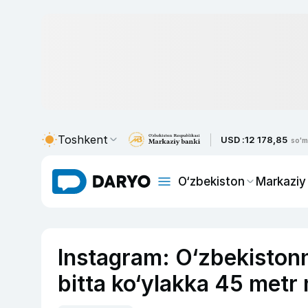
Toshkent
USD :
12 178,85
so'm
O‘zbekiston
Markaziy
Instagram: O‘zbekistonn
bitta ko‘ylakka 45 met