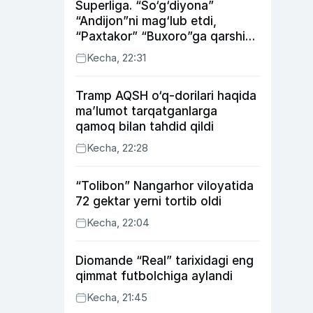
Superliga. “So‘g‘diyona”
“Andijon”ni mag‘lub etdi,
“Paxtakor” “Buxoro”ga qarshi
bahsda g‘alabani qo‘ldan
Kecha, 22:31
chiqardi
Tramp AQSH o‘q-dorilari haqida
ma’lumot tarqatganlarga
qamoq bilan tahdid qildi
Kecha, 22:28
“Tolibon” Nangarhor viloyatida
72 gektar yerni tortib oldi
Kecha, 22:04
Diomande “Real” tarixidagi eng
qimmat futbolchiga aylandi
Kecha, 21:45