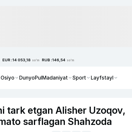
EUR :
RUB :
14 053,18
146,54
so'm
so'm
 Osiyo
Dunyo
Pul
Madaniyat
Sport
Layfstayl
i tark etgan Alisher Uzoqov,
r mato sarflagan Shahzoda