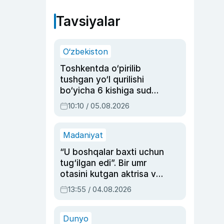
Tavsiyalar
O‘zbekiston
Toshkentda o‘pirilib
tushgan yo‘l qurilishi
bo‘yicha 6 kishiga sud
hukmi o‘qildi
10:10 / 05.08.2026
Madaniyat
“U boshqalar baxti uchun
tug‘ilgan edi”. Bir umr
otasini kutgan aktrisa va
dublyaj ustasi Rimma
13:55 / 04.08.2026
Ahmedovaning
sinovlarga to‘la hayoti
Dunyo