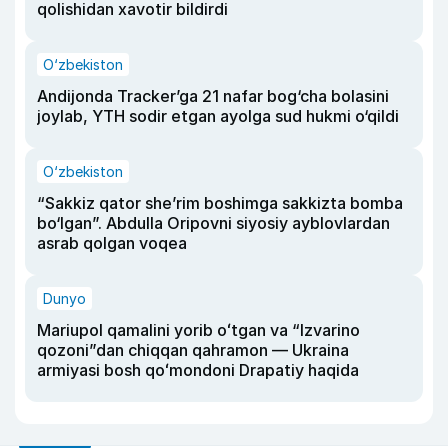
qolishidan xavotir bildirdi
O‘zbekiston
Andijonda Tracker’ga 21 nafar bog‘cha bolasini
joylab, YTH sodir etgan ayolga sud hukmi o‘qildi
O‘zbekiston
“Sakkiz qator she’rim boshimga sakkizta bomba
bo‘lgan”. Abdulla Oripovni siyosiy ayblovlardan
asrab qolgan voqea
Dunyo
Mariupol qamalini yorib oʻtgan va “Izvarino
qozoni”dan chiqqan qahramon — Ukraina
armiyasi bosh qoʻmondoni Drapatiy haqida