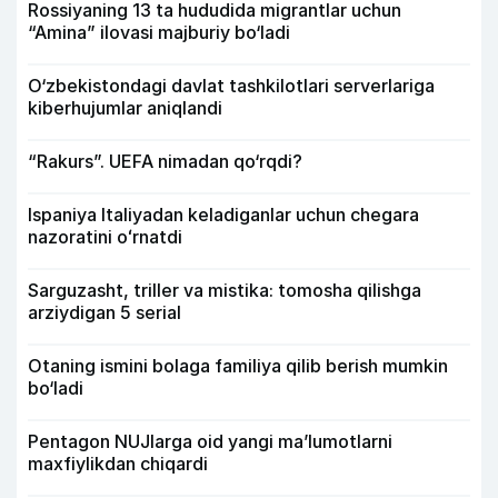
Rossiyaning 13 ta hududida migrantlar uchun
“Amina” ilovasi majburiy bo‘ladi
O‘zbekistondagi davlat tashkilotlari serverlariga
kiberhujumlar aniqlandi
“Rakurs”. UEFA nimadan qo‘rqdi?
Ispaniya Italiyadan keladiganlar uchun chegara
nazoratini oʻrnatdi
Sarguzasht, triller va mistika: tomosha qilishga
arziydigan 5 serial
Otaning ismini bolaga familiya qilib berish mumkin
bo‘ladi
Pentagon NUJlarga oid yangi maʼlumotlarni
maxfiylikdan chiqardi