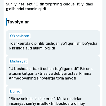
Sun’iy intellekt “Oltin to‘p”ning kelgusi 15 yildagi
g‘oliblarini taxmin qildi
Tavsiyalar
O‘zbekiston
Toshkentda o‘pirilib tushgan yo‘l qurilishi bo‘yicha
6 kishiga sud hukmi o‘qildi
Madaniyat
“U boshqalar baxti uchun tug‘ilgan edi”. Bir umr
otasini kutgan aktrisa va dublyaj ustasi Rimma
Ahmedovaning sinovlarga to‘la hayoti
Dunyo
“Biroz sekinlashish kerak”. Mutaxassislar
insoniyat sun’iy intellektni boshqara olmay