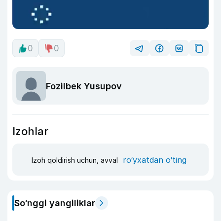
0
0
Fozilbek Yusupov
Izohlar
ro‘yxatdan o‘ting
Izoh qoldirish uchun, avval
So‘nggi yangiliklar