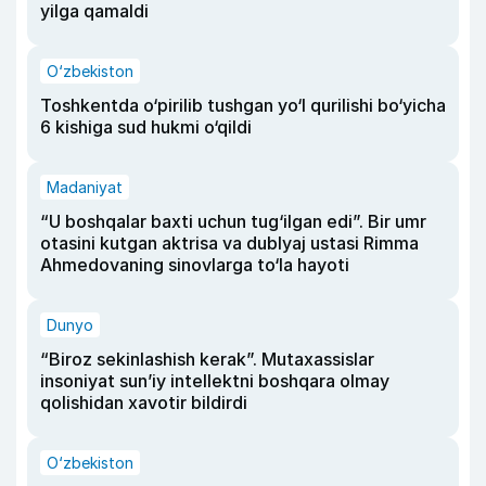
yilga qamaldi
O‘zbekiston
Toshkentda o‘pirilib tushgan yo‘l qurilishi bo‘yicha
6 kishiga sud hukmi o‘qildi
Madaniyat
“U boshqalar baxti uchun tug‘ilgan edi”. Bir umr
otasini kutgan aktrisa va dublyaj ustasi Rimma
Ahmedovaning sinovlarga to‘la hayoti
Dunyo
“Biroz sekinlashish kerak”. Mutaxassislar
insoniyat sun’iy intellektni boshqara olmay
qolishidan xavotir bildirdi
O‘zbekiston