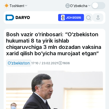
Toshkent
O‘zbekcha
Bosh vazir o‘rinbosari: “O‘zbekiston
hukumati 8 ta yirik ishlab
chiqaruvchiga 3 mln dozadan vaksina
xarid qilish bo‘yicha murojaat etgan”
O‘zbekiston
17:10 / 23.02.2021
1606