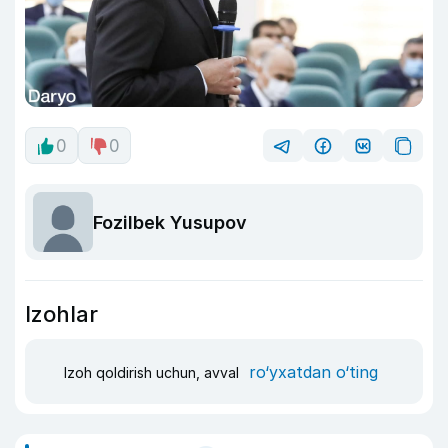
0
0
Fozilbek Yusupov
Izohlar
ro‘yxatdan o‘ting
Izoh qoldirish uchun, avval