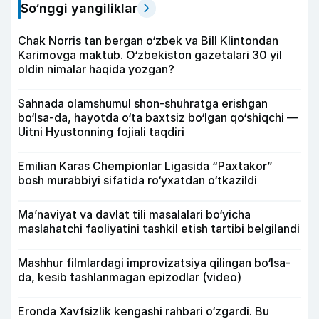
So‘nggi yangiliklar
Chak Norris tan bergan o‘zbek va Bill Klintondan
Karimovga maktub. O‘zbekiston gazetalari 30 yil
oldin nimalar haqida yozgan?
Sahnada olamshumul shon-shuhratga erishgan
bo‘lsa-da, hayotda o‘ta baxtsiz bo‘lgan qo‘shiqchi —
Uitni Hyustonning fojiali taqdiri
Emilian Karas Chempionlar Ligasida “Paxtakor”
bosh murabbiyi sifatida ro‘yxatdan o‘tkazildi
Ma’naviyat va davlat tili masalalari bo‘yicha
maslahatchi faoliyatini tashkil etish tartibi belgilandi
Mashhur filmlardagi improvizatsiya qilingan bo‘lsa-
da, kesib tashlanmagan epizodlar (video)
Eronda Xavfsizlik kengashi rahbari o‘zgardi. Bu