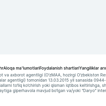
hr
Aloqa ma'lumotlari
Foydalanish shartlari
Yangiliklar arx
t va axborot agentligi (O‘zMAA, hozirgi O‘zbekiston Res
ar agentligi) tomonidan 13.03.2015 yil sanasida 0944
allarni to‘liq ko‘chirish yoki qisman iqtibos keltirishga, 
ytiga giperhavola mavjud bo‘lgan va/yoki “Daryo” intern