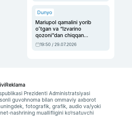
qolgan voqea
Dunyo
Mariupol qamalini yorib
oʻtgan va “Izvarino
qozoni”dan chiqqan
qahramon — Ukraina
19:50 / 29.07.2026
armiyasi bosh
qoʻmondoni Drapatiy
haqida
ivi
Reklama
publikasi Prezidenti Administratsiyasi
-sonli guvohnoma bilan ommaviy axborot
shuningdek, fotografik, grafik, audio va/yoki
et-nashrining muallifligini ko‘rsatuvchi