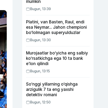
mumkin
Bugun, 13:39
Platini, van Basten, Raul, endi
esa Neymar... Jahon chempioni
bo‘lolmagan superyulduzlar
Bugun, 13:30
Murojaatlar bo‘yicha eng salbiy
ko‘rsatkichga ega 10 ta bank
e’lon qilindi
Bugun, 13:15
So‘nggi yillarning o‘qishga
arzigulik 7 ta eng yaxshi
detektiv romani
Bugun, 12:50