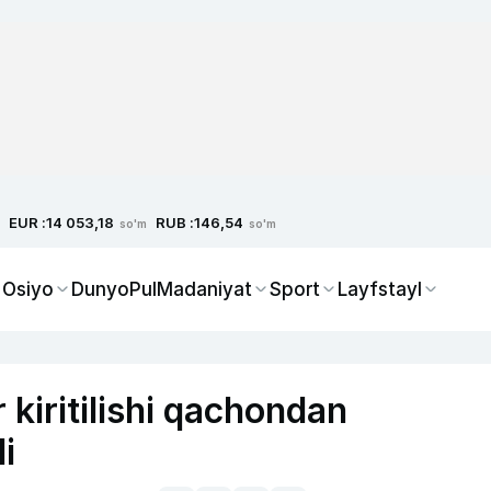
EUR :
RUB :
14 053,18
146,54
so'm
so'm
 Osiyo
Dunyo
Pul
Madaniyat
Sport
Layfstayl
 kiritilishi qachondan
i