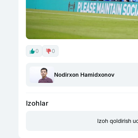
0
0
Nodirxon Hamidxonov
Izohlar
Izoh qoldirish 