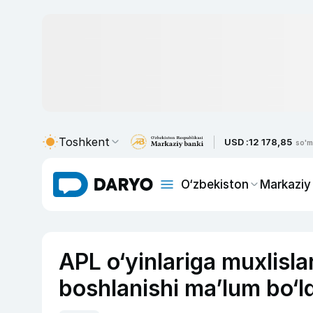
Toshkent
USD :
12 178,85
so'm
O‘zbekiston
Markaziy
APL o‘yinlariga muxlislar
boshlanishi ma’lum bo‘ld