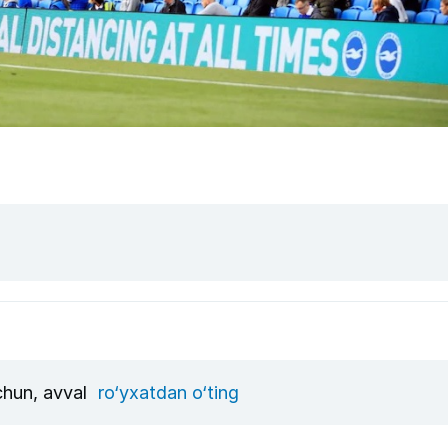
uchun, avval
ro‘yxatdan o‘ting