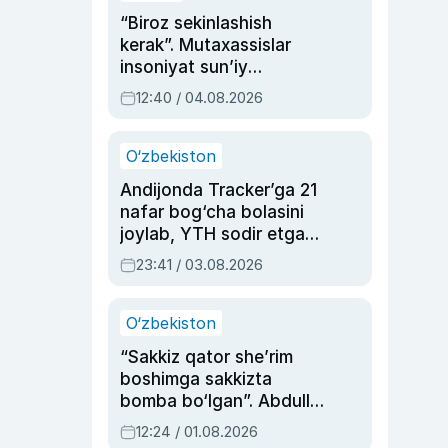
“Biroz sekinlashish
kerak”. Mutaxassislar
insoniyat sun’iy
intellektni boshqara
12:40 / 04.08.2026
olmay qolishidan xavotir
bildirdi
O‘zbekiston
Andijonda Tracker’ga 21
nafar bog‘cha bolasini
joylab, YTH sodir etgan
ayolga sud hukmi o‘qildi
23:41 / 03.08.2026
O‘zbekiston
“Sakkiz qator she’rim
boshimga sakkizta
bomba bo‘lgan”. Abdulla
Oripovni siyosiy
12:24 / 01.08.2026
ayblovlardan asrab