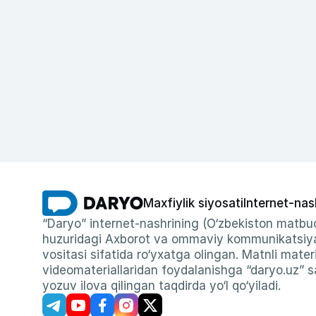
Maxfiylik siyosati
Internet-nas
“Daryo” internet-nashrining (O‘zbekiston matbuo
huzuridagi Axborot va ommaviy kommunikatsiyal
vositasi sifatida ro‘yxatga olingan. Matnli materi
videomateriallaridan foydalanishga “daryo.uz” sa
yozuv ilova qilingan taqdirda yo‘l qo‘yiladi.