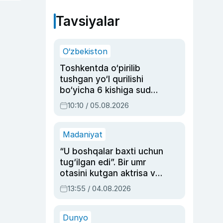
Tavsiyalar
O‘zbekiston
Toshkentda o‘pirilib
tushgan yo‘l qurilishi
bo‘yicha 6 kishiga sud
hukmi o‘qildi
10:10 / 05.08.2026
Madaniyat
“U boshqalar baxti uchun
tug‘ilgan edi”. Bir umr
otasini kutgan aktrisa va
dublyaj ustasi Rimma
13:55 / 04.08.2026
Ahmedovaning
sinovlarga to‘la hayoti
Dunyo