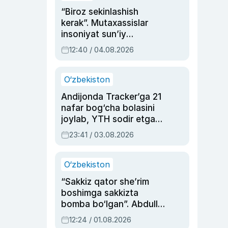
“Biroz sekinlashish
kerak”. Mutaxassislar
insoniyat sun’iy
intellektni boshqara
12:40 / 04.08.2026
olmay qolishidan xavotir
bildirdi
O‘zbekiston
Andijonda Tracker’ga 21
nafar bog‘cha bolasini
joylab, YTH sodir etgan
ayolga sud hukmi o‘qildi
23:41 / 03.08.2026
O‘zbekiston
“Sakkiz qator she’rim
boshimga sakkizta
bomba bo‘lgan”. Abdulla
Oripovni siyosiy
12:24 / 01.08.2026
ayblovlardan asrab