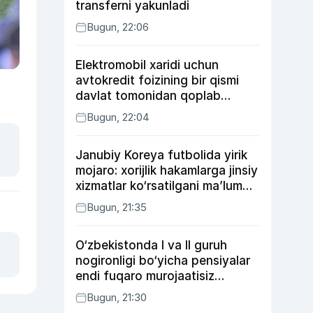
transferni yakunladi
Bugun, 22:06
Elektromobil xaridi uchun
avtokredit foizining bir qismi
davlat tomonidan qoplab
berilishi mumkin
Bugun, 22:04
Janubiy Koreya futbolida yirik
mojaro: xorijlik hakamlarga jinsiy
xizmatlar ko‘rsatilgani ma’lum
qilindi
Bugun, 21:35
O‘zbekistonda I va II guruh
nogironligi bo‘yicha pensiyalar
endi fuqaro murojaatisiz
tayinlanishi mumkin
Bugun, 21:30