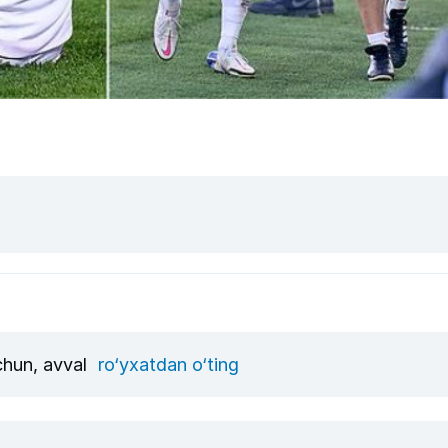
uchun, avval
ro‘yxatdan o‘ting