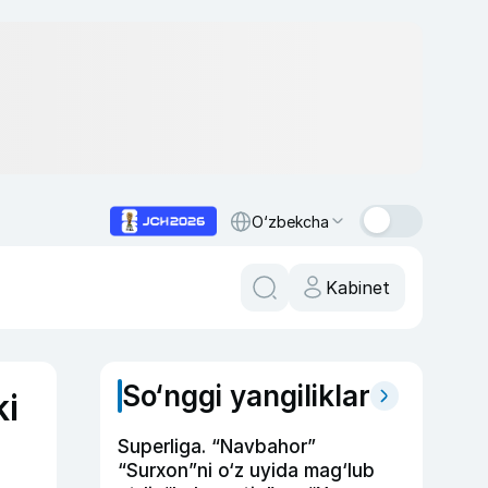
O‘zbekcha
Kabinet
So‘nggi yangiliklar
ki
Superliga. “Navbahor”
“Surxon”ni o‘z uyida mag‘lub