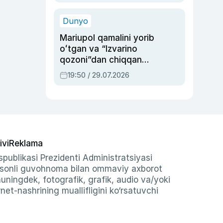
qolgan voqea
Dunyo
Mariupol qamalini yorib
oʻtgan va “Izvarino
qozoni”dan chiqqan
qahramon — Ukraina
19:50 / 29.07.2026
armiyasi bosh
qoʻmondoni Drapatiy
haqida
ivi
Reklama
publikasi Prezidenti Administratsiyasi
-sonli guvohnoma bilan ommaviy axborot
shuningdek, fotografik, grafik, audio va/yoki
et-nashrining muallifligini ko‘rsatuvchi