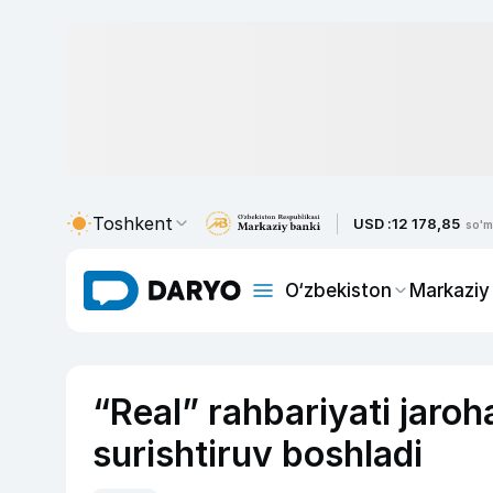
Toshkent
USD :
12 178,85
so'm
O‘zbekiston
Markaziy
“Real” rahbariyati jaroha
surishtiruv boshladi