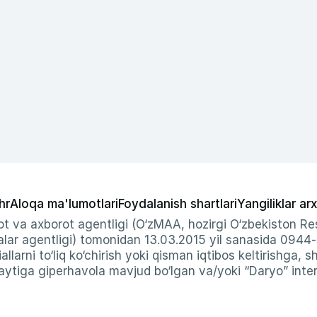
hr
Aloqa ma'lumotlari
Foydalanish shartlari
Yangiliklar arx
t va axborot agentligi (O‘zMAA, hozirgi O‘zbekiston Res
ar agentligi) tomonidan 13.03.2015 yil sanasida 0944
allarni to‘liq ko‘chirish yoki qisman iqtibos keltirishga, 
ytiga giperhavola mavjud bo‘lgan va/yoki “Daryo” intern