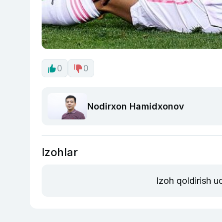
0
0
Nodirxon Hamidxonov
Izohlar
Izoh qoldirish 