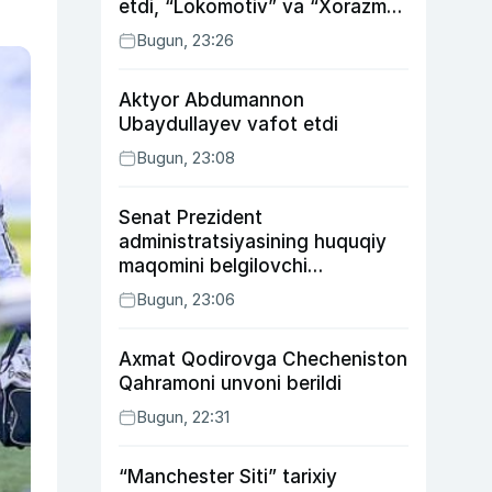
etdi, “Lokomotiv” va “Xorazm”
uyda g‘alaba qozondi
Bugun, 23:26
Aktyor Abdu­mannon
Ubaydullayev vafot etdi
Bugun, 23:08
Senat Prezident
administratsiyasining huquqiy
maqomini belgilovchi
konstitutsiyaviy qonunni
Bugun, 23:06
ma’qulladi
Axmat Qodirovga Checheniston
Qahramoni unvoni berildi
Bugun, 22:31
“Manchester Siti” tarixiy