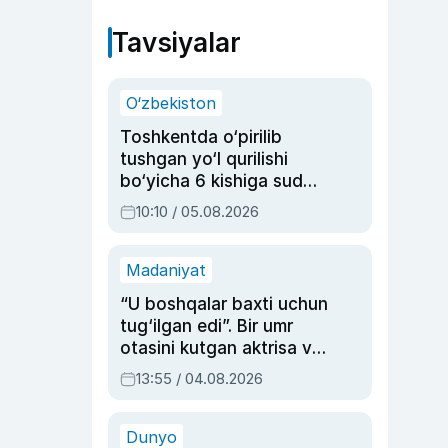
Tavsiyalar
O‘zbekiston
Toshkentda o‘pirilib
tushgan yo‘l qurilishi
bo‘yicha 6 kishiga sud
hukmi o‘qildi
10:10 / 05.08.2026
Madaniyat
“U boshqalar baxti uchun
tug‘ilgan edi”. Bir umr
otasini kutgan aktrisa va
dublyaj ustasi Rimma
13:55 / 04.08.2026
Ahmedovaning
sinovlarga to‘la hayoti
Dunyo