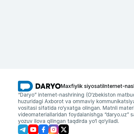
Maxfiylik siyosati
Internet-nas
“Daryo” internet-nashrining (O‘zbekiston matbuo
huzuridagi Axborot va ommaviy kommunikatsiyal
vositasi sifatida ro‘yxatga olingan. Matnli materi
videomateriallaridan foydalanishga “daryo.uz” sa
yozuv ilova qilingan taqdirda yo‘l qo‘yiladi.