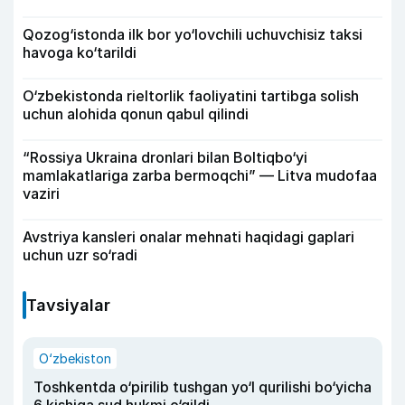
Qozog‘istonda ilk bor yo‘lovchili uchuvchisiz taksi
havoga ko‘tarildi
O‘zbekistonda rieltorlik faoliyatini tartibga solish
uchun alohida qonun qabul qilindi
“Rossiya Ukraina dronlari bilan Boltiqbo‘yi
mamlakatlariga zarba bermoqchi” — Litva mudofaa
vaziri
Avstriya kansleri onalar mehnati haqidagi gaplari
uchun uzr so‘radi
Tavsiyalar
O‘zbekiston
Toshkentda o‘pirilib tushgan yo‘l qurilishi bo‘yicha