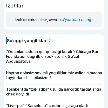
Izohlar
ro‘yxatdan o‘ting
Izoh qoldirish uchun, avval
So‘nggi yangiliklar
“Odamlar suddan qo‘rqmasligi kerak”: Chicago Bar
Foundation’dagi ilk o‘zbekistonlik Go‘zal
Abduaxatova
Hayron qolasiz: sevimli yeguliklarimiz aslida nimadan
tayyorlanishini bilasizmi?
Toshkentda “zakladka” usulida narkotik tarqatishga
chek qo‘yildi
“Liverpul” “Barselona” sardorini ijaraga oladi