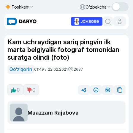
Toshkent
O‘zbekcha
Kam uchraydigan sariq pingvin ilk
marta belgiyalik fotograf tomonidan
suratga olindi (foto)
Qo‘ziqorin
01:49 / 22.02.2021
2687
0
0
Muazzam Rajabova