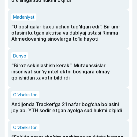
6 kishiga sud hukmi o‘qildi
Madaniyat
“U boshqalar baxti uchun tug‘ilgan edi”. Bir umr
otasini kutgan aktrisa va dublyaj ustasi Rimma
Ahmedovaning sinovlarga to‘la hayoti
Dunyo
“Biroz sekinlashish kerak”. Mutaxassislar
insoniyat sun’iy intellektni boshqara olmay
qolishidan xavotir bildirdi
O‘zbekiston
Andijonda Tracker’ga 21 nafar bog‘cha bolasini
joylab, YTH sodir etgan ayolga sud hukmi o‘qildi
O‘zbekiston