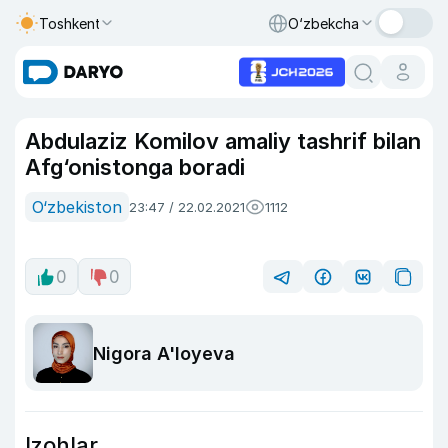
Toshkent
O‘zbekcha
Abdulaziz Komilov amaliy tashrif bilan
Afg‘onistonga boradi
O‘zbekiston
23:47 / 22.02.2021
1112
0
0
Nigora A'loyeva
Izohlar