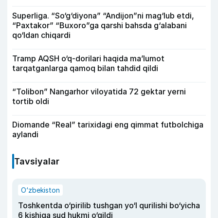
Superliga. “So‘g‘diyona” “Andijon”ni mag‘lub etdi,
“Paxtakor” “Buxoro”ga qarshi bahsda g‘alabani
qo‘ldan chiqardi
Tramp AQSH o‘q-dorilari haqida ma’lumot
tarqatganlarga qamoq bilan tahdid qildi
“Tolibon” Nangarhor viloyatida 72 gektar yerni
tortib oldi
Diomande “Real” tarixidagi eng qimmat futbolchiga
aylandi
Tavsiyalar
O‘zbekiston
Toshkentda o‘pirilib tushgan yo‘l qurilishi bo‘yicha
6 kishiga sud hukmi o‘qildi