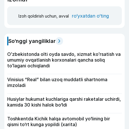
ro‘yxatdan o‘ting
Izoh qoldirish uchun, avval
So‘nggi yangiliklar
Oʻzbekistonda olti oyda savdo, xizmat koʻrsatish va
umumiy ovqatlanish korxonalari qancha soliq
toʻlagani ochiqlandi
Vinisius “Real” bilan uzoq muddatli shartnoma
imzoladi
Husiylar hukumat kuchlariga qarshi raketalar uchirdi,
kamida 30 kishi halok bo‘ldi
Toshkentda Kichik halqa avtomobil yo‘lining bir
qismi to‘rt kunga yopildi (xarita)