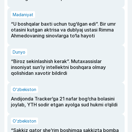
Madaniyat
“U boshqalar baxti uchun tug‘ilgan edi”. Bir umr
otasini kutgan aktrisa va dublyaj ustasi Rimma
Ahmedovaning sinovlarga to‘la hayoti
Dunyo
“Biroz sekinlashish kerak”. Mutaxassislar
insoniyat sun’iy intellektni boshqara olmay
qolishidan xavotir bildirdi
O‘zbekiston
Andijonda Tracker’ga 21 nafar bog‘cha bolasini
joylab, YTH sodir etgan ayolga sud hukmi o‘qildi
O‘zbekiston
“Sakkiz qator she’rim boshimga sakkizta bomba