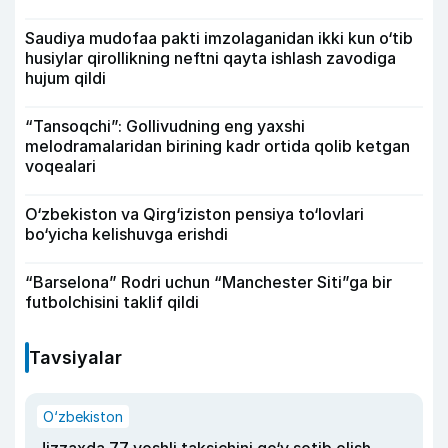
Saudiya mudofaa pakti imzolaganidan ikki kun o‘tib
husiylar qirollikning neftni qayta ishlash zavodiga
hujum qildi
“Tansoqchi”: Gollivudning eng yaxshi
melodramalaridan birining kadr ortida qolib ketgan
voqealari
O‘zbekiston va Qirg‘iziston pensiya to‘lovlari
bo‘yicha kelishuvga erishdi
“Barselona” Rodri uchun “Manchester Siti”ga bir
futbolchisini taklif qildi
Tavsiyalar
O‘zbekiston