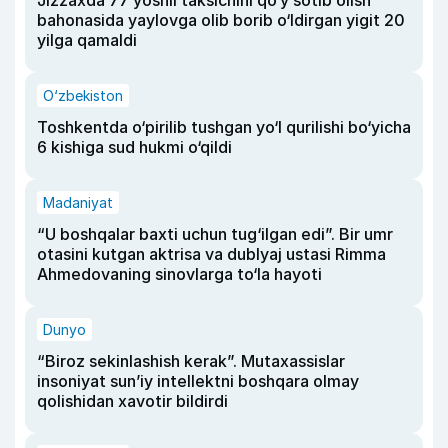
Jizzaxda 77 yoshli taksichini qo‘y sotib olish
bahonasida yaylovga olib borib o‘ldirgan yigit 20
yilga qamaldi
O‘zbekiston
Toshkentda o‘pirilib tushgan yo‘l qurilishi bo‘yicha
6 kishiga sud hukmi o‘qildi
Madaniyat
“U boshqalar baxti uchun tug‘ilgan edi”. Bir umr
otasini kutgan aktrisa va dublyaj ustasi Rimma
Ahmedovaning sinovlarga to‘la hayoti
Dunyo
“Biroz sekinlashish kerak”. Mutaxassislar
insoniyat sun’iy intellektni boshqara olmay
qolishidan xavotir bildirdi