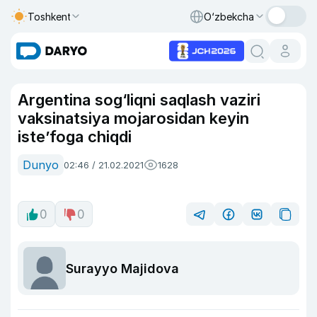
Toshkent
O‘zbekcha
Argentina sog‘liqni saqlash vaziri
vaksinatsiya mojarosidan keyin
iste’foga chiqdi
Dunyo
02:46 / 21.02.2021
1628
0
0
Surayyo Majidova