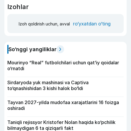
Izohlar
ro‘yxatdan o‘ting
Izoh qoldirish uchun, avval
So‘nggi yangiliklar
Mourinyo “Real” futbolchilari uchun qat’iy qoidalar
o‘rnatdi
Sirdaryoda yuk mashinasi va Captiva
to‘qnashishidan 3 kishi halok bo‘ldi
Tayvan 2027-yilda mudofaa xarajatlarini 16 foizga
oshiradi
Taniqli rejissyor Kristofer Nolan haqida ko‘pchilik
bilmaydigan 6 ta qiziqarli fakt